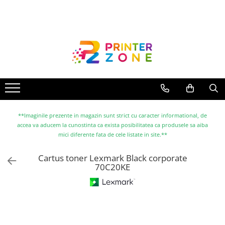
Toate Produsele
Imprimante
Imprimante laser
Imprimante cu jet
Multifunctionale laser
Multifunctionale cu jet
**Imaginile prezente in magazin sunt strict cu caracter informational, de
accea va aducem la cunostinta ca exista posibilitatea ca produsele sa aiba
Imprimante etichete
mici diferente fata de cele listate in site.**
Imprimante termice
Cartus toner Lexmark Black corporate
Scanere
70C20KE
Imprimante matriciale
Accesorii imprimante
Accesorii multifunctionale
Piese schimb