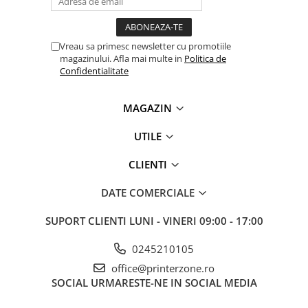
videoconferinta
Alte periferice
Vreau sa primesc newsletter cu promotiile
Accesorii PC
magazinului. Afla mai multe in
Politica de
Confidentialitate
Retelistica
Routere
MAGAZIN
Switch-uri
UTILE
Access Point-uri
Cabluri retea
CLIENTI
Sisteme Mesh WiFi
DATE COMERCIALE
Placi de retea
SUPORT CLIENTI
LUNI - VINERI 09:00 - 17:00
Conectori & mufe retea
Rack-uri & accesorii rack
0245210105
Patch panel-uri
office@printerzone.ro
SOCIAL
URMARESTE-NE IN SOCIAL MEDIA
Injectoare PoE
Modemuri