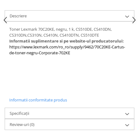
PC Gaming
Workstation
Descriere
All-in-One PC
Toner Lexmark 70C20KE, negru, 1 k, CS510DE, CS410DN,
Mini PC
CS310DN,CS310N, CS410N, CS410DTN, CS510DTE
Informatii suplimentare si pe website-ul producatorului:
Monitoare
https://www.lexmark.com/ro_ro/supply/9462/70C20KE-Cartus-
Monitoare LED
de-toner-negru-Corporate-702KE
Accesorii monitoare
Componente
Placi video
Procesoare
Placi de baza
Informatii conformitate produs
Memorii RAM
Specificații
SSD-uri interne
Review-uri
(0)
Hard disk-uri interne
Surse