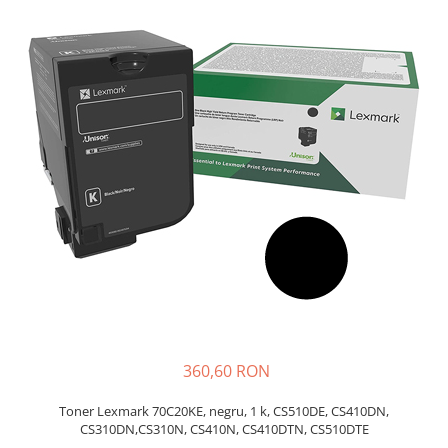
Plottere
Consumabile imprimanta
Tonere
Drum unit
Capete imprimare
Cartuse inkjet si cerneala
Hartie
Ribbon
Developer
Consumabile imprimanta
compatibile
Tonere compatibile
360,60 RON
Cartuse compatibile
Drum unit compatibile
Toner Lexmark 70C20KE, negru, 1 k, CS510DE, CS410DN,
CS310DN,CS310N, CS410N, CS410DTN, CS510DTE
Printare 3D