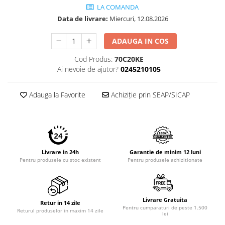
Imprimante 3D
LA COMANDA
Data de livrare:
Miercuri, 12.08.2026
Accesorii imprimante 3D
Filament imprimanta 3D
ADAUGA IN COS
Laptopuri
Cod Produs:
70C20KE
Laptopuri / notebookuri
Ai nevoie de ajutor?
0245210105
Laptopuri gaming
Adauga la Favorite
Achiziție prin SEAP/SICAP
Ultrabookuri
Laptop-uri 2 in 1
Accesorii laptop
Mini PC AI
Livrare in 24h
Garantie de minim 12 luni
Piese si accesorii
Pentru produsele cu stoc existent
Pentru produsele achizitionate
Accesorii Printing
Ribbon
Livrare Gratuita
Desktop PC
Retur in 14 zile
Pentru cumparaturi de peste 1.500
Returul produselor in maxim 14 zile
PC Office
lei