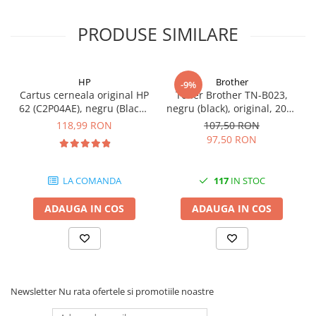
Carcase
PRODUSE SIMILARE
Coolere CPU
Ventilatoare
Pasta termica
HP
Brother
-9%
Cartus cerneala original HP
Toner Brother TN-B023,
Placi video profesionale
62 (C2P04AE), negru (Black),
negru (black), original, 2000
SSD-uri externe
200 pagini
pagini
118,99 RON
107,50 RON
97,50 RON
Hard disk-uri externe
Card reader
LA COMANDA
117
IN STOC
Placi captura
Adaptoare PCI / PCIe
ADAUGA IN COS
ADAUGA IN COS
Periferice PC
Mouse
Tastaturi
Newsletter
Nu rata ofertele si promotiile noastre
Kit mouse si tastatura
Web-cam-uri si sisteme