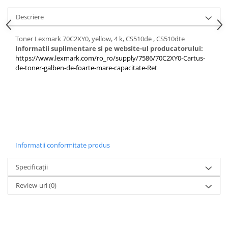
PC Gaming
Descriere
Workstation
All-in-One PC
Toner Lexmark 70C2XY0, yellow, 4 k, CS510de , CS510dte
Informatii suplimentare si pe website-ul producatorului:
Mini PC
https://www.lexmark.com/ro_ro/supply/7586/70C2XY0-Cartus-
Monitoare
de-toner-galben-de-foarte-mare-capacitate-Ret
Monitoare LED
Accesorii monitoare
Componente
Placi video
Procesoare
Informatii conformitate produs
Placi de baza
Specificații
Memorii RAM
Review-uri
(0)
SSD-uri interne
Hard disk-uri interne
Surse