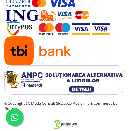
Antene & amplificatoare semnal
Camere IP
Accesorii retelistica
PDU
UPS & Stabilizatoare
UPS-uri
Baterii UPS
Accesorii UPS
Servere, Storage & NAS
Servere NAS
Servere
©Copyright SC Meda Consult SRL 2026
Platforma E-commerce by
SSD enterprise
Gomag
HDD enterprise
DAS (Direct Attached Storage)