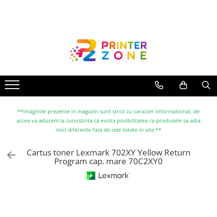
Toate Produsele
Imprimante
Imprimante laser
Imprimante cu jet
Multifunctionale laser
Multifunctionale cu jet
**Imaginile prezente in magazin sunt strict cu caracter informational, de
accea va aducem la cunostinta ca exista posibilitatea ca produsele sa aiba
Imprimante etichete
mici diferente fata de cele listate in site.**
Imprimante termice
Cartus toner Lexmark 702XY Yellow Return
Scanere
Program cap. mare 70C2XY0
Imprimante matriciale
Accesorii imprimante
Accesorii multifunctionale
Piese schimb