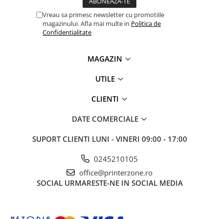
videoconferinta
Vreau sa primesc newsletter cu promotiile
Alte periferice
magazinului. Afla mai multe in
Politica de
Confidentialitate
Accesorii PC
Retelistica
MAGAZIN
Routere
UTILE
Switch-uri
Access Point-uri
CLIENTI
Cabluri retea
DATE COMERCIALE
Sisteme Mesh WiFi
SUPORT CLIENTI
LUNI - VINERI 09:00 - 17:00
Placi de retea
Conectori & mufe retea
0245210105
office@printerzone.ro
Rack-uri & accesorii rack
SOCIAL
URMARESTE-NE IN SOCIAL MEDIA
Patch panel-uri
Injectoare PoE
Modemuri