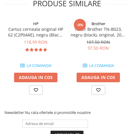
PRODUSE SIMILARE
Carcase
Coolere CPU
Ventilatoare
HP
Brother
-9%
Cartus cerneala original HP
Toner Brother TN-B023,
Pasta termica
62 (C2P04AE), negru (Black),
negru (black), original, 2000
200 pagini
pagini
Placi video profesionale
118,99 RON
107,50 RON
97,50 RON
SSD-uri externe
Hard disk-uri externe
LA COMANDA
LA COMANDA
Card reader
ADAUGA IN COS
ADAUGA IN COS
Placi captura
Adaptoare PCI / PCIe
Periferice PC
Mouse
Newsletter
Nu rata ofertele si promotiile noastre
Tastaturi
Kit mouse si tastatura
Web-cam-uri si sisteme