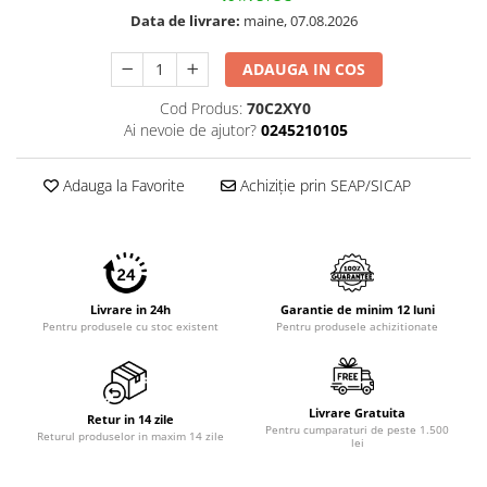
Imprimante 3D
Data de livrare:
maine, 07.08.2026
Accesorii imprimante 3D
ADAUGA IN COS
Filament imprimanta 3D
Cod Produs:
70C2XY0
Laptopuri
Ai nevoie de ajutor?
0245210105
Laptopuri / notebookuri
Laptopuri gaming
Adauga la Favorite
Achiziție prin SEAP/SICAP
Ultrabookuri
Laptop-uri 2 in 1
Accesorii laptop
Mini PC AI
Livrare in 24h
Garantie de minim 12 luni
Pentru produsele cu stoc existent
Pentru produsele achizitionate
Piese si accesorii
Accesorii Printing
Ribbon
Livrare Gratuita
Retur in 14 zile
Pentru cumparaturi de peste 1.500
Desktop PC
Returul produselor in maxim 14 zile
lei
PC Office