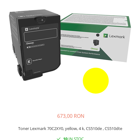
Plottere
Consumabile imprimanta
Tonere
Drum unit
Capete imprimare
Cartuse inkjet si cerneala
Hartie
Ribbon
Developer
Consumabile imprimanta
compatibile
Tonere compatibile
673,00 RON
Cartuse compatibile
Drum unit compatibile
Toner Lexmark 70C2XY0, yellow, 4 k, CS510de , CS510dte
Printare 3D
10
IN STOC