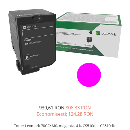
SSD-uri externe
Camere IP
Hard disk-uri externe
Accesorii retelistica
Card reader
PDU
Placi captura
Adaptoare PCI / PCIe
930,61 RON
806,33 RON
Economisesti:
124,28
RON
Toner Lexmark 70C2XM0, magenta, 4 k, CS510de , CS510dte