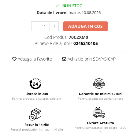
10
IN STOC
Data de livrare:
maine, 10.08.2026
ADAUGA IN COS
Cod Produs:
70C2XM0
Ai nevoie de ajutor?
0245210105
Adauga la Favorite
Achiziție prin SEAP/SICAP
Livrare in 24h
Garantie de minim 12 luni
Pentru produsele cu stoc existent
Pentru produsele achizitionate
Livrare Gratuita
Retur in 14 zile
Pentru cumparaturi de peste 1.500
Returul produselor in maxim 14 zile
lei