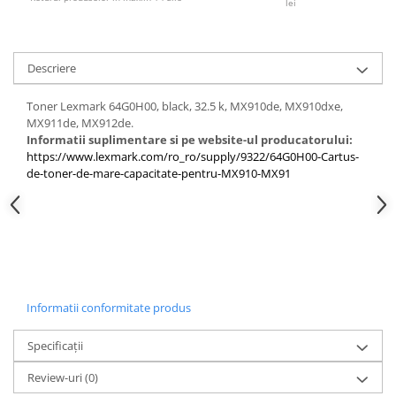
lei
Descriere
Toner Lexmark 64G0H00, black, 32.5 k, MX910de, MX910dxe,
MX911de, MX912de.
Informatii suplimentare si pe website-ul producatorului:
https://www.lexmark.com/ro_ro/supply/9322/64G0H00-Cartus-
de-toner-de-mare-capacitate-pentru-MX910-MX91
Informatii conformitate produs
Specificații
Review-uri
(0)