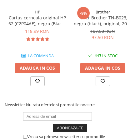
HP
Brother
-9%
Cartus cerneala original HP
Toner Brother TN-B023,
62 (C2P04AE), negru (Black),
negru (black), original, 2000
200 pagini
pagini
118,99 RON
107,50 RON
97,50 RON
LA COMANDA
117
IN STOC
ADAUGA IN COS
ADAUGA IN COS
Newsletter
Nu rata ofertele si promotiile noastre
Vreau sa primesc newsletter cu promotiile