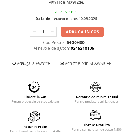
MX911de, MX912de.
3
IN STOC
Data de livrare:
maine, 10.08.2026
ADAUGA IN COS
Cod Produs:
64G0H00
Ai nevoie de ajutor?
0245210105
Adauga la Favorite
Achiziție prin SEAP/SICAP
Livrare in 24h
Garantie de minim 12 luni
Pentru produsele cu stoc existent
Pentru produsele achizitionate
Livrare Gratuita
Retur in 14 zile
Pentru cumparaturi de peste 1.500
Returul produselor in maxim 14 zile