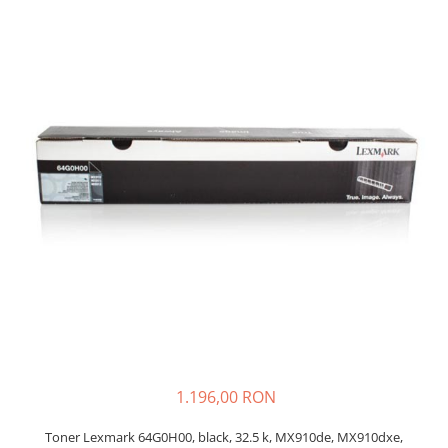
SSD-uri externe
Camere IP
Hard disk-uri externe
Accesorii retelistica
Card reader
PDU
Placi captura
Adaptoare PCI / PCIe
1.196,00 RON
Toner Lexmark 64G0H00, black, 32.5 k, MX910de, MX910dxe,