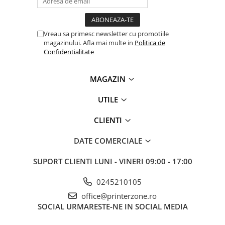
videoconferinta
Alte periferice
Vreau sa primesc newsletter cu promotiile
Accesorii PC
magazinului. Afla mai multe in
Politica de
Confidentialitate
Retelistica
Routere
MAGAZIN
Switch-uri
UTILE
Access Point-uri
Cabluri retea
CLIENTI
Sisteme Mesh WiFi
DATE COMERCIALE
Placi de retea
SUPORT CLIENTI
LUNI - VINERI 09:00 - 17:00
Conectori & mufe retea
Rack-uri & accesorii rack
0245210105
Patch panel-uri
office@printerzone.ro
SOCIAL
URMARESTE-NE IN SOCIAL MEDIA
Injectoare PoE
Modemuri