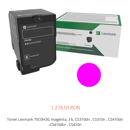
Plottere
Consumabile imprimanta
Tonere
Drum unit
Capete imprimare
Cartuse inkjet si cerneala
Hartie
Ribbon
Developer
Consumabile imprimanta
compatibile
Tonere compatibile
1.278,50 RON
Cartuse compatibile
Drum unit compatibile
Toner Lexmark 70C0H30, magenta, 3 k, CS310dn , CS310n , CS410dn
,CS410dtn , CS410n
Printare 3D