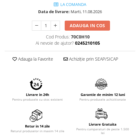
LA COMANDA
Data de livrare:
Marti, 11.08.2026
ADAUGA IN COS
Cod Produs:
70C0H10
Ai nevoie de ajutor?
0245210105
Adauga la Favorite
Achiziție prin SEAP/SICAP
Livrare in 24h
Garantie de minim 12 luni
Pentru produsele cu stoc existent
Pentru produsele achizitionate
Livrare Gratuita
Retur in 14 zile
Pentru cumparaturi de peste 1.500
Returul produselor in maxim 14 zile
lei