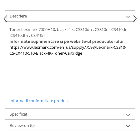
Descriere
Toner Lexmark 70C0H10, black, 4 k, CS310dn , CS310n , CS410dn
,CS410dtn , CS410n
Informatii suplimentare si pe website-ul producatorului:
https://www.lexmark.com/en_us/supply/7598/Lexmark-CS310-
CS-CX410-510-Black-4K-Toner-Cartridge
Informatii conformitate produs
Specificații
Review-uri
(0)