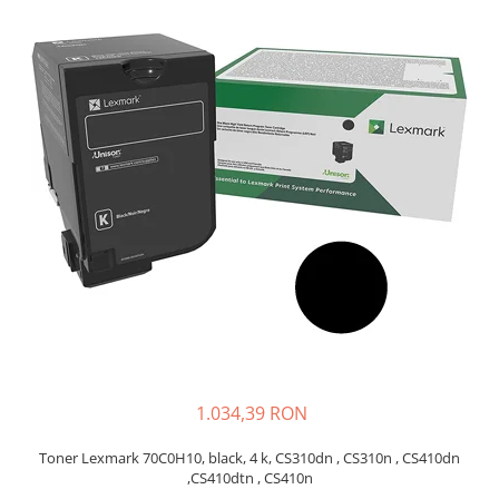
SSD-uri externe
Camere IP
Hard disk-uri externe
Accesorii retelistica
Card reader
PDU
Placi captura
Adaptoare PCI / PCIe
1.034,39 RON
Toner Lexmark 70C0H10, black, 4 k, CS310dn , CS310n , CS410dn
,CS410dtn , CS410n