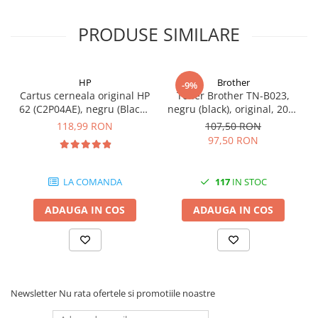
PRODUSE SIMILARE
HP
Brother
-9%
Cartus cerneala original HP
Toner Brother TN-B023,
62 (C2P04AE), negru (Black),
negru (black), original, 2000
200 pagini
pagini
118,99 RON
107,50 RON
97,50 RON
LA COMANDA
117
IN STOC
ADAUGA IN COS
ADAUGA IN COS
Newsletter
Nu rata ofertele si promotiile noastre