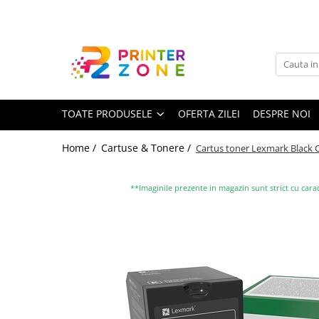
Toate Produsele
Imprimante
Imprimante laser
TOATE PRODUSELE
OFERTA ZILEI
DESPRE NOI
Imprimante cu jet
Multifunctionale laser
Home /
Cartuse & Tonere /
Cartus toner Lexmark Black
Multifunctionale cu jet
Imprimante etichete
**Imaginile prezente in magazin sunt strict cu carac
Imprimante termice
Scanere
Imprimante matriciale
Accesorii imprimante
Accesorii multifunctionale
Piese schimb