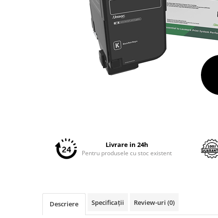
Plottere
Consumabile imprimanta
Tonere
Drum unit
Capete imprimare
Cartuse inkjet si cerneala
Hartie
Ribbon
Distribuie
Developer
pe
Facebook
Consumabile imprimanta
Livrare in 24h
compatibile
Pentru produsele cu stoc existent
Tonere compatibile
Cartuse compatibile
Drum unit compatibile
Specificații
Review-uri
(0)
Descriere
Printare 3D