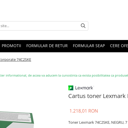
PROMOTII
FORMULAR DE RETUR
FORMULAR SEAP
CERE OF
 Corporate 74C2SKE
ter informational, de accea va aducem la cunostinta ca exista posibilitatea ca produsele s
Cartus toner Lexmark
1.218,01 RON
Toner Lexmark 74C2SKE, NEGRU, 7 