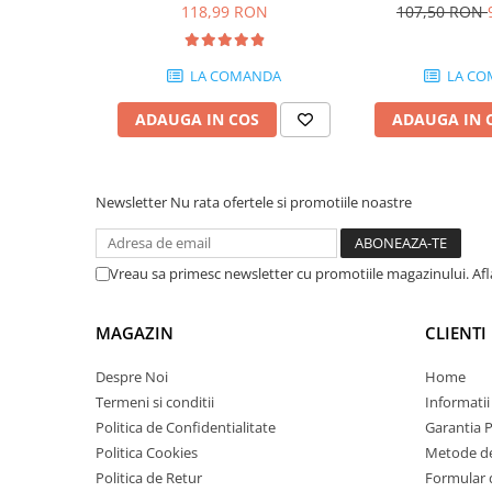
pagini
PC Gaming
118,99 RON
107,50 RON
Workstation
LA COMANDA
LA CO
All-in-One PC
Mini PC
ADAUGA IN COS
ADAUGA IN 
Monitoare
Monitoare LED
Newsletter
Nu rata ofertele si promotiile noastre
Accesorii monitoare
Componente
Placi video
Vreau sa primesc newsletter cu promotiile magazinului. Af
Procesoare
MAGAZIN
CLIENTI
Placi de baza
Memorii RAM
Despre Noi
Home
Termeni si conditii
Informatii
SSD-uri interne
Politica de Confidentialitate
Garantia 
Hard disk-uri interne
Politica Cookies
Metode de
Surse
Politica de Retur
Formular 