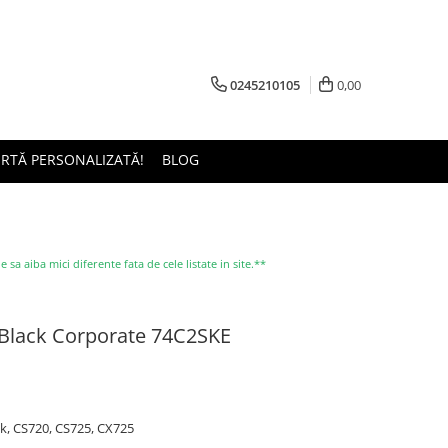
0245210105
0,00
ERTĂ PERSONALIZATĂ!
BLOG
a aiba mici diferente fata de cele listate in site.**
 Black Corporate 74C2SKE
k, CS720, CS725, CX725