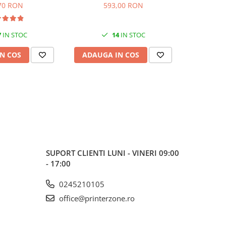
original,
70 RON
593,00 RON
7
IN STOC
14
IN STOC
N COS
ADAUGA IN COS
ADAUG
SUPORT CLIENTI
LUNI - VINERI 09:00
- 17:00
0245210105
office@printerzone.ro