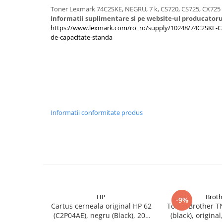
Imprimante 3D
Toner Lexmark 74C2SKE, NEGRU, 7 k, CS720, CS725, CX725
Informatii suplimentare si pe website-ul producatoru
Accesorii imprimante 3D
https://www.lexmark.com/ro_ro/supply/10248/74C2SKE-Ca
Filament imprimanta 3D
de-capacitate-standa
Laptopuri
Laptopuri / notebookuri
Laptopuri gaming
Ultrabookuri
Laptop-uri 2 in 1
Informatii conformitate produs
Accesorii laptop
Mini PC AI
Piese si accesorii
Accesorii Printing
Ribbon
HP
Broth
Desktop PC
-9%
Cartus cerneala original HP 62
Toner Brother T
PC Office
(C2P04AE), negru (Black), 200
(black), origina