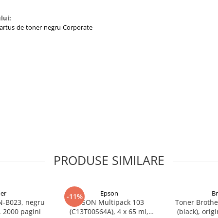
lui:
rtus-de-toner-negru-Corporate-
PRODUSE SIMILARE
er
Epson
B
-11%
N-B023, negru
EPSON Multipack 103
Toner Brothe
l, 2000 pagini
(C13T00S64A), 4 x 65 ml,
(black), orig