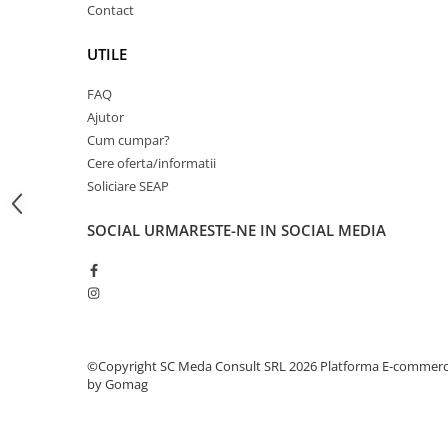
Contact
Carcase
Coolere CPU
UTILE
Ventilatoare
FAQ
Pasta termica
Ajutor
Placi video profesionale
Cum cumpar?
Cere oferta/informatii
SSD-uri externe
Soliciare SEAP
Hard disk-uri externe
SOCIAL
URMARESTE-NE IN SOCIAL MEDIA
Card reader
Placi captura
Adaptoare PCI / PCIe
Periferice PC
Mouse
©Copyright SC Meda Consult SRL 2026
Platforma E-commer
Tastaturi
by Gomag
Kit mouse si tastatura
Web-cam-uri si sisteme