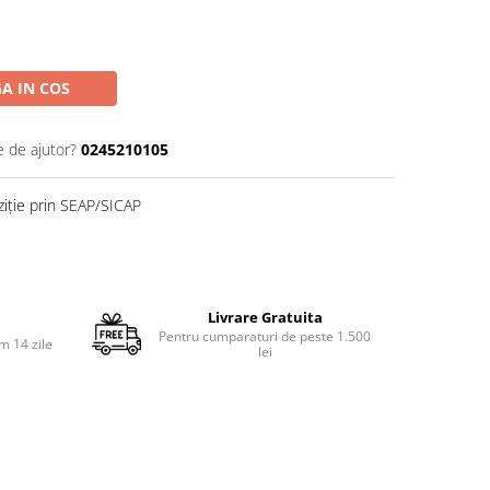
A IN COS
e de ajutor?
0245210105
ziție prin SEAP/SICAP
Livrare Gratuita
Pentru cumparaturi de peste 1.500
m 14 zile
lei