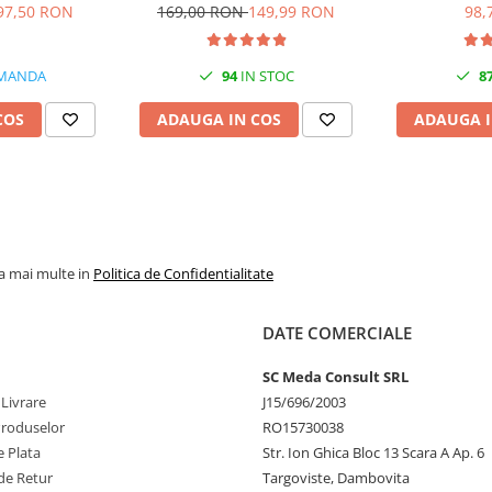
Black/Cyan/Magenta/Yellow
97,50 RON
169,00 RON
149,99 RON
98,
(T00S6)
MANDA
94
IN STOC
8
COS
ADAUGA IN COS
ADAUGA I
la mai multe in
Politica de Confidentialitate
DATE COMERCIALE
SC Meda Consult SRL
 Livrare
J15/696/2003
Produselor
RO15730038
 Plata
Str. Ion Ghica Bloc 13 Scara A Ap. 6
de Retur
Targoviste, Dambovita