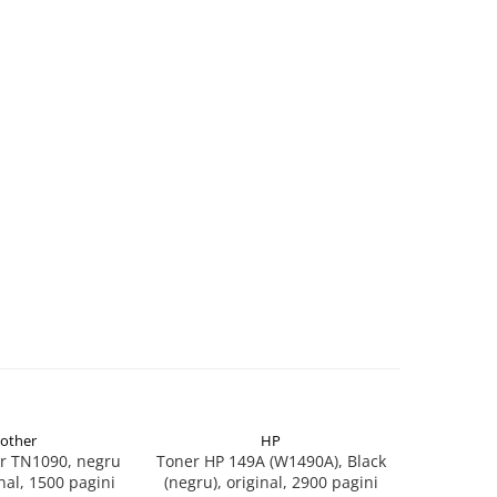
rother
HP
r TN1090, negru
Toner HP 149A (W1490A), Black
Flacon 
inal, 1500 pagini
(negru), original, 2900 pagini
BTD60BK