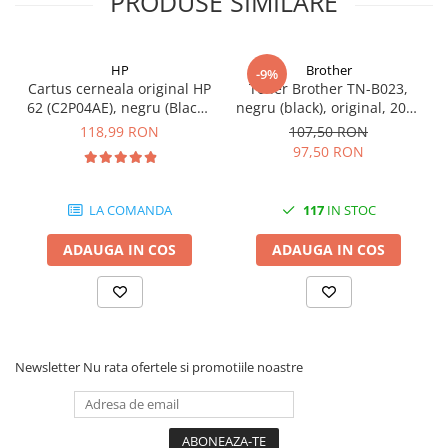
PRODUSE SIMILARE
HP
Brother
-9%
Cartus cerneala original HP
Toner Brother TN-B023,
62 (C2P04AE), negru (Black),
negru (black), original, 2000
200 pagini
pagini
118,99 RON
107,50 RON
97,50 RON
LA COMANDA
117
IN STOC
ADAUGA IN COS
ADAUGA IN COS
Newsletter
Nu rata ofertele si promotiile noastre