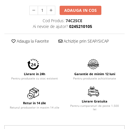
ADAUGA IN COS
Cod Produs:
74C2SCE
Ai nevoie de ajutor?
0245210105
Adauga la Favorite
Achiziție prin SEAP/SICAP
Livrare in 24h
Garantie de minim 12 luni
Pentru produsele cu stoc existent
Pentru produsele achizitionate
Livrare Gratuita
Retur in 14 zile
Pentru cumparaturi de peste 1.500
Returul produselor in maxim 14 zile
lei