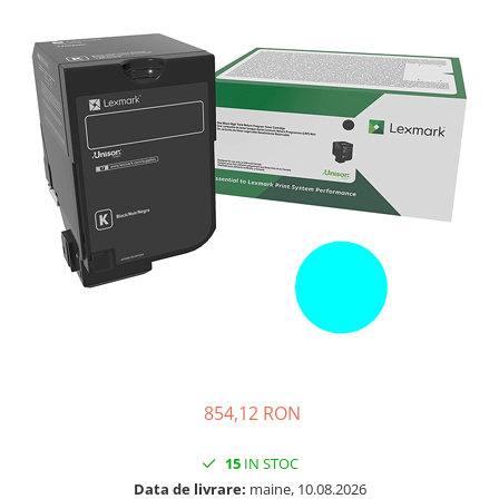
SSD-uri externe
Camere IP
Hard disk-uri externe
Accesorii retelistica
Card reader
PDU
Placi captura
Adaptoare PCI / PCIe
854,12 RON
15
IN STOC
Data de livrare:
maine, 10.08.2026