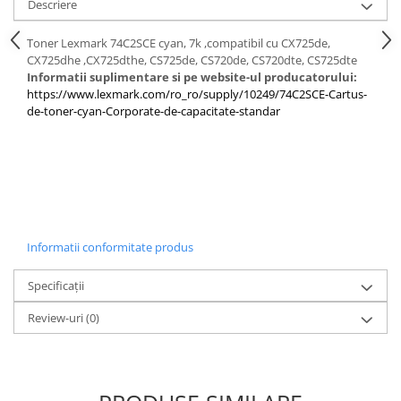
Descriere
Toner Lexmark 74C2SCE cyan, 7k ,compatibil cu CX725de,
CX725dhe ,CX725dthe, CS725de, CS720de, CS720dte, CS725dte
Informatii suplimentare si pe website-ul producatorului:
https://www.lexmark.com/ro_ro/supply/10249/74C2SCE-Cartus-
de-toner-cyan-Corporate-de-capacitate-standar
Informatii conformitate produs
Specificații
Review-uri
(0)