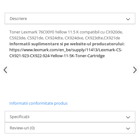
Descriere
Toner Lexmark 76C00Y0 Yellow 11.5 K compatibil cu CX920de,
CS923de, CS921de, CX924dte, CX924dxe, CX923dte,CX921de
Informatii suplimentare si pe website-ul producatorului:
https://www.lexmark.com/en_be/supply/11413/Lexmark-CS-
CX921-923-CX922-924-Yellow-11-5K-Toner-Cartridge
Informatii conformitate produs
Specificații
Review-uri
(0)