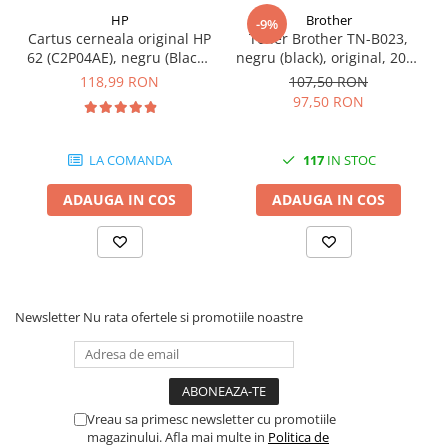
HP
Brother
-9%
Cartus cerneala original HP
Toner Brother TN-B023,
62 (C2P04AE), negru (Black),
negru (black), original, 2000
200 pagini
pagini
118,99 RON
107,50 RON
97,50 RON
LA COMANDA
117
IN STOC
ADAUGA IN COS
ADAUGA IN COS
Newsletter
Nu rata ofertele si promotiile noastre
Vreau sa primesc newsletter cu promotiile
magazinului. Afla mai multe in
Politica de