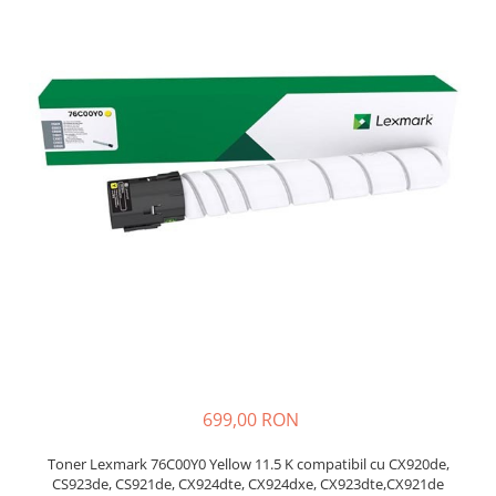
SSD-uri externe
Camere IP
Hard disk-uri externe
Accesorii retelistica
Card reader
PDU
Placi captura
Adaptoare PCI / PCIe
699,00 RON
Toner Lexmark 76C00Y0 Yellow 11.5 K compatibil cu CX920de,
CS923de, CS921de, CX924dte, CX924dxe, CX923dte,CX921de