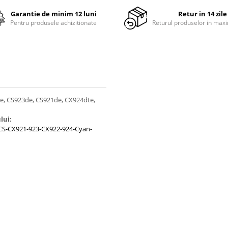
Garantie de minim 12 luni
Retur in 14 zile
Pentru produsele achizitionate
Returul produselor in maxi
e, CS923de, CS921de, CX924dte,
lui:
CS-CX921-923-CX922-924-Cyan-