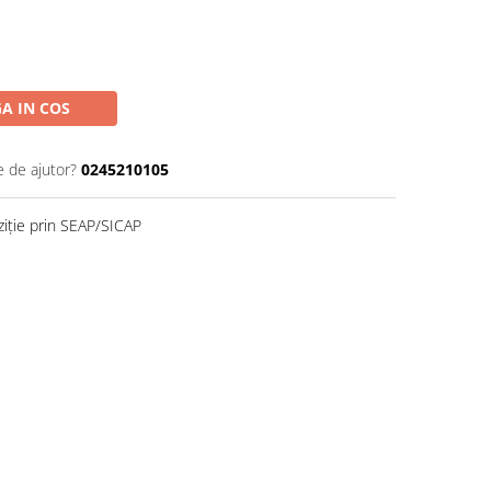
A IN COS
e de ajutor?
0245210105
ziție prin SEAP/SICAP