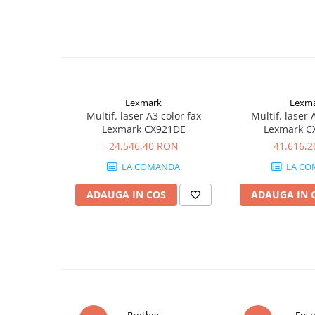
PC Gaming
Workstation
All-in-One PC
Mini PC
Monitoare
Lexmark
Lexm
Monitoare LED
Multif. laser A3 color fax
Multif. laser 
Lexmark CX921DE
Lexmark C
Accesorii monitoare
24.546,40 RON
41.616,
Componente
LA COMANDA
LA CO
Placi video
ADAUGA IN COS
ADAUGA IN 
Procesoare
Placi de baza
Memorii RAM
SSD-uri interne
Hard disk-uri interne
Surse