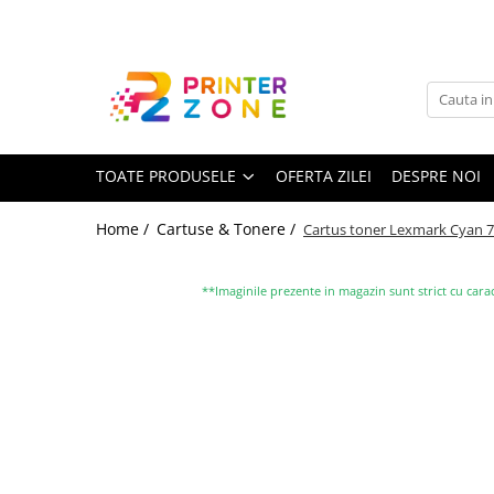
Toate Produsele
Imprimante
Imprimante laser
TOATE PRODUSELE
OFERTA ZILEI
DESPRE NOI
Imprimante cu jet
Multifunctionale laser
Home /
Cartuse & Tonere /
Cartus toner Lexmark Cyan 
Multifunctionale cu jet
Imprimante etichete
**Imaginile prezente in magazin sunt strict cu carac
Imprimante termice
Scanere
Imprimante matriciale
Accesorii imprimante
Accesorii multifunctionale
Piese schimb