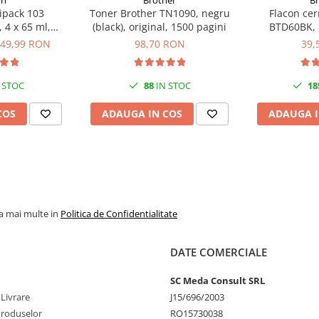
on
Brother
B
ipack 103
Toner Brother TN1090, negru
Flacon cer
 4 x 65 ml,
(black), original, 1500 pagini
BTD60BK, n
genta/Yellow
original, 65
49,99 RON
98,70 RON
39,
S6)
 STOC
88
IN STOC
18
COS
ADAUGA IN COS
ADAUGA I
la mai multe in
Politica de Confidentialitate
DATE COMERCIALE
SC Meda Consult SRL
 Livrare
J15/696/2003
Produselor
RO15730038