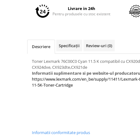
pe
Imprimante 3D
Facebook
Livrare in 24h
Accesorii imprimante 3D
Pentru produsele cu stoc existent
Filament imprimanta 3D
Laptopuri
Laptopuri / notebookuri
Specificații
Review-uri
(0)
Descriere
Laptopuri gaming
Ultrabookuri
Toner Lexmark 76C00C0 Cyan 11.5 K compatibil cu CX920d
CX924dxe, CX923dte,CX921de
Laptop-uri 2 in 1
Informatii suplimentare si pe website-ul producatoru
https://www.lexmark.com/en_be/supply/11411/Lexmark-
Accesorii laptop
11-5K-Toner-Cartridge
Mini PC AI
Piese si accesorii
Accesorii Printing
Ribbon
Desktop PC
Informatii conformitate produs
PC Office