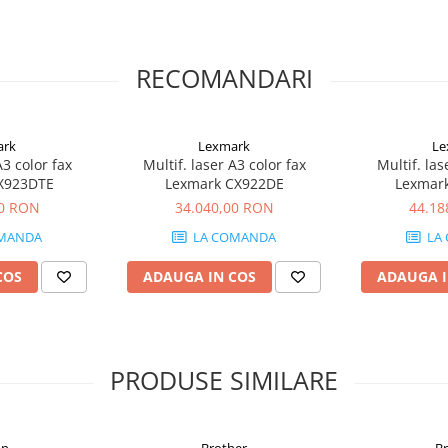
RECOMANDARI
ark
Lexmark
Le
A3 color fax
Multif. laser A3 color fax
Multif. las
X923DTE
Lexmark CX922DE
Lexmar
20 RON
34.040,00 RON
44.18
MANDA
LA COMANDA
LA
COS
ADAUGA IN COS
ADAUGA I
PRODUSE SIMILARE