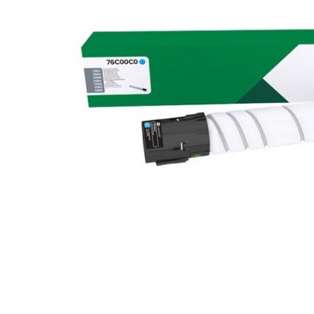
Plottere
Consumabile imprimanta
Tonere
Drum unit
Capete imprimare
Cartuse inkjet si cerneala
Hartie
Ribbon
Developer
Consumabile imprimanta
compatibile
Tonere compatibile
Cartuse compatibile
Drum unit compatibile
Distribuie
Printare 3D