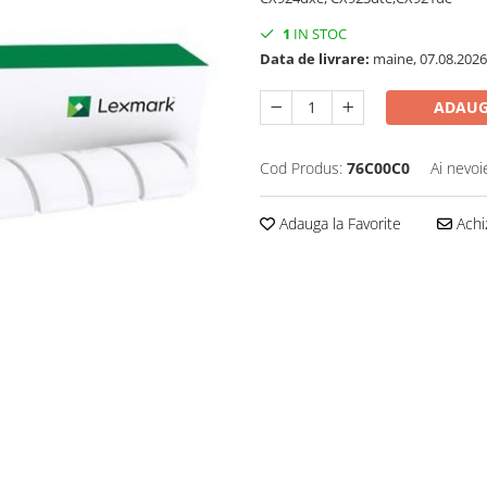
1
IN STOC
Data de livrare:
maine, 07.08.2026
ADAUG
Cod Produs:
76C00C0
Ai nevoi
Adauga la Favorite
Achi