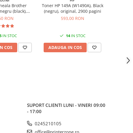
rother
HP
neala Brother
Toner HP 149A (W1490A), Black
Flacon c
egru (black),
(negru), original, 2900 pagini
(T00S14
00 pagini, 108 ml
50 RON
593,00 RON
5
IN STOC
14
IN STOC
N COS
ADAUGA IN COS
ADAUG
SUPORT CLIENTI
LUNI - VINERI 09:00
- 17:00
0245210105
office@printerzone.ro