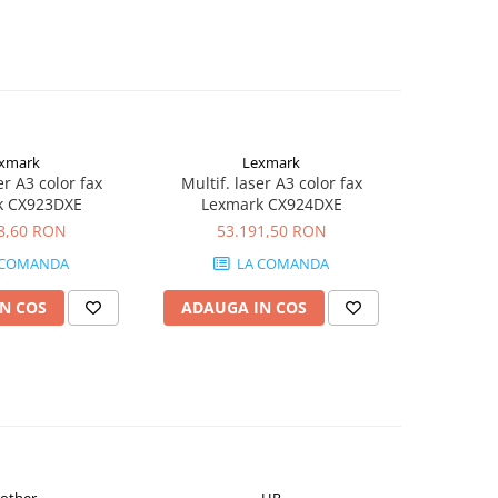
xmark
Lexmark
er A3 color fax
Multif. laser A3 color fax
Imprimanta
k CX923DXE
Lexmark CX924DXE
8,60 RON
53.191,50 RON
14
 COMANDA
LA COMANDA
N COS
ADAUGA IN COS
ADAUG