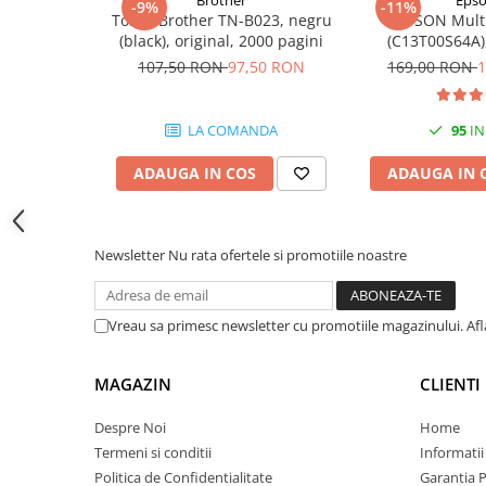
Brother
Eps
-9%
-11%
Carcase
Toner Brother TN-B023, negru
EPSON Mult
(black), original, 2000 pagini
(C13T00S64A),
Coolere CPU
Black/Cyan/Ma
107,50 RON
97,50 RON
169,00 RON
1
(T00
Ventilatoare
Pasta termica
LA COMANDA
95
IN
Placi video profesionale
ADAUGA IN COS
ADAUGA IN 
SSD-uri externe
Hard disk-uri externe
Card reader
Newsletter
Nu rata ofertele si promotiile noastre
Placi captura
Adaptoare PCI / PCIe
Vreau sa primesc newsletter cu promotiile magazinului. Af
Periferice PC
Mouse
MAGAZIN
CLIENTI
Tastaturi
Despre Noi
Home
Kit mouse si tastatura
Termeni si conditii
Informatii
Politica de Confidentialitate
Garantia 
Web-cam-uri si sisteme