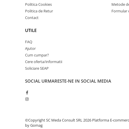
Politica Cookies
Metode de
videoconferinta
Politica de Retur
Formular 
Alte periferice
Contact
Accesorii PC
UTILE
Retelistica
Routere
FAQ
Switch-uri
Ajutor
Cum cumpar?
Access Point-uri
Cere oferta/informatii
Cabluri retea
Soliciare SEAP
Sisteme Mesh WiFi
SOCIAL
URMARESTE-NE IN SOCIAL MEDIA
Placi de retea
Conectori & mufe retea
Rack-uri & accesorii rack
Patch panel-uri
Injectoare PoE
©Copyright SC Meda Consult SRL 2026
Platforma E-commer
by Gomag
Modemuri