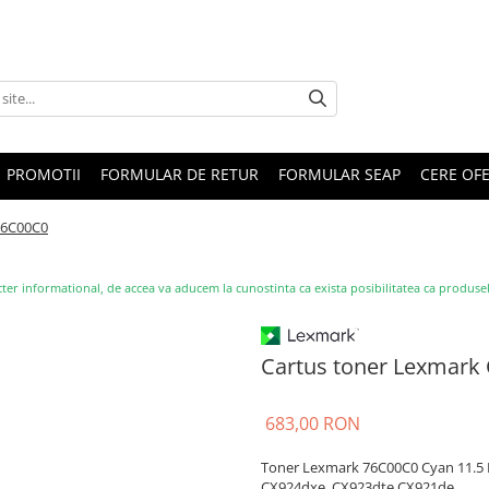
PROMOTII
FORMULAR DE RETUR
FORMULAR SEAP
CERE OF
76C00C0
ter informational, de accea va aducem la cunostinta ca exista posibilitatea ca produsele s
Cartus toner Lexmark
683,00 RON
Toner Lexmark 76C00C0 Cyan 11.5 
CX924dxe, CX923dte,CX921de