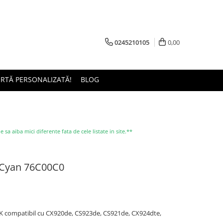
0245210105
0,00
ERTĂ PERSONALIZATĂ!
BLOG
a aiba mici diferente fata de cele listate in site.**
 Cyan 76C00C0
K compatibil cu CX920de, CS923de, CS921de, CX924dte,