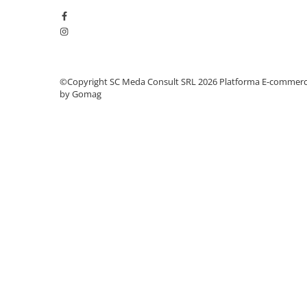
videoconferinta
Alte periferice
Accesorii PC
Retelistica
©Copyright SC Meda Consult SRL 2026
Platforma E-commer
Routere
by Gomag
Switch-uri
Access Point-uri
Cabluri retea
Sisteme Mesh WiFi
Placi de retea
Conectori & mufe retea
Rack-uri & accesorii rack
Patch panel-uri
Injectoare PoE
Modemuri