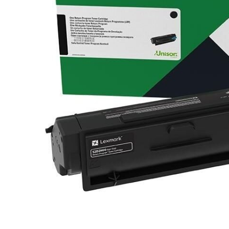
Plottere
Consumabile imprimanta
Tonere
Drum unit
Capete imprimare
Cartuse inkjet si cerneala
Hartie
Ribbon
Developer
Consumabile imprimanta
compatibile
Tonere compatibile
Cartuse compatibile
Drum unit compatibile
Distribuie
Printare 3D