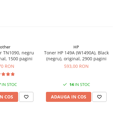
rother
HP
r TN1090, negru
Toner HP 149A (W1490A), Black
Flacon c
inal, 1500 pagini
(negru), original, 2900 pagini
(T00S14
70 RON
593,00 RON
7
IN STOC
14
IN STOC
N COS
ADAUGA IN COS
ADAUG