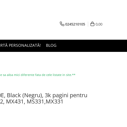
0245210105
0,00
ERTĂ PERSONALIZATĂ!
BLOG
a aiba mici diferente fata de cele listate in site.**
, Black (Negru), 3k pagini pentru
2, MX431, MS331,MX331