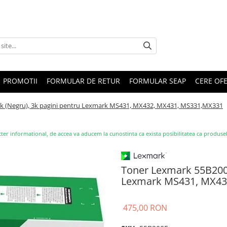
PROMOTII
FORMULAR DE RETUR
FORMULAR SEAP
CERE OF
ck (Negru), 3k pagini pentru Lexmark MS431, MX432, MX431, MS331,MX331
ter informational, de accea va aducem la cunostinta ca exista posibilitatea ca produsele s
Toner Lexmark 55B200E
Lexmark MS431, MX43
475,00 RON