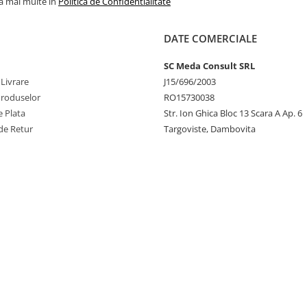
la mai multe in
Politica de Confidentialitate
DATE COMERCIALE
SC Meda Consult SRL
 Livrare
J15/696/2003
Produselor
RO15730038
 Plata
Str. Ion Ghica Bloc 13 Scara A Ap. 6
de Retur
Targoviste, Dambovita