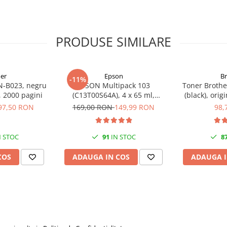
PRODUSE SIMILARE
er
Epson
B
-11%
N-B023, negru
EPSON Multipack 103
Toner Brothe
l, 2000 pagini
(C13T00S64A), 4 x 65 ml,
(black), orig
Black/Cyan/Magenta/Yellow
97,50 RON
169,00 RON
149,99 RON
98,
(T00S6)
 STOC
91
IN STOC
8
COS
ADAUGA IN COS
ADAUGA I