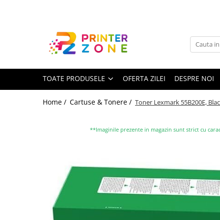
Toate Produsele
Imprimante
Imprimante laser
TOATE PRODUSELE
OFERTA ZILEI
DESPRE NOI
Imprimante cu jet
Multifunctionale laser
Home /
Cartuse & Tonere /
Toner Lexmark 55B200E, Bla
Multifunctionale cu jet
Imprimante etichete
**Imaginile prezente in magazin sunt strict cu carac
Imprimante termice
Scanere
Imprimante matriciale
Accesorii imprimante
Accesorii multifunctionale
Piese schimb