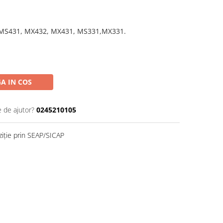
MS431, MX432, MX431, MS331,MX331.
A IN COS
e de ajutor?
0245210105
ziție prin SEAP/SICAP