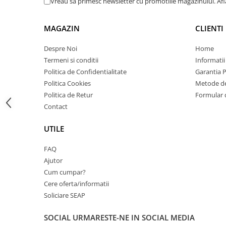
Vreau sa primesc newsletter cu promotiile magazinului. Af
Carcase
Coolere CPU
MAGAZIN
CLIENTI
Ventilatoare
Despre Noi
Home
Pasta termica
Termeni si conditii
Informatii
Placi video profesionale
Politica de Confidentialitate
Garantia 
Politica Cookies
Metode de
SSD-uri externe
Politica de Retur
Formular 
Hard disk-uri externe
Contact
Card reader
UTILE
Placi captura
Adaptoare PCI / PCIe
FAQ
Ajutor
Periferice PC
Cum cumpar?
Mouse
Cere oferta/informatii
Tastaturi
Soliciare SEAP
Kit mouse si tastatura
SOCIAL
URMARESTE-NE IN SOCIAL MEDIA
Web-cam-uri si sisteme