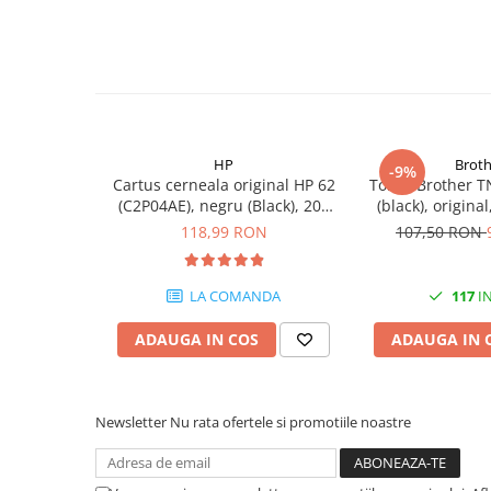
PC Gaming
Workstation
All-in-One PC
Mini PC
Monitoare
HP
Broth
-9%
Monitoare LED
Cartus cerneala original HP 62
Toner Brother T
(C2P04AE), negru (Black), 200
(black), origina
Accesorii monitoare
pagini
118,99 RON
107,50 RON
Componente
Placi video
LA COMANDA
117
IN
Procesoare
Placi de baza
ADAUGA IN COS
ADAUGA IN 
Memorii RAM
SSD-uri interne
Newsletter
Nu rata ofertele si promotiile noastre
Hard disk-uri interne
Surse