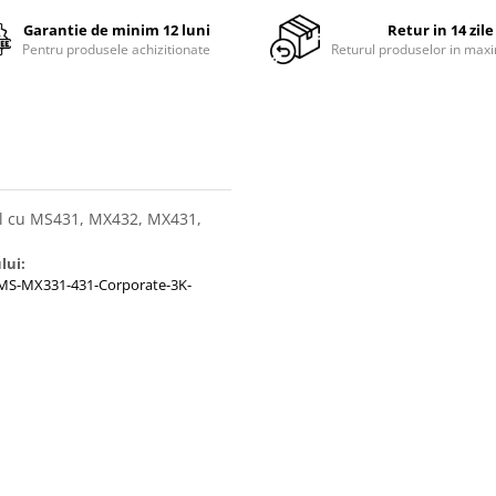
Garantie de minim 12 luni
Retur in 14 zile
Pentru produsele achizitionate
Returul produselor in maxi
bl cu MS431, MX432, MX431,
lui:
MS-MX331-431-Corporate-3K-