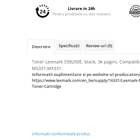
pe
Imprimante 3D
Facebook
Livrare in 24h
Accesorii imprimante 3D
Pentru produsele cu stoc existent
Filament imprimanta 3D
Laptopuri
Laptopuri / notebookuri
Specificații
Review-uri
(0)
Descriere
Laptopuri gaming
Ultrabookuri
Toner Lexmark 55B200E, black, 3k pagini, Compati
MS331,MX331.
Laptop-uri 2 in 1
Informatii suplimentare si pe website-ul producatoru
Accesorii laptop
https://www.lexmark.com/en_be/supply/16331/Lexmark-
Toner-Cartridge
Mini PC AI
Piese si accesorii
Accesorii Printing
Ribbon
Desktop PC
PC Office
Informatii conformitate produs