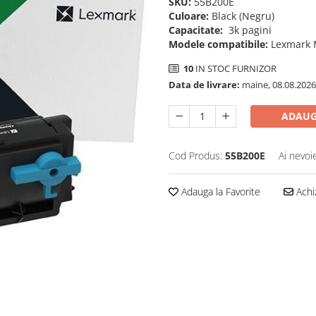
SKU:
55B200E
Culoare:
Black (Negru)
Capacitate:
3k pagini
Modele compatibile:
Lexmark 
10
IN STOC FURNIZOR
Data de livrare:
maine, 08.08.2026
ADAUG
Cod Produs:
55B200E
Ai nevoi
Adauga la Favorite
Achi