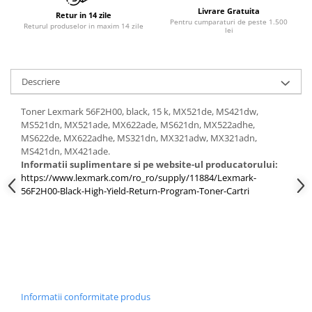
PC Gaming
Livrare Gratuita
Retur in 14 zile
Pentru cumparaturi de peste 1.500
Returul produselor in maxim 14 zile
Workstation
lei
All-in-One PC
Mini PC
Descriere
Monitoare
Monitoare LED
Toner Lexmark 56F2H00, black, 15 k, MX521de, MS421dw,
MS521dn, MX521ade, MX622ade, MS621dn, MX522adhe,
Accesorii monitoare
MS622de, MX622adhe, MS321dn, MX321adw, MX321adn,
MS421dn, MX421ade.
Componente
Informatii suplimentare si pe website-ul producatorului:
Placi video
https://www.lexmark.com/ro_ro/supply/11884/Lexmark-
56F2H00-Black-High-Yield-Return-Program-Toner-Cartri
Procesoare
Placi de baza
Memorii RAM
SSD-uri interne
Hard disk-uri interne
Informatii conformitate produs
Surse