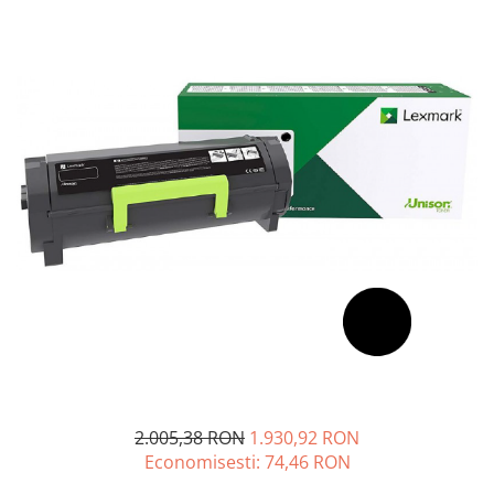
Plottere
Consumabile imprimanta
Tonere
Drum unit
Capete imprimare
Cartuse inkjet si cerneala
Hartie
Ribbon
Developer
Consumabile imprimanta
compatibile
Tonere compatibile
Cartuse compatibile
2.005,38 RON
1.930,92 RON
Drum unit compatibile
Economisesti:
74,46
RON
Printare 3D