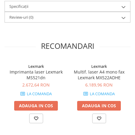
Carcase
Specificații
Coolere CPU
Review-uri
(0)
Ventilatoare
Pasta termica
Placi video profesionale
RECOMANDARI
SSD-uri externe
Hard disk-uri externe
Lexmark
Lexmark
Card reader
Imprimanta laser Lexmark
Multif. laser A4 mono fax
MS521dn
Lexmark MX522ADHE
Placi captura
2.672,64 RON
6.189,96 RON
Adaptoare PCI / PCIe
LA COMANDA
LA COMANDA
Periferice PC
ADAUGA IN COS
ADAUGA IN COS
Mouse
Tastaturi
Kit mouse si tastatura
Web-cam-uri si sisteme