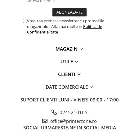
Antene & amplificatoare semnal
Camere IP
Vreau sa primesc newsletter cu promotiile
magazinului. Afla mai multe in
Politica de
Accesorii retelistica
Confidentialitate
PDU
UPS & Stabilizatoare
MAGAZIN
UPS-uri
UTILE
Baterii UPS
CLIENTI
Accesorii UPS
Servere, Storage & NAS
DATE COMERCIALE
Servere NAS
SUPORT CLIENTI
LUNI - VINERI 09:00 - 17:00
Servere
SSD enterprise
0245210105
office@printerzone.ro
HDD enterprise
SOCIAL
URMARESTE-NE IN SOCIAL MEDIA
DAS (Direct Attached Storage)