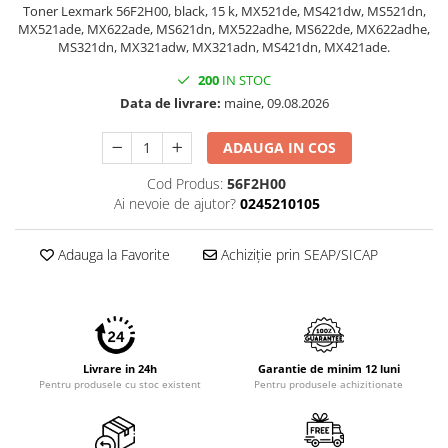
Toner Lexmark 56F2H00, black, 15 k, MX521de, MS421dw, MS521dn,
Imprimante 3D
MX521ade, MX622ade, MS621dn, MX522adhe, MS622de, MX622adhe,
Accesorii imprimante 3D
MS321dn, MX321adw, MX321adn, MS421dn, MX421ade.
Filament imprimanta 3D
200
IN STOC
Data de livrare:
maine, 09.08.2026
Laptopuri
Laptopuri / notebookuri
ADAUGA IN COS
Laptopuri gaming
Cod Produs:
56F2H00
Ultrabookuri
Ai nevoie de ajutor?
0245210105
Laptop-uri 2 in 1
Adauga la Favorite
Achiziție prin SEAP/SICAP
Accesorii laptop
Mini PC AI
Piese si accesorii
Accesorii Printing
Ribbon
Livrare in 24h
Garantie de minim 12 luni
Pentru produsele cu stoc existent
Pentru produsele achizitionate
Desktop PC
PC Office