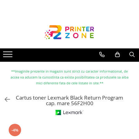
Toate Produsele
Imprimante
Imprimante laser
Imprimante cu jet
Multifunctionale laser
Multifunctionale cu jet
**Imaginile prezente in magazin sunt strict cu caracter informational, de
accea va aducem la cunostinta ca exista posibilitatea ca produsele sa aiba
Imprimante etichete
mici diferente fata de cele listate in site.**
Imprimante termice
Cartus toner Lexmark Black Return Program
Scanere
cap. mare 56F2H00
Imprimante matriciale
Accesorii imprimante
Accesorii multifunctionale
-4%
Piese schimb