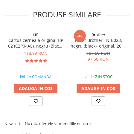
videoconferinta
PRODUSE SIMILARE
Alte periferice
Accesorii PC
Retelistica
HP
Brother
-9%
Cartus cerneala original HP
Toner Brother TN-B023,
Routere
62 (C2P04AE), negru (Black),
negru (black), original, 2000
Switch-uri
200 pagini
pagini
118,99 RON
107,50 RON
97,50 RON
Access Point-uri
Cabluri retea
LA COMANDA
117
IN STOC
Sisteme Mesh WiFi
Placi de retea
ADAUGA IN COS
ADAUGA IN COS
Conectori & mufe retea
Rack-uri & accesorii rack
Patch panel-uri
Newsletter
Nu rata ofertele si promotiile noastre
Injectoare PoE
Modemuri