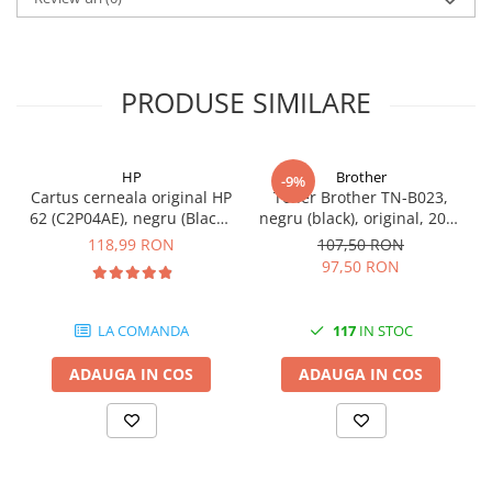
PRODUSE SIMILARE
HP
Brother
-9%
Cartus cerneala original HP
Toner Brother TN-B023,
62 (C2P04AE), negru (Black),
negru (black), original, 2000
200 pagini
pagini
118,99 RON
107,50 RON
97,50 RON
LA COMANDA
117
IN STOC
ADAUGA IN COS
ADAUGA IN COS