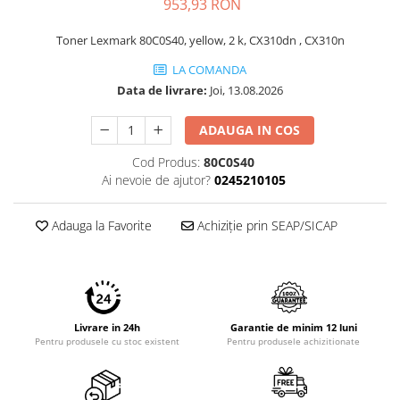
953,93 RON
Toner Lexmark 80C0S40, yellow, 2 k, CX310dn , CX310n
LA COMANDA
Data de livrare:
Joi, 13.08.2026
ADAUGA IN COS
Cod Produs:
80C0S40
Ai nevoie de ajutor?
0245210105
Adauga la Favorite
Achiziție prin SEAP/SICAP
Livrare in 24h
Garantie de minim 12 luni
Pentru produsele cu stoc existent
Pentru produsele achizitionate