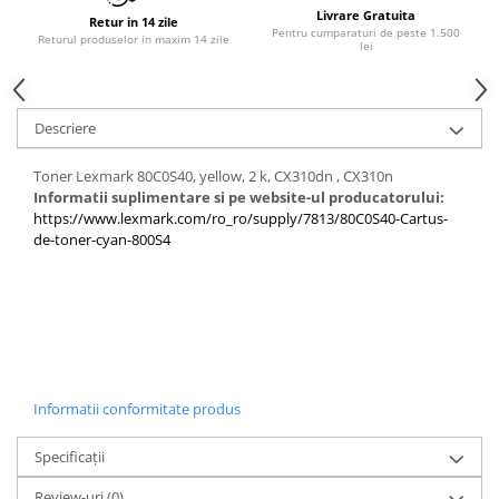
Livrare Gratuita
Retur in 14 zile
Pentru cumparaturi de peste 1.500
Returul produselor in maxim 14 zile
lei
Descriere
Toner Lexmark 80C0S40, yellow, 2 k, CX310dn , CX310n
Informatii suplimentare si pe website-ul producatorului:
https://www.lexmark.com/ro_ro/supply/7813/80C0S40-Cartus-
de-toner-cyan-800S4
Informatii conformitate produs
Specificații
Review-uri
(0)