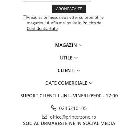
videoconferinta
Alte periferice
Vreau sa primesc newsletter cu promotiile
magazinului. Afla mai multe in
Politica de
Accesorii PC
Confidentialitate
Retelistica
Routere
MAGAZIN
Switch-uri
UTILE
Access Point-uri
CLIENTI
Cabluri retea
Sisteme Mesh WiFi
DATE COMERCIALE
Placi de retea
SUPORT CLIENTI
LUNI - VINERI 09:00 - 17:00
Conectori & mufe retea
0245210105
Rack-uri & accesorii rack
office@printerzone.ro
Patch panel-uri
SOCIAL
URMARESTE-NE IN SOCIAL MEDIA
Injectoare PoE
Modemuri