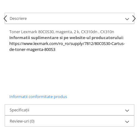
PC Gaming
Workstation
Descriere
All-in-One PC
Mini PC
Toner Lexmark 80C0S30, magenta, 2 k, CX310dn , CX310n
Informatii suplimentare si pe website-ul producatorului:
Monitoare
https://www.lexmark.com/ro_ro/supply/7812/80C0S30-Cartus-
Monitoare LED
de-toner-magenta-800S3
Accesorii monitoare
Componente
Placi video
Procesoare
Placi de baza
Informatii conformitate produs
Memorii RAM
Specificații
SSD-uri interne
Review-uri
(0)
Hard disk-uri interne
Surse