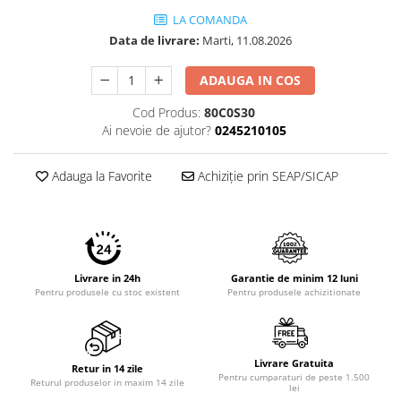
Imprimante 3D
LA COMANDA
Accesorii imprimante 3D
Data de livrare:
Marti, 11.08.2026
Filament imprimanta 3D
ADAUGA IN COS
Laptopuri
Cod Produs:
80C0S30
Laptopuri / notebookuri
Ai nevoie de ajutor?
0245210105
Laptopuri gaming
Ultrabookuri
Adauga la Favorite
Achiziție prin SEAP/SICAP
Laptop-uri 2 in 1
Accesorii laptop
Mini PC AI
Piese si accesorii
Livrare in 24h
Garantie de minim 12 luni
Pentru produsele cu stoc existent
Pentru produsele achizitionate
Accesorii Printing
Ribbon
Desktop PC
Livrare Gratuita
Retur in 14 zile
Pentru cumparaturi de peste 1.500
PC Office
Returul produselor in maxim 14 zile
lei