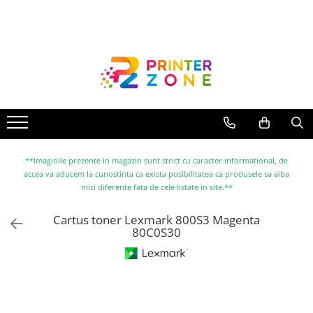
Toate Produsele
Imprimante
Imprimante laser
Imprimante cu jet
Multifunctionale laser
Multifunctionale cu jet
**Imaginile prezente in magazin sunt strict cu caracter informational, de
accea va aducem la cunostinta ca exista posibilitatea ca produsele sa aiba
Imprimante etichete
mici diferente fata de cele listate in site.**
Imprimante termice
Cartus toner Lexmark 800S3 Magenta
Scanere
80C0S30
Imprimante matriciale
Accesorii imprimante
Accesorii multifunctionale
Piese schimb