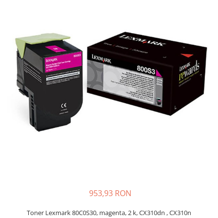
Plottere
Consumabile imprimanta
Tonere
Drum unit
Capete imprimare
Cartuse inkjet si cerneala
Hartie
Ribbon
Developer
Consumabile imprimanta
compatibile
Tonere compatibile
Cartuse compatibile
953,93 RON
Drum unit compatibile
Printare 3D
Toner Lexmark 80C0S30, magenta, 2 k, CX310dn , CX310n