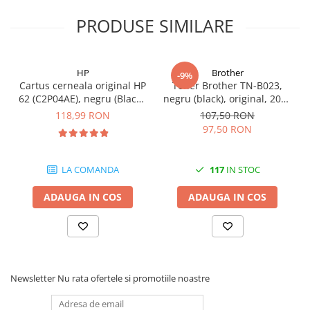
Carcase
PRODUSE SIMILARE
Coolere CPU
Ventilatoare
HP
Brother
Pasta termica
-9%
Cartus cerneala original HP
Toner Brother TN-B023,
Placi video profesionale
62 (C2P04AE), negru (Black),
negru (black), original, 2000
200 pagini
pagini
118,99 RON
107,50 RON
SSD-uri externe
97,50 RON
Hard disk-uri externe
Card reader
LA COMANDA
117
IN STOC
Placi captura
ADAUGA IN COS
ADAUGA IN COS
Adaptoare PCI / PCIe
Periferice PC
Mouse
Tastaturi
Newsletter
Nu rata ofertele si promotiile noastre
Kit mouse si tastatura
Web-cam-uri si sisteme