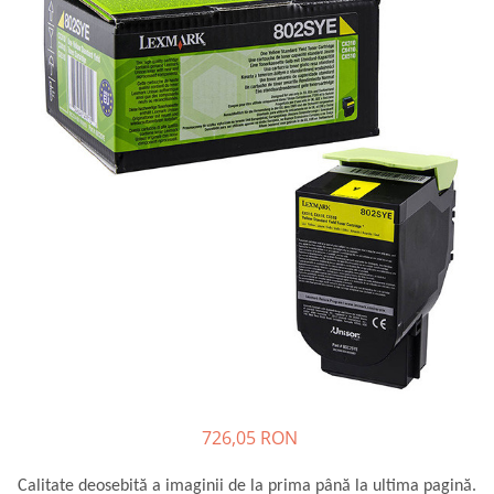
Plottere
Consumabile imprimanta
Tonere
Drum unit
Capete imprimare
Cartuse inkjet si cerneala
Hartie
Ribbon
Developer
Consumabile imprimanta
compatibile
Tonere compatibile
Cartuse compatibile
726,05 RON
Drum unit compatibile
Printare 3D
Calitate deosebită a imaginii de la prima până la ultima pagină.