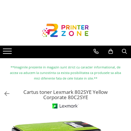
Toate Produsele
Imprimante
Imprimante laser
Imprimante cu jet
Multifunctionale laser
Multifunctionale cu jet
**Imaginile prezente in magazin sunt strict cu caracter informational, de
accea va aducem la cunostinta ca exista posibilitatea ca produsele sa aiba
Imprimante etichete
mici diferente fata de cele listate in site.**
Imprimante termice
Cartus toner Lexmark 802SYE Yellow
Scanere
Corporate 80C2SYE
Imprimante matriciale
Accesorii imprimante
Accesorii multifunctionale
Piese schimb