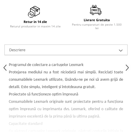
PC Gaming
Workstation
Livrare Gratuita
All-in-One PC
Retur in 14 zile
Pentru cumparaturi de peste 1.500
Returul produselor in maxim 14 zile
lei
Mini PC
Monitoare
Monitoare LED
Descriere
Accesorii monitoare
Componente
Programul de colectare a cartuşelor Lexmark
Placi video
Protejarea mediului nu a fost niciodată mai simplă. Reciclaţi toate
consumabilele Lexmark utilizate, lăsându-ne pe noi să avem grijă de
Procesoare
detalii. Este simplu, inteligent şi întotdeauna gratuit.
Placi de baza
Proiectate să funcţioneze optim împreună
Memorii RAM
Consumabilele Lexmark originale sunt proiectate pentru a funcţiona
SSD-uri interne
optim împreună cu imprimanta dvs. Lexmark, oferind o calitate de
imprimare excelentă de la prima până la ultima pagină.
Hard disk-uri interne
Capacitate standard
Surse
Cu ajutorul cartuşelor Lexmark originale, păstraţi costurile iniţiale la