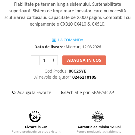
Imprimante 3D
Fiabilitate pe termen lung a sistemului. Sustenabilitate
superioară. Sistem de imprimare inovator, care nu necesită
Accesorii imprimante 3D
scuturarea cartuşului. Capacitate de 2.000 pagini. Compatibil cu
Filament imprimanta 3D
echipamentele CX310 CX410 & CX510.
Laptopuri
Laptopuri / notebookuri
LA COMANDA
Data de livrare:
Miercuri, 12.08.2026
Laptopuri gaming
Ultrabookuri
ADAUGA IN COS
Laptop-uri 2 in 1
Cod Produs:
80C2SYE
Accesorii laptop
Ai nevoie de ajutor?
0245210105
Mini PC AI
Adauga la Favorite
Achiziție prin SEAP/SICAP
Piese si accesorii
Accesorii Printing
Ribbon
Desktop PC
Livrare in 24h
Garantie de minim 12 luni
PC Office
Pentru produsele cu stoc existent
Pentru produsele achizitionate