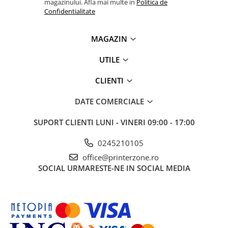
magazinului. Afla mai multe in
Politica de
Confidentialitate
Antene & amplificatoare semnal
Camere IP
MAGAZIN
Accesorii retelistica
UTILE
PDU
UPS & Stabilizatoare
CLIENTI
UPS-uri
DATE COMERCIALE
Baterii UPS
SUPORT CLIENTI
LUNI - VINERI 09:00 - 17:00
Accesorii UPS
Servere, Storage & NAS
0245210105
Servere NAS
office@printerzone.ro
Servere
SOCIAL
URMARESTE-NE IN SOCIAL MEDIA
SSD enterprise
HDD enterprise
DAS (Direct Attached Storage)