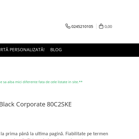
0245210105
0,00
ERTĂ PERSONALIZATĂ!
BLOG
a aiba mici diferente fata de cele listate in site.**
 Black Corporate 80C2SKE
 la prima până la ultima pagină. Fiabilitate pe termen