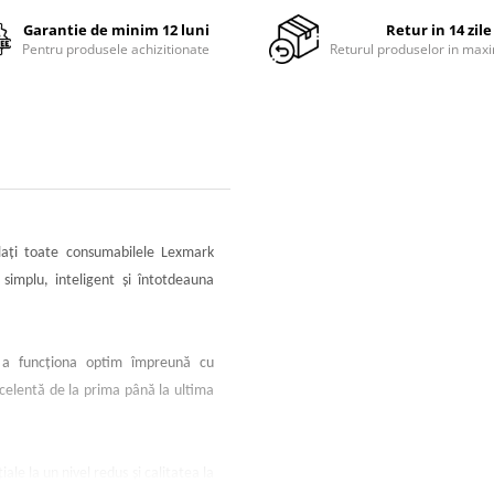
Garantie de minim 12 luni
Retur in 14 zile
Pentru produsele achizitionate
Returul produselor in maxi
laţi toate consumabilele Lexmark
 simplu, inteligent şi întotdeauna
u a funcţiona optim împreună cu
celentă de la prima până la ultima
iale la un nivel redus şi calitatea la