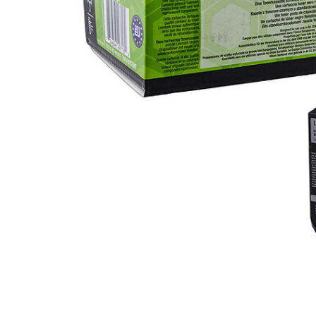
Plottere
Consumabile imprimanta
Tonere
Drum unit
Capete imprimare
Cartuse inkjet si cerneala
Hartie
Ribbon
Developer
Consumabile imprimanta
compatibile
Tonere compatibile
Cartuse compatibile
Drum unit compatibile
Distribuie
Printare 3D