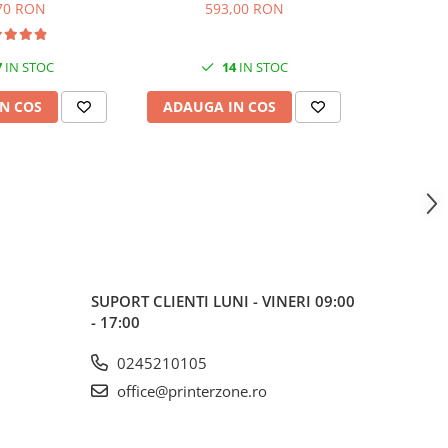
70 RON
593,00 RON
7
IN STOC
14
IN STOC
N COS
ADAUGA IN COS
ADAUG
SUPORT CLIENTI
LUNI - VINERI 09:00
- 17:00
0245210105
office@printerzone.ro