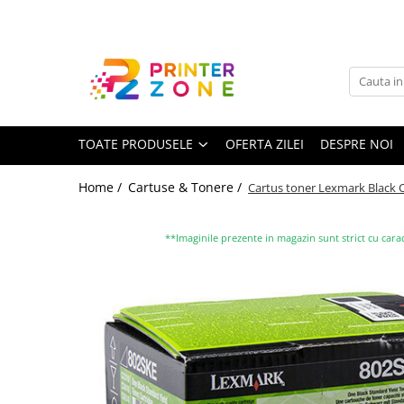
Toate Produsele
Imprimante
Imprimante laser
TOATE PRODUSELE
OFERTA ZILEI
DESPRE NOI
Imprimante cu jet
Multifunctionale laser
Home /
Cartuse & Tonere /
Cartus toner Lexmark Black
Multifunctionale cu jet
Imprimante etichete
**Imaginile prezente in magazin sunt strict cu carac
Imprimante termice
Scanere
Imprimante matriciale
Accesorii imprimante
Accesorii multifunctionale
Piese schimb