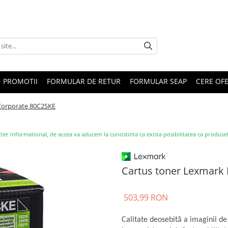
PROMOTII
FORMULAR DE RETUR
FORMULAR SEAP
CERE OF
 Corporate 80C2SKE
ter informational, de accea va aducem la cunostinta ca exista posibilitatea ca produsele s
Cartus toner Lexmark
503,99 RON
Calitate deosebită a imaginii de