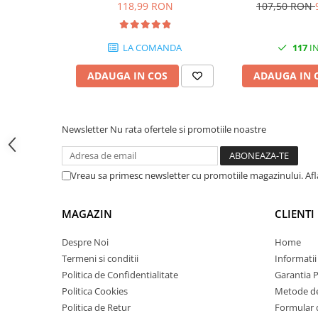
pagini
118,99 RON
107,50 RON
comercializate fără aceste condiţii, prin intermediul site-ul
Carcase
Coolere CPU
LA COMANDA
117
IN
Ventilatoare
ADAUGA IN COS
ADAUGA IN 
Pasta termica
Placi video profesionale
SSD-uri externe
Newsletter
Nu rata ofertele si promotiile noastre
Hard disk-uri externe
Card reader
Vreau sa primesc newsletter cu promotiile magazinului. Af
Placi captura
Adaptoare PCI / PCIe
MAGAZIN
CLIENTI
Periferice PC
Despre Noi
Home
Mouse
Termeni si conditii
Informatii
Tastaturi
Politica de Confidentialitate
Garantia 
Politica Cookies
Metode de
Kit mouse si tastatura
Politica de Retur
Formular 
Web-cam-uri si sisteme