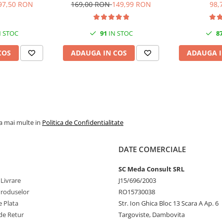
Black/Cyan/Magenta/Yellow
97,50 RON
169,00 RON
149,99 RON
98,
ui www.lexmark.com.
(T00S6)
 STOC
91
IN STOC
8
COS
ADAUGA IN COS
ADAUGA I
la mai multe in
Politica de Confidentialitate
DATE COMERCIALE
SC Meda Consult SRL
 Livrare
J15/696/2003
Produselor
RO15730038
 Plata
Str. Ion Ghica Bloc 13 Scara A Ap. 6
de Retur
Targoviste, Dambovita