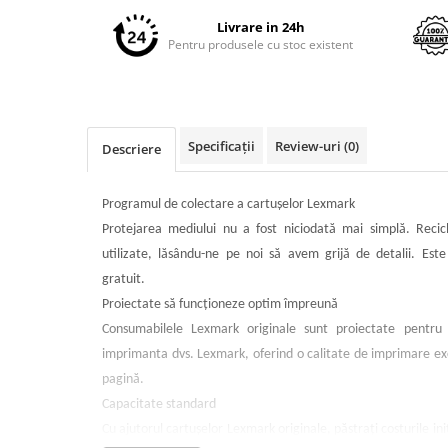
pe
Imprimante 3D
Facebook
Livrare in 24h
Accesorii imprimante 3D
Pentru produsele cu stoc existent
Filament imprimanta 3D
Laptopuri
Laptopuri / notebookuri
Specificații
Review-uri
(0)
Descriere
Laptopuri gaming
Ultrabookuri
Programul de colectare a cartuşelor Lexmark
Laptop-uri 2 in 1
Protejarea mediului nu a fost niciodată mai simplă. Recic
Accesorii laptop
utilizate, lăsându-ne pe noi să avem grijă de detalii. Este
gratuit.
Mini PC AI
Proiectate să funcţioneze optim împreună
Piese si accesorii
Consumabilele Lexmark originale sunt proiectate pentr
Accesorii Printing
imprimanta dvs. Lexmark, oferind o calitate de imprimare ex
Ribbon
pagină.
Desktop PC
Capacitate standard
PC Office
Cu ajutorul cartuşelor Lexmark originale, păstraţi costurile iniţ