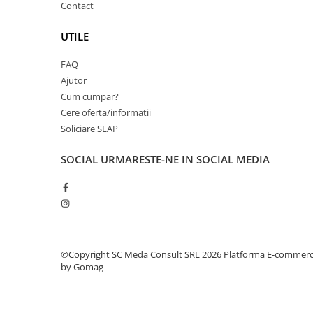
Contact
videoconferinta
Alte periferice
UTILE
Accesorii PC
FAQ
Retelistica
Ajutor
Routere
Cum cumpar?
Cere oferta/informatii
Switch-uri
Soliciare SEAP
Access Point-uri
SOCIAL
URMARESTE-NE IN SOCIAL MEDIA
Cabluri retea
Sisteme Mesh WiFi
Placi de retea
Conectori & mufe retea
Rack-uri & accesorii rack
©Copyright SC Meda Consult SRL 2026
Platforma E-commer
by Gomag
Patch panel-uri
Injectoare PoE
Modemuri