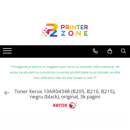
Toate Produsele
Imprimante
Imprimante laser
Imprimante cu jet
Multifunctionale laser
Multifunctionale cu jet
**Imaginile prezente in magazin sunt strict cu caracter informational, de
accea va aducem la cunostinta ca exista posibilitatea ca produsele sa aiba
Imprimante etichete
mici diferente fata de cele listate in site.**
Imprimante termice
Toner Xerox 106R04348 (B205, B210, B215),
Scanere
negru (black), original, 3k pagini
Imprimante matriciale
Accesorii imprimante
Accesorii multifunctionale
Piese schimb