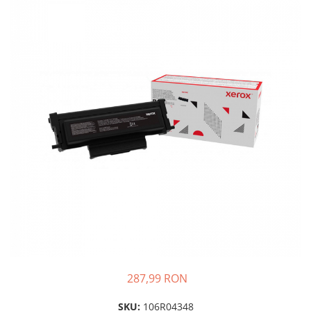
Plottere
Consumabile imprimanta
Tonere
Drum unit
Capete imprimare
Cartuse inkjet si cerneala
Hartie
Ribbon
Developer
Consumabile imprimanta
compatibile
Tonere compatibile
Cartuse compatibile
287,99 RON
Drum unit compatibile
Printare 3D
SKU:
106R04348