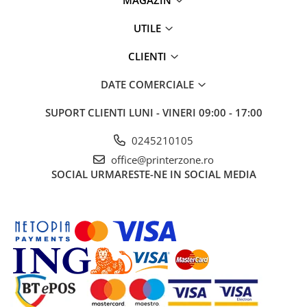
MAGAZIN
Antene & amplificatoare semnal
UTILE
Camere IP
CLIENTI
Accesorii retelistica
PDU
DATE COMERCIALE
UPS & Stabilizatoare
SUPORT CLIENTI
LUNI - VINERI 09:00 - 17:00
UPS-uri
0245210105
Baterii UPS
office@printerzone.ro
Accesorii UPS
SOCIAL
URMARESTE-NE IN SOCIAL MEDIA
Servere, Storage & NAS
Servere NAS
Servere
SSD enterprise
HDD enterprise
DAS (Direct Attached Storage)