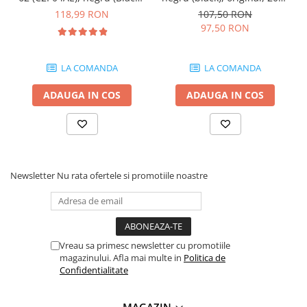
200 pagini
pagini
videoconferinta
118,99 RON
107,50 RON
97,50 RON
Alte periferice
Accesorii PC
LA COMANDA
LA COMANDA
Retelistica
Routere
ADAUGA IN COS
ADAUGA IN COS
Switch-uri
Access Point-uri
Cabluri retea
Newsletter
Nu rata ofertele si promotiile noastre
Sisteme Mesh WiFi
Placi de retea
Conectori & mufe retea
Rack-uri & accesorii rack
Vreau sa primesc newsletter cu promotiile
magazinului. Afla mai multe in
Politica de
Patch panel-uri
Confidentialitate
Injectoare PoE
Modemuri