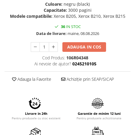
Imprimante 3D
Culoare:
negru (black)
Capacitate:
3000 pagini
Accesorii imprimante 3D
Modele compatibile:
Xerox B205, Xerox B210, Xerox B215
Filament imprimanta 3D
36
IN STOC
Laptopuri
Data de livrare:
maine, 08.08.2026
Laptopuri / notebookuri
ADAUGA IN COS
Laptopuri gaming
Cod Produs:
106R04348
Ultrabookuri
Ai nevoie de ajutor?
0245210105
Laptop-uri 2 in 1
Accesorii laptop
Adauga la Favorite
Achiziție prin SEAP/SICAP
Mini PC AI
Piese si accesorii
Accesorii Printing
Ribbon
Livrare in 24h
Garantie de minim 12 luni
Pentru produsele cu stoc existent
Pentru produsele achizitionate
Desktop PC
PC Office