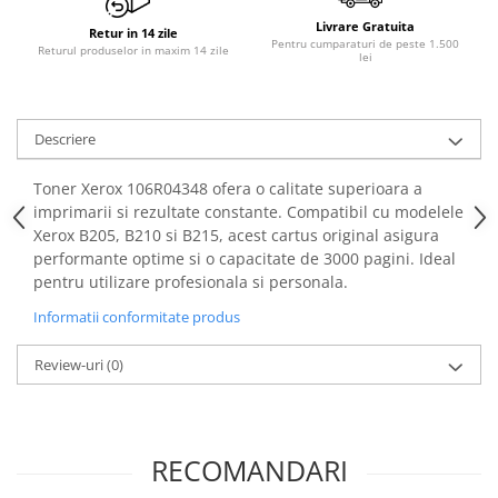
PC Gaming
Livrare Gratuita
Retur in 14 zile
Workstation
Pentru cumparaturi de peste 1.500
Returul produselor in maxim 14 zile
lei
All-in-One PC
Mini PC
Descriere
Monitoare
Monitoare LED
Toner Xerox 106R04348
ofera o calitate superioara a
Accesorii monitoare
imprimarii si rezultate constante. Compatibil cu modelele
Xerox B205, B210 si B215, acest cartus original asigura
Componente
performante optime si o capacitate de 3000 pagini. Ideal
Placi video
pentru utilizare profesionala si personala.
Procesoare
Informatii conformitate produs
Placi de baza
Review-uri
(0)
Memorii RAM
SSD-uri interne
Hard disk-uri interne
RECOMANDARI
Surse