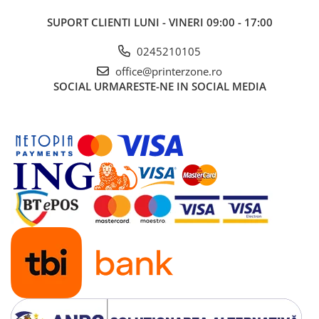
Antene & amplificatoare semnal
SUPORT CLIENTI
LUNI - VINERI 09:00 - 17:00
Camere IP
0245210105
Accesorii retelistica
office@printerzone.ro
SOCIAL
URMARESTE-NE IN SOCIAL MEDIA
PDU
UPS & Stabilizatoare
UPS-uri
Baterii UPS
Accesorii UPS
Servere, Storage & NAS
Servere NAS
Servere
SSD enterprise
HDD enterprise
DAS (Direct Attached Storage)