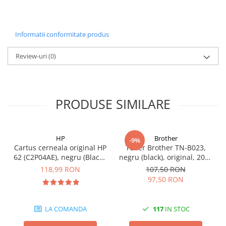
Carcase
Coolere CPU
Informatii conformitate produs
Ventilatoare
Pasta termica
Review-uri
(0)
Placi video profesionale
SSD-uri externe
PRODUSE SIMILARE
Hard disk-uri externe
Card reader
Placi captura
HP
Brother
-9%
Cartus cerneala original HP
Toner Brother TN-B023,
Adaptoare PCI / PCIe
62 (C2P04AE), negru (Black),
negru (black), original, 2000
Periferice PC
200 pagini
pagini
118,99 RON
107,50 RON
Mouse
97,50 RON
Tastaturi
LA COMANDA
117
IN STOC
Kit mouse si tastatura
Web-cam-uri si sisteme