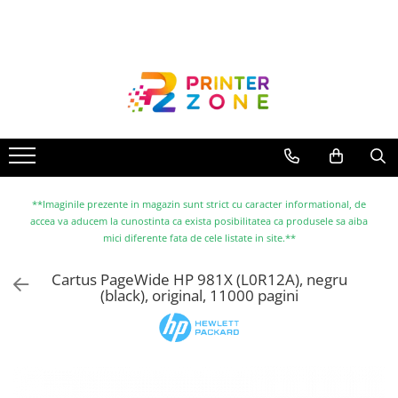
Toate Produsele
Imprimante
Imprimante laser
Imprimante cu jet
Multifunctionale laser
Multifunctionale cu jet
**Imaginile prezente in magazin sunt strict cu caracter informational, de
accea va aducem la cunostinta ca exista posibilitatea ca produsele sa aiba
Imprimante etichete
mici diferente fata de cele listate in site.**
Imprimante termice
Cartus PageWide HP 981X (L0R12A), negru
Scanere
(black), original, 11000 pagini
Imprimante matriciale
Accesorii imprimante
Accesorii multifunctionale
Piese schimb