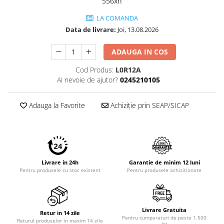
556xh
Imprimante 3D
LA COMANDA
Accesorii imprimante 3D
Data de livrare:
Joi, 13.08.2026
Filament imprimanta 3D
ADAUGA IN COS
Laptopuri
Laptopuri / notebookuri
Cod Produs:
L0R12A
Ai nevoie de ajutor?
0245210105
Laptopuri gaming
Ultrabookuri
Adauga la Favorite
Achiziție prin SEAP/SICAP
Laptop-uri 2 in 1
Accesorii laptop
Mini PC AI
Piese si accesorii
Livrare in 24h
Garantie de minim 12 luni
Accesorii Printing
Pentru produsele cu stoc existent
Pentru produsele achizitionate
Ribbon
Desktop PC
Livrare Gratuita
PC Office
Retur in 14 zile
Pentru cumparaturi de peste 1.500
Returul produselor in maxim 14 zile
lei