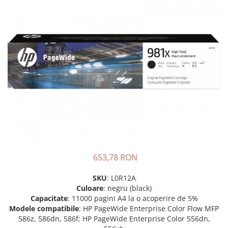
Plottere
Consumabile imprimanta
Tonere
Drum unit
Capete imprimare
Cartuse inkjet si cerneala
Hartie
Ribbon
Developer
Consumabile imprimanta
653,78 RON
compatibile
Tonere compatibile
SKU
: L0R12A
Culoare
: negru (black)
Cartuse compatibile
Capacitate
: 11000 pagini A4 la o acoperire de 5%
Drum unit compatibile
Modele
compatibile
: HP PageWide Enterprise Color Flow MFP
586z, 586dn, 586f; HP PageWide Enterprise Color 556dn,
Printare 3D