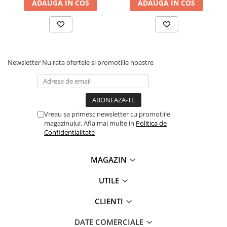
ADAUGA IN COS
ADAUGA IN COS
videoconferinta
Alte periferice
Accesorii PC
Retelistica
Newsletter
Nu rata ofertele si promotiile noastre
Routere
Switch-uri
Access Point-uri
Vreau sa primesc newsletter cu promotiile
Cabluri retea
magazinului. Afla mai multe in
Politica de
Sisteme Mesh WiFi
Confidentialitate
Placi de retea
MAGAZIN
Conectori & mufe retea
Rack-uri & accesorii rack
UTILE
Patch panel-uri
CLIENTI
Injectoare PoE
DATE COMERCIALE
Modemuri