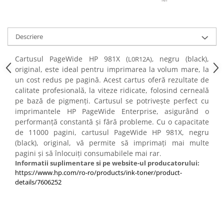
PC Gaming
Workstation
All-in-One PC
Descriere
Mini PC
Cartusul PageWide HP 981X (
negru (black),
L0R12A),
Monitoare
original, este ideal pentru imprimarea la volum mare, la
un cost redus pe pagină. Acest cartus oferă rezultate de
Monitoare LED
calitate profesională, la viteze ridicate, folosind cerneală
Accesorii monitoare
pe bază de pigmenți. Cartusul se potrivește perfect cu
Componente
imprimantele HP PageWide Enterprise, asigurând o
performanță constantă și fără probleme. Cu o capacitate
Placi video
de 11000 pagini, cartusul PageWide HP 981X, negru
Procesoare
(black), original, vă permite să imprimați mai multe
pagini și să înlocuiți consumabilele mai rar
.
Placi de baza
Informatii suplimentare si pe website-ul producatorului:
Memorii RAM
https://www.hp.com/ro-ro/products/ink-toner/product-
details/7606252
SSD-uri interne
Hard disk-uri interne
Surse