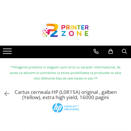
Toate Produsele
Imprimante
Imprimante laser
Imprimante cu jet
Multifunctionale laser
Multifunctionale cu jet
**Imaginile prezente in magazin sunt strict cu caracter informational, de
accea va aducem la cunostinta ca exista posibilitatea ca produsele sa aiba
Imprimante etichete
mici diferente fata de cele listate in site.**
Imprimante termice
Cartus cerneala HP (L0R15A) original , galben
Scanere
(Yellow), extra high yield, 16000 pagini
Imprimante matriciale
Accesorii imprimante
Accesorii multifunctionale
Piese schimb