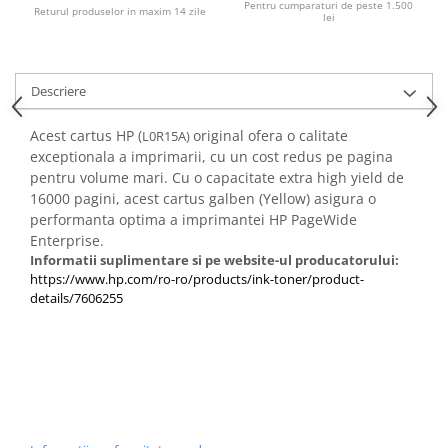
Pentru cumparaturi de peste 1.500
PC Gaming
Returul produselor in maxim 14 zile
lei
Workstation
All-in-One PC
Descriere
Mini PC
Monitoare
Acest cartus HP (
original ofera o calitate
L0R15A)
exceptionala a imprimarii, cu un cost redus pe pagina
Monitoare LED
pentru volume mari. Cu o capacitate extra high yield de
Accesorii monitoare
16000 pagini, acest cartus galben (Yellow) asigura o
performanta optima a imprimantei HP PageWide
Componente
Enterprise.
Placi video
Informatii suplimentare si pe website-ul producatorului:
Procesoare
https://www.hp.com/ro-ro/products/ink-toner/product-
details/7606255
Placi de baza
Memorii RAM
SSD-uri interne
Hard disk-uri interne
Surse