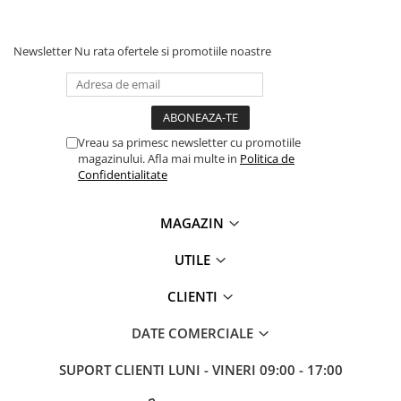
videoconferinta
Alte periferice
Newsletter
Nu rata ofertele si promotiile noastre
Accesorii PC
Retelistica
Routere
Vreau sa primesc newsletter cu promotiile
Switch-uri
magazinului. Afla mai multe in
Politica de
Confidentialitate
Access Point-uri
Cabluri retea
MAGAZIN
Sisteme Mesh WiFi
UTILE
Placi de retea
Conectori & mufe retea
CLIENTI
Rack-uri & accesorii rack
DATE COMERCIALE
Patch panel-uri
SUPORT CLIENTI
LUNI - VINERI 09:00 - 17:00
Injectoare PoE
Modemuri