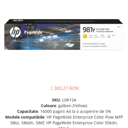
Plottere
Consumabile imprimanta
Tonere
Drum unit
Capete imprimare
Cartuse inkjet si cerneala
Hartie
Ribbon
Developer
Consumabile imprimanta
1.300,27 RON
compatibile
Tonere compatibile
SKU
: L0R15A
Culoare
: galben (Yellow)
Cartuse compatibile
Capacitate
: 16000 pagini A4 la o acoperire de 5%
Drum unit compatibile
Modele compatibile
: HP PageWide Enterprise Color Flow MFP
586z, 586dn, 586f; HP PageWide Enterprise Color 556dn,
Printare 3D