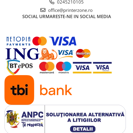
0245210105
Antene & amplificatoare semnal
office@printerzone.ro
SOCIAL
URMARESTE-NE IN SOCIAL MEDIA
Camere IP
Accesorii retelistica
PDU
UPS & Stabilizatoare
UPS-uri
Baterii UPS
Accesorii UPS
Servere, Storage & NAS
Servere NAS
Servere
SSD enterprise
HDD enterprise
DAS (Direct Attached Storage)