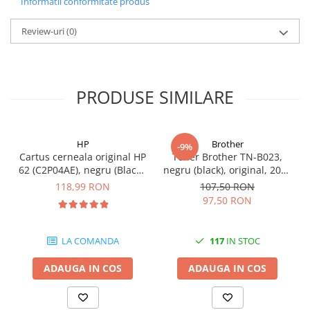
Informatii conformitate produs
Carcase
Review-uri
(0)
Coolere CPU
Ventilatoare
Pasta termica
PRODUSE SIMILARE
Placi video profesionale
SSD-uri externe
Hard disk-uri externe
HP
Brother
-9%
Cartus cerneala original HP
Toner Brother TN-B023,
Card reader
62 (C2P04AE), negru (Black),
negru (black), original, 2000
200 pagini
pagini
Placi captura
118,99 RON
107,50 RON
97,50 RON
Adaptoare PCI / PCIe
Periferice PC
LA COMANDA
117
IN STOC
Mouse
Tastaturi
ADAUGA IN COS
ADAUGA IN COS
Kit mouse si tastatura
Web-cam-uri si sisteme