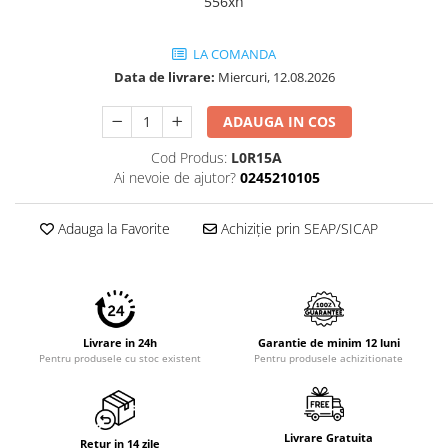
556xh
Imprimante 3D
Accesorii imprimante 3D
LA COMANDA
Filament imprimanta 3D
Data de livrare:
Miercuri, 12.08.2026
Laptopuri
ADAUGA IN COS
Laptopuri / notebookuri
Cod Produs:
L0R15A
Laptopuri gaming
Ai nevoie de ajutor?
0245210105
Ultrabookuri
Laptop-uri 2 in 1
Adauga la Favorite
Achiziție prin SEAP/SICAP
Accesorii laptop
Mini PC AI
Piese si accesorii
Accesorii Printing
Livrare in 24h
Garantie de minim 12 luni
Pentru produsele cu stoc existent
Pentru produsele achizitionate
Ribbon
Desktop PC
PC Office
Livrare Gratuita
Retur in 14 zile