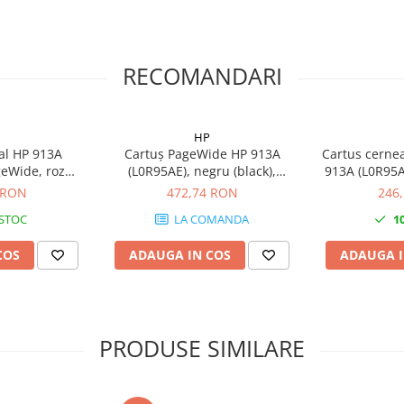
RECOMANDARI
HP
nal HP 913A
Cartuș PageWide HP 913A
Cartus cernea
geWide, roz
(L0R95AE), negru (black),
913A (L0R95AE
000 pagini
original, 3500 pagini
 RON
472,74 RON
246
 STOC
LA COMANDA
1
COS
ADAUGA IN COS
ADAUGA I
PRODUSE SIMILARE