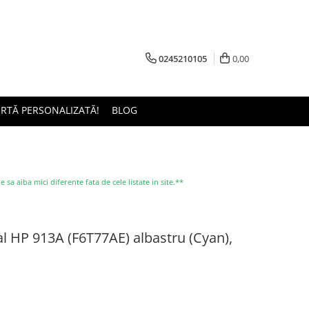
0245210105
0,00
ERTĂ PERSONALIZATĂ!
BLOG
a aiba mici diferente fata de cele listate in site.**
al HP 913A (F6T77AE) albastru (Cyan),