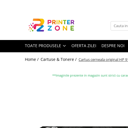
Toate Produsele
Imprimante
Imprimante laser
TOATE PRODUSELE
OFERTA ZILEI
DESPRE NOI
Imprimante cu jet
Multifunctionale laser
Home /
Cartuse & Tonere /
Cartus cerneala original HP 9
Multifunctionale cu jet
Imprimante etichete
**Imaginile prezente in magazin sunt strict cu carac
Imprimante termice
Scanere
Imprimante matriciale
Accesorii imprimante
Accesorii multifunctionale
Piese schimb