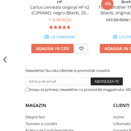
HP
Broth
-9%
Carcase
Cartus cerneala original HP 62
Toner Brother T
(C2P04AE), negru (Black), 200
(black), origina
Coolere CPU
pagini
118,99 RON
107,50 RON
Ventilatoare
Pasta termica
LA COMANDA
LA CO
Placi video profesionale
ADAUGA IN COS
ADAUGA IN 
SSD-uri externe
Hard disk-uri externe
Card reader
Newsletter
Nu rata ofertele si promotiile noastre
Placi captura
Adaptoare PCI / PCIe
Vreau sa primesc newsletter cu promotiile magazinului. Af
Periferice PC
Mouse
MAGAZIN
CLIENTI
Tastaturi
Despre Noi
Home
Kit mouse si tastatura
Termeni si conditii
Informatii
Web-cam-uri si sisteme
Politica de Confidentialitate
Garantia 