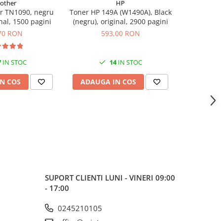
rother
HP
r TN1090, negru
Toner HP 149A (W1490A), Black
Flacon 
inal, 1500 pagini
(negru), original, 2900 pagini
BTD60BK
original,
70 RON
593,00 RON
7
IN STOC
14
IN STOC
N COS
ADAUGA IN COS
ADAUG
SUPORT CLIENTI
LUNI - VINERI 09:00
- 17:00
0245210105