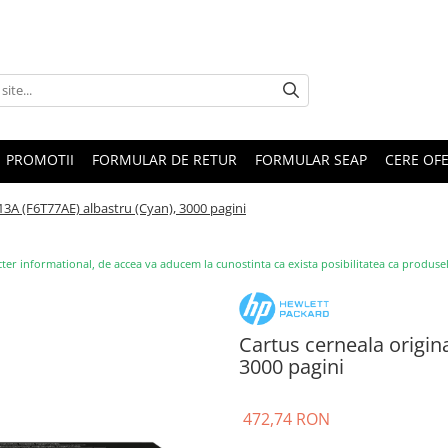
PROMOTII
FORMULAR DE RETUR
FORMULAR SEAP
CERE OF
13A (F6T77AE) albastru (Cyan), 3000 pagini
ter informational, de accea va aducem la cunostinta ca exista posibilitatea ca produsele s
Cartus cerneala origin
3000 pagini
472,74 RON