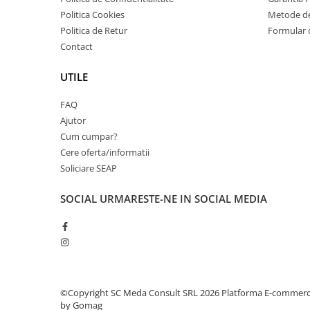
videoconferinta
Politica Cookies
Metode de
Politica de Retur
Formular 
Alte periferice
Contact
Accesorii PC
Retelistica
UTILE
Routere
FAQ
Switch-uri
Ajutor
Cum cumpar?
Access Point-uri
Cere oferta/informatii
Cabluri retea
Soliciare SEAP
Sisteme Mesh WiFi
SOCIAL
URMARESTE-NE IN SOCIAL MEDIA
Placi de retea
Conectori & mufe retea
Rack-uri & accesorii rack
Patch panel-uri
Injectoare PoE
©Copyright SC Meda Consult SRL 2026
Platforma E-commer
by Gomag
Modemuri