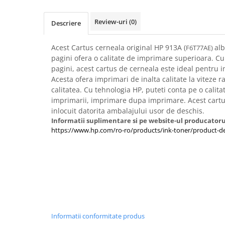
Imprimante 3D
Accesorii imprimante 3D
Review-uri
(0)
Descriere
Filament imprimanta 3D
Acest Cartus cerneala original HP 913A (
alb
F6T77AE)
Laptopuri
pagini ofera o calitate de imprimare superioara. Cu
Laptopuri / notebookuri
pagini, acest cartus de cerneala este ideal pentru
Acesta ofera imprimari de inalta calitate la viteze ra
Laptopuri gaming
calitatea. Cu tehnologia HP, puteti conta pe o calit
Ultrabookuri
imprimarii, imprimare dupa imprimare. Acest cartu
inlocuit datorita ambalajului usor de deschis.
Laptop-uri 2 in 1
Informatii suplimentare si pe website-ul producatoru
Accesorii laptop
https://www.hp.com/ro-ro/products/ink-toner/product-de
Mini PC AI
Piese si accesorii
Accesorii Printing
Ribbon
Desktop PC
PC Office
Informatii conformitate produs