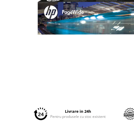
Plottere
Consumabile imprimanta
Tonere
Drum unit
Capete imprimare
Cartuse inkjet si cerneala
Hartie
Ribbon
Developer
Distribuie
Consumabile imprimanta
pe
compatibile
Facebook
Tonere compatibile
Cartuse compatibile
Livrare in 24h
Pentru produsele cu stoc existent
Drum unit compatibile
Printare 3D