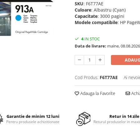
SKU
: F6T77AE
Culoare
: Albastru (Cyan)
Capacitate
: 3000 pagini
Modele compatibile
: HP PageW
4
IN STOC
Data de livrare:
maine, 08.08.2026
ADAUG
Cod Produs:
F6T77AE
Ai nevoi
Adauga la Favorite
Achi
Garantie de minim 12 luni
Retur in 14 zile
Pentru produsele achizitionate
Returul produselor in maxi