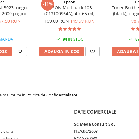
er
Epson
B
-11%
N-B023, negru
EPSON Multipack 103
Toner Brothe
l, 2000 pagini
(C13T00S64A), 4 x 65 ml,
(black), orig
Black/Cyan/Magenta/Yellow
97,50 RON
169,00 RON
149,99 RON
98,
(T00S6)
MANDA
94
IN STOC
8
COS
ADAUGA IN COS
ADAUGA I
la mai multe in
Politica de Confidentialitate
DATE COMERCIALE
SC Meda Consult SRL
 Livrare
J15/696/2003
Produselor
RO15730038