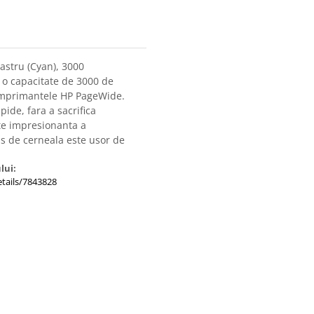
astru (Cyan), 3000
 o capacitate de 3000 de
 imprimantele HP PageWide.
pide, fara a sacrifica
ate impresionanta a
s de cerneala este usor de
lui:
tails/7843828