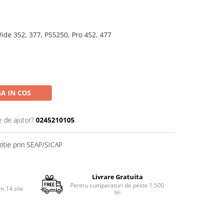
ide 352, 377, P55250, Pro 452, 477
A IN COS
e de ajutor?
0245210105
ziție prin SEAP/SICAP
Livrare Gratuita
Pentru cumparaturi de peste 1.500
m 14 zile
lei