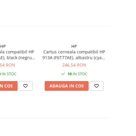
HP
HP
la compatibil HP
Cartus cerneala compatibil HP
Cartus cer
), black (negru)
913A (F6T77AE), albastru (cyan)
913A (F6
3.5K
3K
,54 RON
246,54 RON
2
0
IN STOC
10
IN STOC
N COS
ADAUGA IN COS
ADAUG