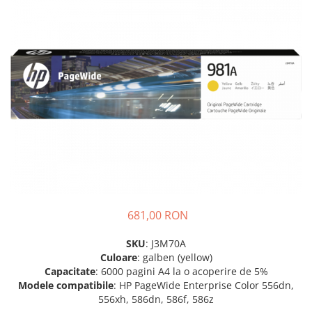
SSD-uri externe
Camere IP
Hard disk-uri externe
Accesorii retelistica
Card reader
PDU
Placi captura
Adaptoare PCI / PCIe
681,00 RON
SKU
: J3M70A
Culoare
: galben (yellow)
Capacitate
: 6000 pagini A4 la o acoperire de 5%
Modele compatibile
: HP PageWide Enterprise Color 556dn,
556xh, 586dn, 586f, 586z