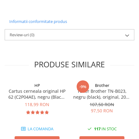
Informatii conformitate produs
Review-uri
(0)
PRODUSE SIMILARE
HP
Brother
-9%
Cartus cerneala original HP
Toner Brother TN-B023,
62 (C2P04AE), negru (Black),
negru (black), original, 2000
200 pagini
pagini
118,99 RON
107,50 RON
97,50 RON
LA COMANDA
117
IN STOC