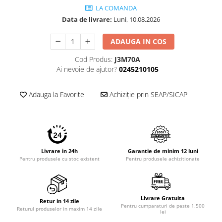
LA COMANDA
Data de livrare:
Luni, 10.08.2026
ADAUGA IN COS
Cod Produs:
J3M70A
Ai nevoie de ajutor?
0245210105
Adauga la Favorite
Achiziție prin SEAP/SICAP
Livrare in 24h
Garantie de minim 12 luni
Pentru produsele cu stoc existent
Pentru produsele achizitionate
Livrare Gratuita
Retur in 14 zile
Pentru cumparaturi de peste 1.500
Returul produselor in maxim 14 zile
lei