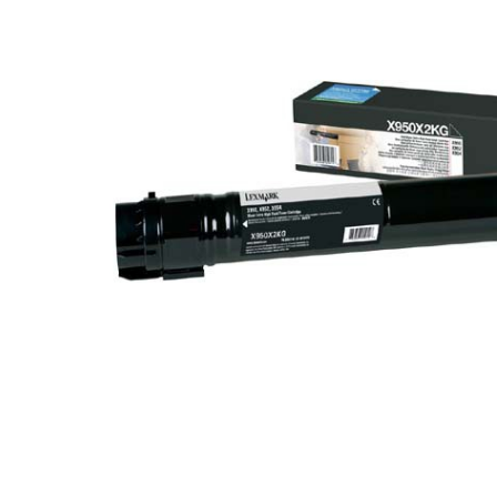
Plottere
Consumabile imprimanta
Tonere
Drum unit
Capete imprimare
Cartuse inkjet si cerneala
Hartie
Ribbon
Developer
Consumabile imprimanta
compatibile
Tonere compatibile
Cartuse compatibile
Drum unit compatibile
Distribuie
Printare 3D