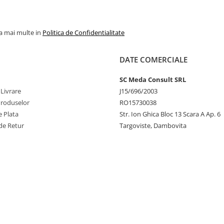
la mai multe in
Politica de Confidentialitate
DATE COMERCIALE
SC Meda Consult SRL
 Livrare
J15/696/2003
Produselor
RO15730038
 Plata
Str. Ion Ghica Bloc 13 Scara A Ap. 6
de Retur
Targoviste, Dambovita