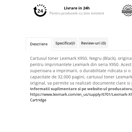
pe
Imprimante 3D
Facebook
Livrare in 24h
Accesorii imprimante 3D
Pentru produsele cu stoc existent
Filament imprimanta 3D
Laptopuri
Laptopuri / notebookuri
Specificații
Review-uri
(0)
Descriere
Laptopuri gaming
Ultrabookuri
Cartusul toner Lexmark X950, Negru (Black), original
pentru imprimantele Lexmark din seria X950. Acest c
Laptop-uri 2 in 1
superioara a imprimarii, o durabilitate ridicata si 
Accesorii laptop
capacitate de 32.000 pagini, cartusul toner Lexmark
original, va permite sa realizati documente clare si
Mini PC AI
Informatii suplimentare si pe website-ul producatoru
Piese si accesorii
https://www.lexmark.com/en_us/supply/6701/Lexmark-X9
Accesorii Printing
Cartridge
Ribbon
Desktop PC
PC Office