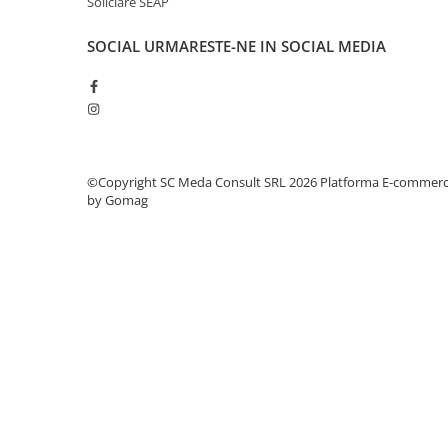
Soliciare SEAP
videoconferinta
SOCIAL
URMARESTE-NE IN SOCIAL MEDIA
Alte periferice
Accesorii PC
Retelistica
Routere
Switch-uri
©Copyright SC Meda Consult SRL 2026
Platforma E-commer
Access Point-uri
by Gomag
Cabluri retea
Sisteme Mesh WiFi
Placi de retea
Conectori & mufe retea
Rack-uri & accesorii rack
Patch panel-uri
Injectoare PoE
Modemuri