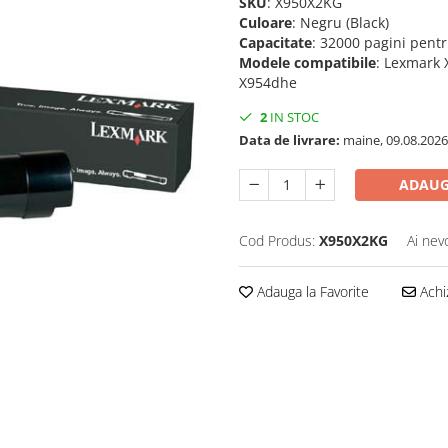
SKU
: X950X2KG
Culoare
: Negru (Black)
Capacitate
: 32000 pagini pentr
Modele compatibile
: Lexmark 
X954dhe
2
IN STOC
Data de livrare:
maine, 09.08.2026
ADAUG
Cod Produs:
X950X2KG
Ai nev
Adauga la Favorite
Achi