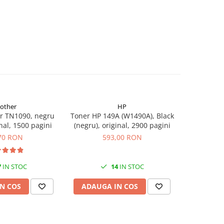
rother
HP
r TN1090, negru
Toner HP 149A (W1490A), Black
Flacon c
inal, 1500 pagini
(negru), original, 2900 pagini
(T00S14
70 RON
593,00 RON
7
IN STOC
14
IN STOC
N COS
ADAUGA IN COS
ADAUG