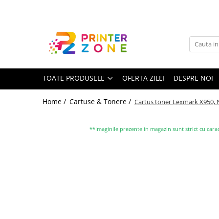
Toate Produsele
Imprimante
Imprimante laser
TOATE PRODUSELE
OFERTA ZILEI
DESPRE NOI
Imprimante cu jet
Multifunctionale laser
Home /
Cartuse & Tonere /
Cartus toner Lexmark X950, Ne
Multifunctionale cu jet
Imprimante etichete
**Imaginile prezente in magazin sunt strict cu carac
Imprimante termice
Scanere
Imprimante matriciale
Accesorii imprimante
Accesorii multifunctionale
Piese schimb