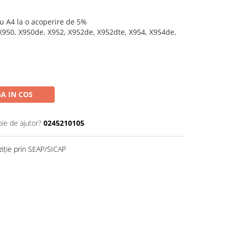
u A4 la o acoperire de 5%
X950, X950de, X952, X952de, X952dte, X954, X954de,
A IN COS
oie de ajutor?
0245210105
ziție prin SEAP/SICAP