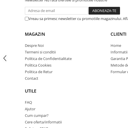
Newsletter
Nu rata ofertele si promotiile noastre
Carcase
Coolere CPU
Vreau sa primesc newsletter cu promotiile magazinului. Af
Ventilatoare
Pasta termica
MAGAZIN
CLIENTI
Placi video profesionale
Despre Noi
Home
SSD-uri externe
Termeni si conditii
Informatii
Hard disk-uri externe
Politica de Confidentialitate
Garantia 
Politica Cookies
Metode de
Card reader
Politica de Retur
Formular 
Placi captura
Contact
Adaptoare PCI / PCIe
UTILE
Periferice PC
Mouse
FAQ
Ajutor
Tastaturi
Cum cumpar?
Kit mouse si tastatura
Cere oferta/informatii
Web-cam-uri si sisteme