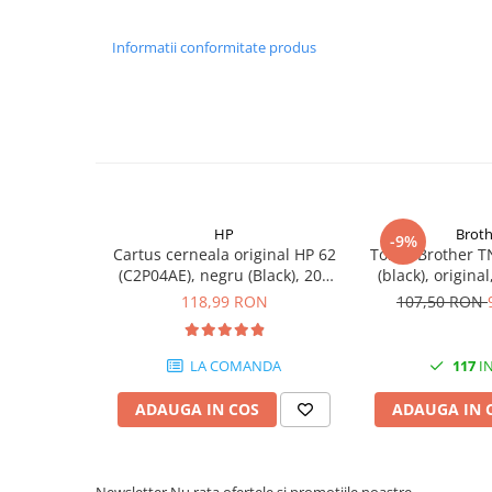
PC Gaming
Workstation
Informatii conformitate produs
All-in-One PC
Mini PC
Monitoare
Monitoare LED
Accesorii monitoare
HP
Broth
-9%
Componente
Cartus cerneala original HP 62
Toner Brother T
Placi video
(C2P04AE), negru (Black), 200
(black), origina
pagini
118,99 RON
107,50 RON
Procesoare
Placi de baza
LA COMANDA
117
IN
Memorii RAM
SSD-uri interne
ADAUGA IN COS
ADAUGA IN 
Hard disk-uri interne
Surse