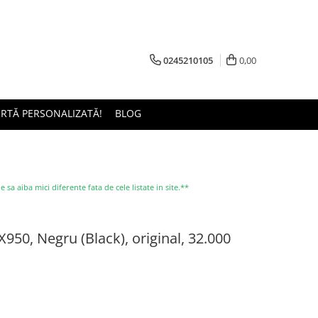
0245210105
0,00
ERTĂ PERSONALIZATĂ!
BLOG
a aiba mici diferente fata de cele listate in site.**
950, Negru (Black), original, 32.000