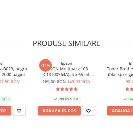
PRODUSE SIMILARE
er
Epson
B
-11%
N-B023, negru
EPSON Multipack 103
Toner Brothe
l, 2000 pagini
(C13T00S64A), 4 x 65 ml,
(black), orig
Black/Cyan/Magenta/Yellow
97,50 RON
169,00 RON
149,99 RON
98,
(T00S6)
 STOC
91
IN STOC
8
COS
ADAUGA IN COS
ADAUGA I