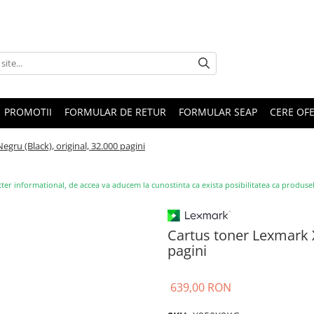
PROMOTII
FORMULAR DE RETUR
FORMULAR SEAP
CERE OF
gru (Black), original, 32.000 pagini
ter informational, de accea va aducem la cunostinta ca exista posibilitatea ca produsele s
Cartus toner Lexmark X
pagini
639,00 RON