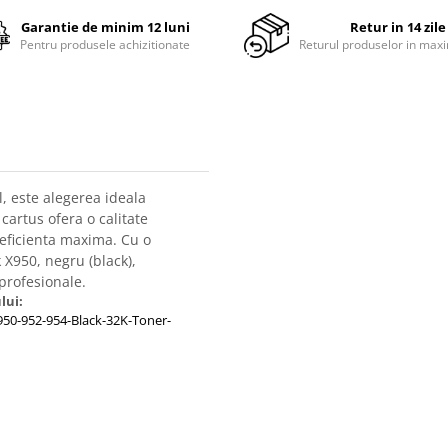
Garantie de minim 12 luni
Retur in 14 zile
Pentru produsele achizitionate
Returul produselor in maxi
, este alegerea ideala
artus ofera o calitate
o eficienta maxima. Cu o
 X950, negru (black),
 profesionale.
lui:
50-952-954-Black-32K-Toner-