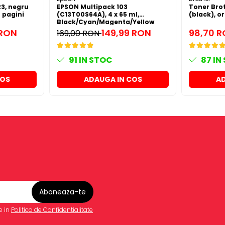
3, negru
EPSON Multipack 103
Toner Bro
0 pagini
(C13T00S64A), 4 x 65 ml,
(black), or
Black/Cyan/Magenta/Yellow
(T00S6)
 RON
149,99 RON
98,70 
169,00 RON
91
IN STOC
87
IN
COS
ADAUGA IN COS
AD
e in
Politica de Confidentialitate