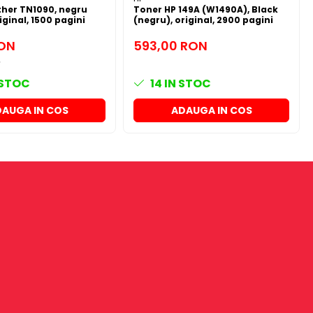
ther TN1090, negru
Toner HP 149A (W1490A), Black
iginal, 1500 pagini
(negru), original, 2900 pagini
RON
593,00 RON
 STOC
14
IN STOC
AUGA IN COS
ADAUGA IN COS