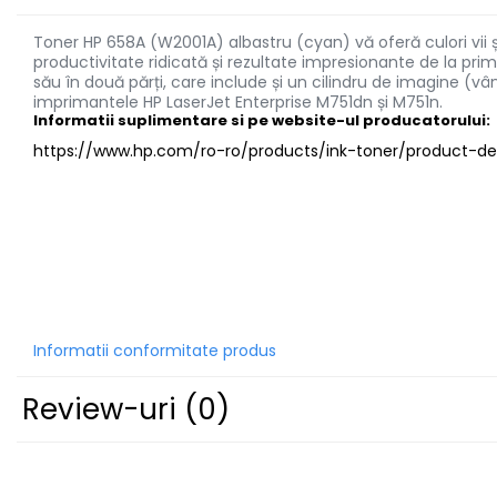
Imprimante 3D
Toner HP 658A (W2001A) albastru (cyan) vă oferă culori vii și
Accesorii imprimante 3D
productivitate ridicată și rezultate impresionante de la prim
său în două părți, care include și un cilindru de imagine (
Filament imprimanta 3D
imprimantele HP LaserJet Enterprise M751dn și M751n.
Laptopuri
Informatii suplimentare si pe website-ul producatorului:
Laptopuri / notebookuri
https://www.hp.com/ro-ro/products/ink-toner/product-det
Laptopuri gaming
Ultrabookuri
Laptop-uri 2 in 1
Accesorii laptop
Mini PC AI
Piese si accesorii
Informatii conformitate produs
Accesorii Printing
Review-uri
(0)
Ribbon
Desktop PC
PC Office