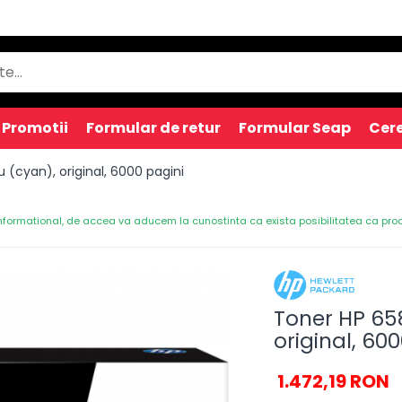
Promotii
Formular de retur
Formular Seap
Cere
 (cyan), original, 6000 pagini
nformational, de accea va aducem la cunostinta ca exista posibilitatea ca produs
Toner HP 65
original, 60
1.472,19 RON