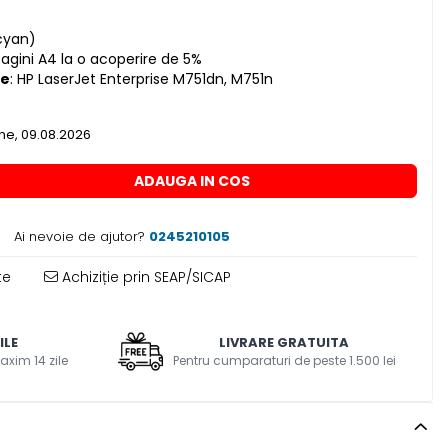
(cyan)
pagini A4 la o acoperire de 5%
le
: HP LaserJet Enterprise M751dn, M751n
e, 09.08.2026
ADAUGA IN COS
Ai nevoie de ajutor?
0245210105
te
Achiziție prin SEAP/SICAP
ILE
LIVRARE GRATUITA
axim 14 zile
Pentru cumparaturi de peste 1.500 lei