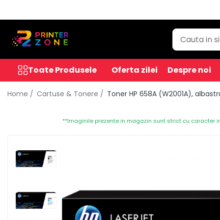
Toate Produsele
Imprimante
Imprimante laser
Toate Produsele
Oferta zilei
Despre noi
Imprimante cu jet
Home /
Cartuse & Tonere /
Toner HP 658A (W2001A), albastru
Multifunctionale laser
Multifunctionale cu jet
**Imaginile prezente in magazin sunt strict cu caracter i
Imprimante etichete
Imprimante termice
Scanere
Imprimante matriciale
Accesorii imprimante
Accesorii multifunctionale
Piese schimb