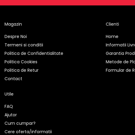
Antene & amplificatoare semnal
Camere IP
Magazin
Clienti
Accesorii retelistica
Despre Noi
Home
PDU
Termeni si conditii
Informatii Liv
UPS & Stabilizatoare
Politica de Confidentialitate
Garantia Prod
UPS-uri
Politica Cookies
Metode de Pl
Baterii UPS
Politica de Retur
Formular de R
Accesorii UPS
Contact
Servere, Storage & NAS
Servere NAS
Utile
Servere
FAQ
SSD enterprise
Ajutor
HDD enterprise
Cum cumpar?
DAS (Direct Attached Storage)
Cere oferta/informatii