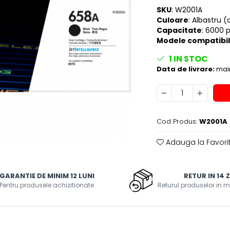
SKU
: W2001A
Culoare
: Albastru 
Capacitate
: 6000 
Modele compatibi
1
IN STOC
Data de livrare:
main
Cod Produs:
W2001A
Adauga la Favori
GARANTIE DE MINIM 12 LUNI
RETUR IN 14 Z
Pentru produsele achizitionate
Returul produselor in m