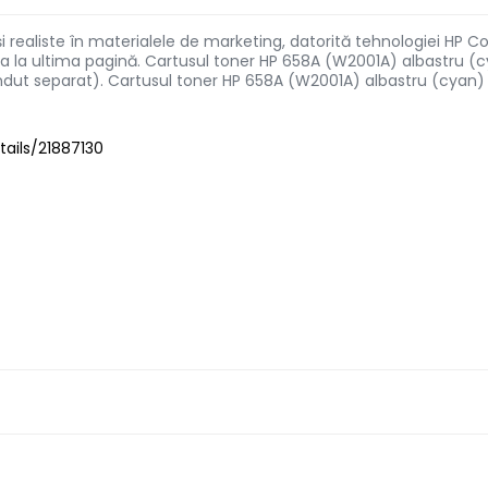
 realiste în materialele de marketing, datorită tehnologiei HP Co
a la ultima pagină. Cartusul toner HP 658A (W2001A) albastru (cya
vândut separat). Cartusul toner HP 658A (W2001A) albastru (cyan)
ails/21887130