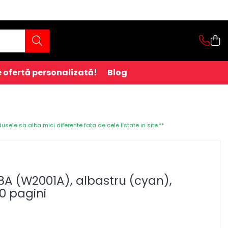
 ofertă personalizată!
Blog
ele sa aiba mici diferente fata de cele listate in site.**
8A (W2001A), albastru (cyan),
00 pagini