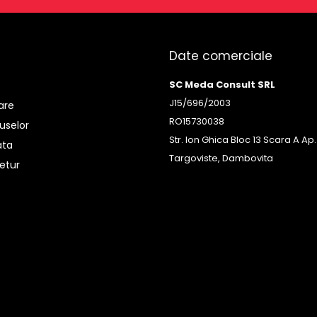
Date comerciale
SC Meda Consult SRL
J15/696/2003
rare
RO15730038
uselor
Str. Ion Ghica Bloc 13 Scara A Ap.
ata
Targoviste, Dambovita
etur