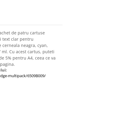
achet de patru cartuse
si text clar pentru
ne cerneala neagra, cyan,
 ml. Cu acest cartus, puteti
de 5% pentru A4, ceea ce va
 pagina.
lui:
tridge-multipack/6509B009/