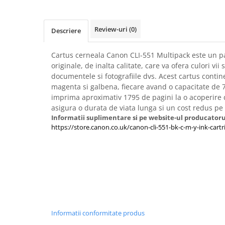
Imprimante 3D
Accesorii imprimante 3D
Review-uri
(0)
Descriere
Filament imprimanta 3D
Laptopuri
Cartus cerneala Canon CLI-551 Multipack este un p
originale, de inalta calitate, care va ofera culori vii 
Laptopuri / notebookuri
documentele si fotografiile dvs. Acest cartus conti
Laptopuri gaming
magenta si galbena, fiecare avand o capacitate de 7
Ultrabookuri
imprima aproximativ 1795 de pagini la o acoperire 
asigura o durata de viata lunga si un cost redus pe
Laptop-uri 2 in 1
Informatii suplimentare si pe website-ul producatoru
https://store.canon.co.uk/canon-cli-551-bk-c-m-y-ink-car
Accesorii laptop
Mini PC AI
Piese si accesorii
Accesorii Printing
Ribbon
Desktop PC
Informatii conformitate produs
PC Office