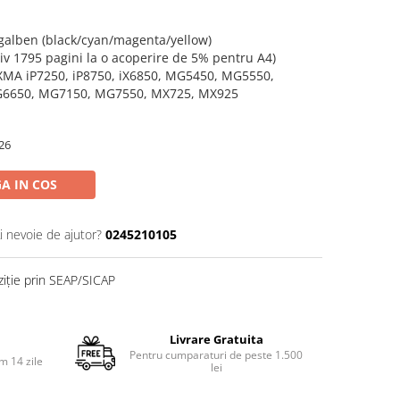
galben (black/cyan/magenta/yellow)
tiv 1795 pagini la o acoperire de 5% pentru A4)
XMA iP7250, iP8750, iX6850, MG5450, MG5550,
6650, MG7150, MG7550, MX725, MX925
26
A IN COS
i nevoie de ajutor?
0245210105
ziție prin SEAP/SICAP
Livrare Gratuita
Pentru cumparaturi de peste 1.500
m 14 zile
lei