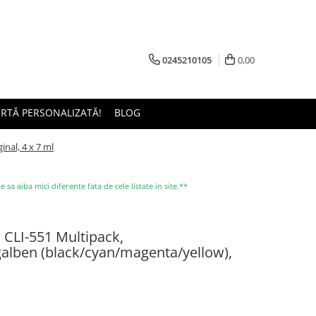
0245210105
0,00
ERTĂ PERSONALIZATĂ!
BLOG
nal, 4 x 7 ml
a aiba mici diferente fata de cele listate in site.**
 CLI-551 Multipack,
alben (black/cyan/magenta/yellow),