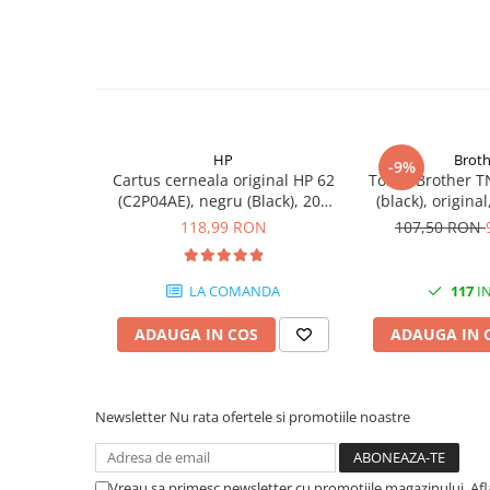
PC Gaming
Workstation
All-in-One PC
Mini PC
Monitoare
HP
Broth
-9%
Monitoare LED
Cartus cerneala original HP 62
Toner Brother T
(C2P04AE), negru (Black), 200
(black), origina
Accesorii monitoare
pagini
118,99 RON
107,50 RON
Componente
Placi video
LA COMANDA
117
IN
Procesoare
ADAUGA IN COS
ADAUGA IN 
Placi de baza
Memorii RAM
SSD-uri interne
Newsletter
Nu rata ofertele si promotiile noastre
Hard disk-uri interne
Surse
Vreau sa primesc newsletter cu promotiile magazinului. Af