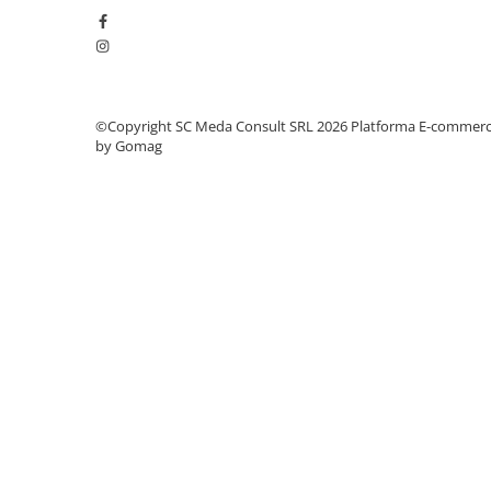
videoconferinta
Alte periferice
Accesorii PC
Retelistica
©Copyright SC Meda Consult SRL 2026
Platforma E-commer
by Gomag
Routere
Switch-uri
Access Point-uri
Cabluri retea
Sisteme Mesh WiFi
Placi de retea
Conectori & mufe retea
Rack-uri & accesorii rack
Patch panel-uri
Injectoare PoE
Modemuri