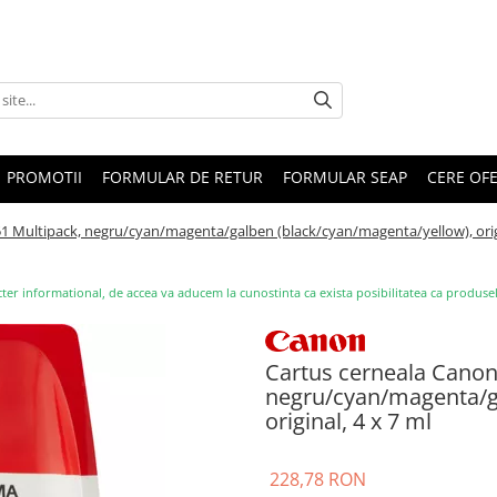
PROMOTII
FORMULAR DE RETUR
FORMULAR SEAP
CERE OF
1 Multipack, negru/cyan/magenta/galben (black/cyan/magenta/yellow), origi
ter informational, de accea va aducem la cunostinta ca exista posibilitatea ca produsele s
Cartus cerneala Canon
negru/cyan/magenta/g
original, 4 x 7 ml
228,78 RON