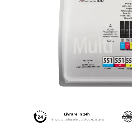
Plottere
Consumabile imprimanta
Tonere
Drum unit
Capete imprimare
Cartuse inkjet si cerneala
Hartie
Ribbon
Developer
Consumabile imprimanta
Distribuie
compatibile
pe
Tonere compatibile
Facebook
Cartuse compatibile
Livrare in 24h
Drum unit compatibile
Pentru produsele cu stoc existent
Printare 3D