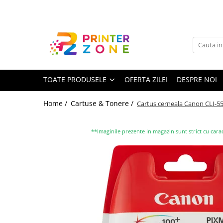
Toate Produsele
Imprimante
Imprimante laser
TOATE PRODUSELE
OFERTA ZILEI
DESPRE NOI
Imprimante cu jet
Multifunctionale laser
Home /
Cartuse & Tonere /
Cartus cerneala Canon CLI-55
Multifunctionale cu jet
Imprimante etichete
**Imaginile prezente in magazin sunt strict cu carac
Imprimante termice
Scanere
Imprimante matriciale
Accesorii imprimante
Accesorii multifunctionale
Piese schimb