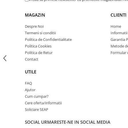
Carcase
Coolere CPU
MAGAZIN
CLIENTI
Ventilatoare
Despre Noi
Home
Pasta termica
Termeni si conditii
Informatii
Politica de Confidentialitate
Garantia 
Placi video profesionale
Politica Cookies
Metode de
SSD-uri externe
Politica de Retur
Formular 
Hard disk-uri externe
Contact
Card reader
UTILE
Placi captura
FAQ
Adaptoare PCI / PCIe
Ajutor
Periferice PC
Cum cumpar?
Mouse
Cere oferta/informatii
Tastaturi
Soliciare SEAP
Kit mouse si tastatura
SOCIAL
URMARESTE-NE IN SOCIAL MEDIA
Web-cam-uri si sisteme