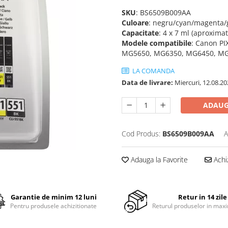
SKU
: BS6509B009AA
Culoare
: negru/cyan/magenta/
Capacitate
: 4 x 7 ml (aproxima
Modele compatibile
: Canon PI
MG5650, MG6350, MG6450, MG
LA COMANDA
Data de livrare:
Miercuri, 12.08.20
ADAUG
Cod Produs:
BS6509B009AA
A
Adauga la Favorite
Achi
Garantie de minim 12 luni
Retur in 14 zile
Pentru produsele achizitionate
Returul produselor in maxi