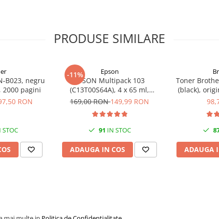
PRODUSE SIMILARE
er
Epson
B
-11%
N-B023, negru
EPSON Multipack 103
Toner Brothe
l, 2000 pagini
(C13T00S64A), 4 x 65 ml,
(black), orig
Black/Cyan/Magenta/Yellow
97,50 RON
169,00 RON
149,99 RON
98,
(T00S6)
 STOC
91
IN STOC
8
COS
ADAUGA IN COS
ADAUGA I
la mai multe in
Politica de Confidentialitate