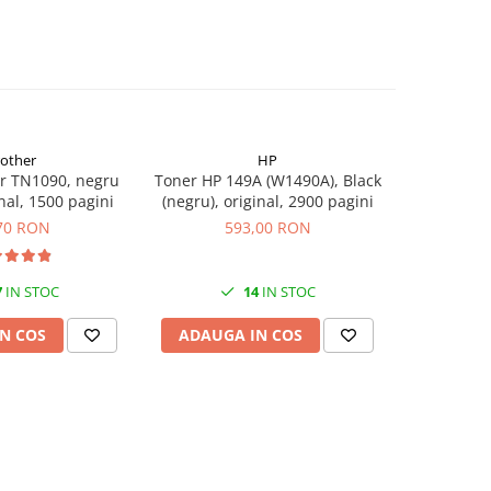
rother
HP
r TN1090, negru
Toner HP 149A (W1490A), Black
Flacon c
inal, 1500 pagini
(negru), original, 2900 pagini
(T00S14
70 RON
593,00 RON
7
IN STOC
14
IN STOC
N COS
ADAUGA IN COS
ADAUG