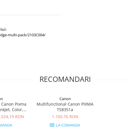
lui:
ridge-multi-pack/2103C004/
RECOMANDARI
on
Canon
a Canon Pixma
Multifunctional Canon PIXMA
nkJet, Color,
TS8351a
etea, Wi-Fi
.524,19 RON
1.100,76 RON
MANDA
LA COMANDA