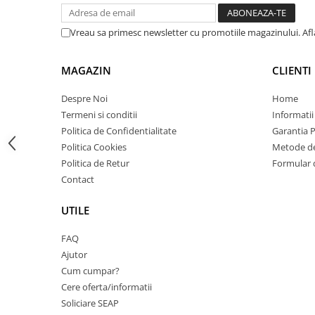
Carcase
Vreau sa primesc newsletter cu promotiile magazinului. Af
Coolere CPU
Ventilatoare
MAGAZIN
CLIENTI
Pasta termica
Placi video profesionale
Despre Noi
Home
Termeni si conditii
Informatii
SSD-uri externe
Politica de Confidentialitate
Garantia 
Hard disk-uri externe
Politica Cookies
Metode de
Politica de Retur
Formular 
Card reader
Contact
Placi captura
Adaptoare PCI / PCIe
UTILE
Periferice PC
FAQ
Mouse
Ajutor
Tastaturi
Cum cumpar?
Cere oferta/informatii
Kit mouse si tastatura
Soliciare SEAP
Web-cam-uri si sisteme