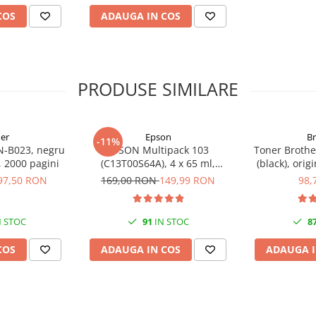
COS
ADAUGA IN COS
PRODUSE SIMILARE
er
Epson
B
-11%
N-B023, negru
EPSON Multipack 103
Toner Brothe
l, 2000 pagini
(C13T00S64A), 4 x 65 ml,
(black), orig
Black/Cyan/Magenta/Yellow
97,50 RON
169,00 RON
149,99 RON
98,
(T00S6)
 STOC
91
IN STOC
8
COS
ADAUGA IN COS
ADAUGA I