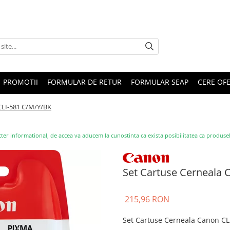
PROMOTII
FORMULAR DE RETUR
FORMULAR SEAP
CERE OF
CLI-581 C/M/Y/BK
ter informational, de accea va aducem la cunostinta ca exista posibilitatea ca produsele s
Set Cartuse Cerneala 
215,96 RON
Set Cartuse Cerneala Canon CL