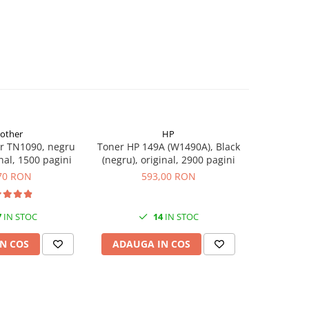
rother
HP
r TN1090, negru
Toner HP 149A (W1490A), Black
Flacon c
inal, 1500 pagini
(negru), original, 2900 pagini
(T00S14
70 RON
593,00 RON
7
IN STOC
14
IN STOC
N COS
ADAUGA IN COS
ADAUG