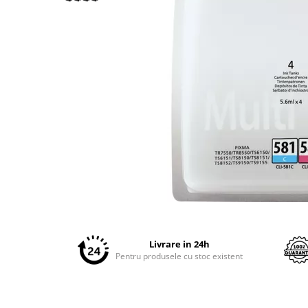
Plottere
Consumabile imprimanta
Tonere
Drum unit
Capete imprimare
Cartuse inkjet si cerneala
Hartie
Ribbon
Developer
Consumabile imprimanta
Distribuie
compatibile
pe
Tonere compatibile
Facebook
Livrare in 24h
Cartuse compatibile
Pentru produsele cu stoc existent
Drum unit compatibile
Printare 3D