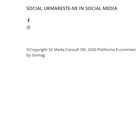
videoconferinta
SOCIAL
URMARESTE-NE IN SOCIAL MEDIA
Alte periferice
Accesorii PC
Retelistica
Routere
©Copyright SC Meda Consult SRL 2026
Platforma E-commer
Switch-uri
by Gomag
Access Point-uri
Cabluri retea
Sisteme Mesh WiFi
Placi de retea
Conectori & mufe retea
Rack-uri & accesorii rack
Patch panel-uri
Injectoare PoE
Modemuri