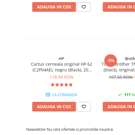
PC Gaming
ADAUGA IN COS
ADAUGA IN 
Workstation
All-in-One PC
Mini PC
Monitoare
Monitoare LED
Accesorii monitoare
HP
Broth
-9%
Cartus cerneala original HP 62
Toner Brother T
Componente
(C2P04AE), negru (Black), 200
(black), origina
Placi video
pagini
118,99 RON
107,50 RON
Procesoare
Placi de baza
LA COMANDA
117
IN
Memorii RAM
ADAUGA IN COS
ADAUGA IN 
SSD-uri interne
Hard disk-uri interne
Newsletter
Nu rata ofertele si promotiile noastre
Surse