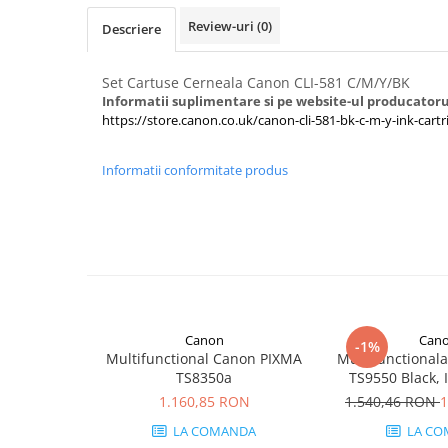
Imprimante 3D
Review-uri
(0)
Descriere
Accesorii imprimante 3D
Filament imprimanta 3D
Set Cartuse Cerneala Canon CLI-581 C/M/Y/BK
Informatii suplimentare si pe website-ul producatoru
Laptopuri
https://store.canon.co.uk/canon-cli-581-bk-c-m-y-ink-cart
Laptopuri / notebookuri
Laptopuri gaming
Informatii conformitate produs
Ultrabookuri
Laptop-uri 2 in 1
Accesorii laptop
Mini PC AI
Piese si accesorii
Accesorii Printing
Canon
Can
-1%
Multifunctional Canon PIXMA
Multifunctional
Ribbon
TS8350a
TS9550 Black, I
Format A3, R
Desktop PC
1.160,85 RON
1.540,46 RON
1
PC Office
LA COMANDA
LA CO