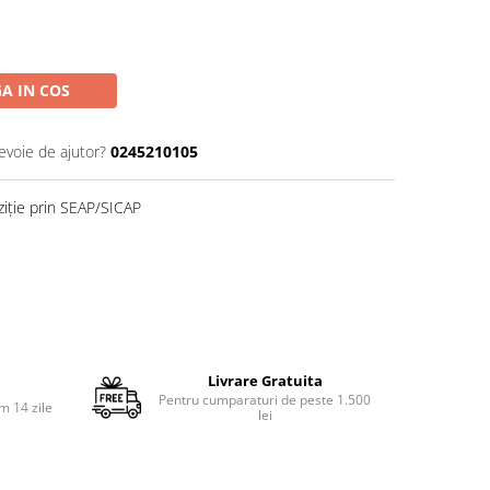
A IN COS
evoie de ajutor?
0245210105
ziție prin SEAP/SICAP
Livrare Gratuita
Pentru cumparaturi de peste 1.500
m 14 zile
lei