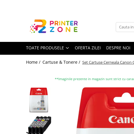
Toate Produsele
Imprimante
Imprimante laser
TOATE PRODUSELE
OFERTA ZILEI
DESPRE NOI
Imprimante cu jet
Multifunctionale laser
Home /
Cartuse & Tonere /
Set Cartuse Cerneala Canon 
Multifunctionale cu jet
Imprimante etichete
**Imaginile prezente in magazin sunt strict cu carac
Imprimante termice
Scanere
Imprimante matriciale
Accesorii imprimante
Accesorii multifunctionale
Piese schimb