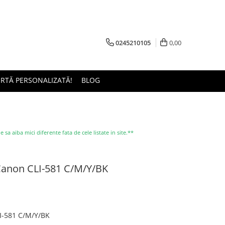
0245210105
0,00
ERTĂ PERSONALIZATĂ!
BLOG
a aiba mici diferente fata de cele listate in site.**
Canon CLI-581 C/M/Y/BK
I-581 C/M/Y/BK