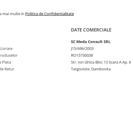
la mai multe in
Politica de Confidentialitate
DATE COMERCIALE
SC Meda Consult SRL
 Livrare
J15/696/2003
Produselor
RO15730038
 Plata
Str. Ion Ghica Bloc 13 Scara A Ap. 6
de Retur
Targoviste, Dambovita