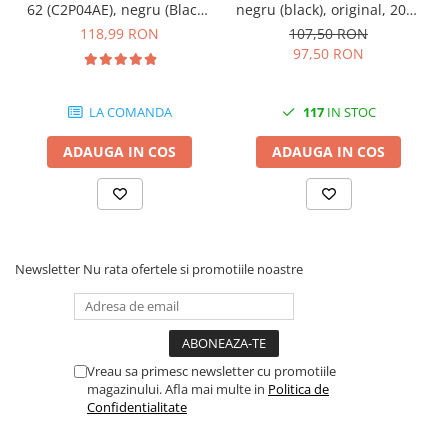
62 (C2P04AE), negru (Black),
negru (black), original, 2000
200 pagini
pagini
118,99 RON
107,50 RON
97,50 RON
LA COMANDA
117
IN STOC
ADAUGA IN COS
ADAUGA IN COS
Newsletter
Nu rata ofertele si promotiile noastre
Vreau sa primesc newsletter cu promotiile
magazinului. Afla mai multe in
Politica de
Confidentialitate