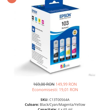
SSD-uri externe
Camere IP
Hard disk-uri externe
Accesorii retelistica
Card reader
PDU
Placi captura
Adaptoare PCI / PCIe
169,00 RON
149,99 RON
Economisesti:
19,01
RON
SKU:
C13T00S64A
Culoare:
Black/Cyan/Magenta/Yellow
Capacitate:
4 x 65 ml