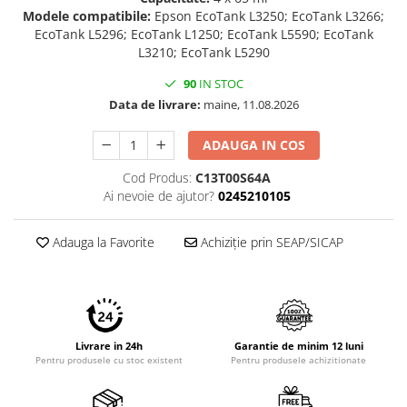
Modele compatibile:
Epson EcoTank L3250; EcoTank L3266;
EcoTank L5296; EcoTank L1250; EcoTank L5590; EcoTank
L3210; EcoTank L5290
90
IN STOC
Data de livrare:
maine, 11.08.2026
ADAUGA IN COS
Cod Produs:
C13T00S64A
Ai nevoie de ajutor?
0245210105
Adauga la Favorite
Achiziție prin SEAP/SICAP
Livrare in 24h
Garantie de minim 12 luni
Pentru produsele cu stoc existent
Pentru produsele achizitionate