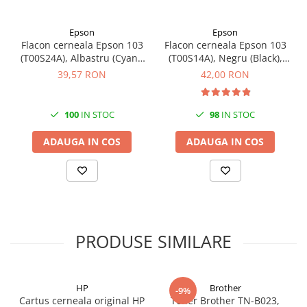
Epson
Epson
Flacon cerneala Epson 103
Flacon cerneala Epson 103
(T00S24A), Albastru (Cyan),
(T00S14A), Negru (Black),
original
original
39,57 RON
42,00 RON
100
IN STOC
98
IN STOC
ADAUGA IN COS
ADAUGA IN COS
PRODUSE SIMILARE
HP
Brother
-9%
Cartus cerneala original HP
Toner Brother TN-B023,