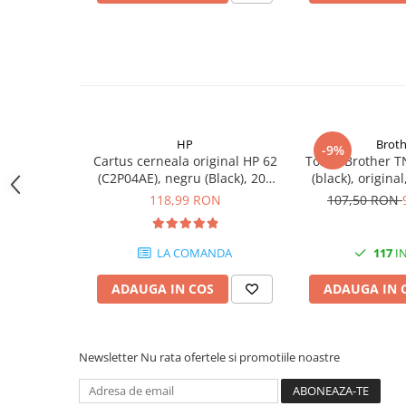
Carcase
Coolere CPU
Ventilatoare
Pasta termica
Placi video profesionale
HP
Broth
-9%
SSD-uri externe
Cartus cerneala original HP 62
Toner Brother T
(C2P04AE), negru (Black), 200
(black), origina
Hard disk-uri externe
pagini
118,99 RON
107,50 RON
Card reader
Placi captura
LA COMANDA
117
IN
Adaptoare PCI / PCIe
ADAUGA IN COS
ADAUGA IN 
Periferice PC
Mouse
Tastaturi
Newsletter
Nu rata ofertele si promotiile noastre
Kit mouse si tastatura
Web-cam-uri si sisteme