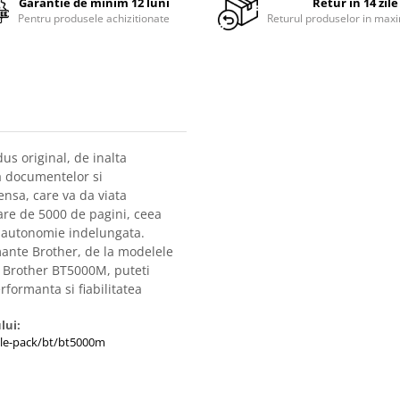
Garantie de minim 12 luni
Retur in 14 zile
Pentru produsele achizitionate
Returul produselor in maxi
s original, de inalta
 a documentelor si
ensa, care va da viata
mare de 5000 de pagini, ceea
o autonomie indelungata.
mante Brother, de la modelele
a Brother BT5000M, puteti
rformanta si fiabilitatea
lui:
ngle-pack/bt/bt5000m