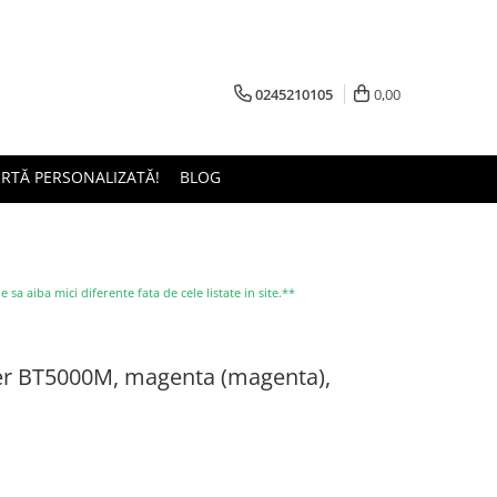
0245210105
0,00
ERTĂ PERSONALIZATĂ!
BLOG
a aiba mici diferente fata de cele listate in site.**
er BT5000M, magenta (magenta),