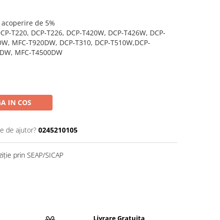
o acoperire de 5%
 DCP-T220, DCP-T226, DCP-T420W, DCP-T426W, DCP-
DW, MFC-T920DW, DCP-T310, DCP-T510W,DCP-
0DW, MFC-T4500DW
A IN COS
ie de ajutor?
0245210105
ziție prin SEAP/SICAP
Livrare Gratuita