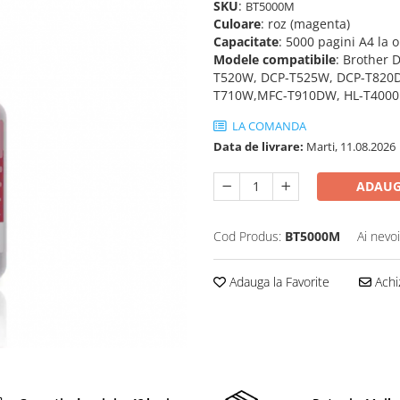
SKU
:
BT5000M
Culoare
: roz (magenta)
Capacitate
: 5000 pagini A4 la 
Modele compatibile
: Brother
T520W, DCP-T525W, DCP-T820
T710W,MFC-T910DW, HL-T400
LA COMANDA
Data de livrare:
Marti, 11.08.2026
ADAUG
Cod Produs:
BT5000M
Ai nevo
Adauga la Favorite
Achi