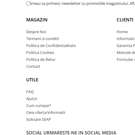
Vreau sa primesc newsletter cu promotiile magazinului. Af
videoconferinta
Alte periferice
MAGAZIN
CLIENTI
Accesorii PC
Despre Noi
Home
Retelistica
Termeni si conditii
Informatii
Routere
Politica de Confidentialitate
Garantia 
Switch-uri
Politica Cookies
Metode de
Politica de Retur
Formular 
Access Point-uri
Contact
Cabluri retea
Sisteme Mesh WiFi
UTILE
Placi de retea
FAQ
Conectori & mufe retea
Ajutor
Cum cumpar?
Rack-uri & accesorii rack
Cere oferta/informatii
Patch panel-uri
Soliciare SEAP
Injectoare PoE
SOCIAL
URMARESTE-NE IN SOCIAL MEDIA
Modemuri