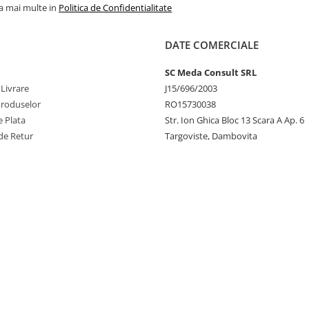
la mai multe in
Politica de Confidentialitate
DATE COMERCIALE
SC Meda Consult SRL
 Livrare
J15/696/2003
Produselor
RO15730038
 Plata
Str. Ion Ghica Bloc 13 Scara A Ap. 6
de Retur
Targoviste, Dambovita