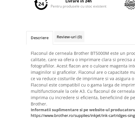
Livrare in 24h
Imprimante 3D
Pentru produsele cu stoc existent
Accesorii imprimante 3D
Filament imprimanta 3D
Laptopuri
Review-uri
(0)
Descriere
Laptopuri / notebookuri
Laptopuri gaming
Flaconul de cerneala Brother BT5000M este un produ
Ultrabookuri
calitate, care va ofera o imprimare clara si precisa
fotografiilor. Acest flacon are o culoare magenta int
Laptop-uri 2 in 1
imaginilor si graficelor. Flaconul are o capacitate 
Accesorii laptop
ce va reduce costurile de imprimare si va asigura 
Flaconul este compatibil cu o gama larga de impri
Mini PC AI
multifunctionale la cele A3. Cu flaconul de cerneal
Piese si accesorii
imprima cu incredere si eficienta, beneficiind de pe
Accesorii Printing
Brother.
Informatii suplimentare si pe website-ul producatoru
Ribbon
https://www.brother.ro/supplies/inkjet/ink-cartridges-si
Desktop PC
PC Office