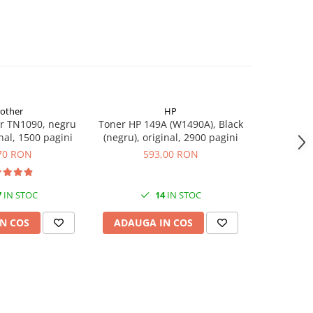
rother
HP
r TN1090, negru
Toner HP 149A (W1490A), Black
Flacon c
inal, 1500 pagini
(negru), original, 2900 pagini
(T00S14
70 RON
593,00 RON
7
IN STOC
14
IN STOC
N COS
ADAUGA IN COS
ADAUG