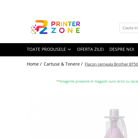
Toate Produsele
Imprimante
Imprimante laser
TOATE PRODUSELE
OFERTA ZILEI
DESPRE NOI
Imprimante cu jet
Multifunctionale laser
Home /
Cartuse & Tonere /
Flacon cerneala Brother BT50
Multifunctionale cu jet
Imprimante etichete
**Imaginile prezente in magazin sunt strict cu carac
Imprimante termice
Scanere
Imprimante matriciale
Accesorii imprimante
Accesorii multifunctionale
Piese schimb