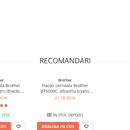
RECOMANDARI
er
Brother
ala Brother
Flacon cerneala Brother
ru (black),
BT5000C, albastru (cyan),
agini, 108 ml
original, 5000 pagini, 48.8 ml
 RON
27,78 RON
 STOC
ÎN STOC DEPOZIT
COS
ADAUGA IN COS