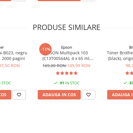
PRODUSE SIMILARE
er
Epson
B
-11%
N-B023, negru
EPSON Multipack 103
Toner Brothe
l, 2000 pagini
(C13T00S64A), 4 x 65 ml,
(black), orig
Black/Cyan/Magenta/Yellow
97,50 RON
169,00 RON
149,99 RON
98,
(T00S6)
 STOC
91
IN STOC
8
COS
ADAUGA IN COS
ADAUGA I