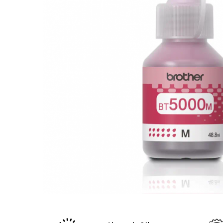
Plottere
Consumabile imprimanta
Tonere
Drum unit
Capete imprimare
Cartuse inkjet si cerneala
Hartie
Ribbon
Developer
Consumabile imprimanta
compatibile
Tonere compatibile
Cartuse compatibile
Drum unit compatibile
Distribuie
pe
Printare 3D
Facebook