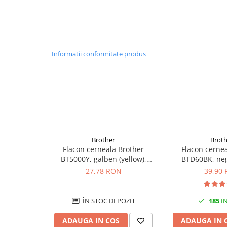
PC Gaming
Workstation
All-in-One PC
Mini PC
Informatii conformitate produs
Monitoare
Monitoare LED
Accesorii monitoare
Componente
Placi video
Brother
Broth
Procesoare
Flacon cerneala Brother
Flacon cerne
Placi de baza
BT5000Y, galben (yellow),
BTD60BK, neg
original, 5000 pagini, 70 ml
original, 6500 p
27,78 RON
39,90
Memorii RAM
SSD-uri interne
ÎN STOC DEPOZIT
185
IN
Hard disk-uri interne
Surse
ADAUGA IN COS
ADAUGA IN 