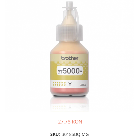
Plottere
Consumabile imprimanta
Tonere
Drum unit
Capete imprimare
Cartuse inkjet si cerneala
Hartie
Ribbon
Developer
Consumabile imprimanta
compatibile
Tonere compatibile
Cartuse compatibile
27,78 RON
Drum unit compatibile
SKU
: B018SBQIMG
Printare 3D