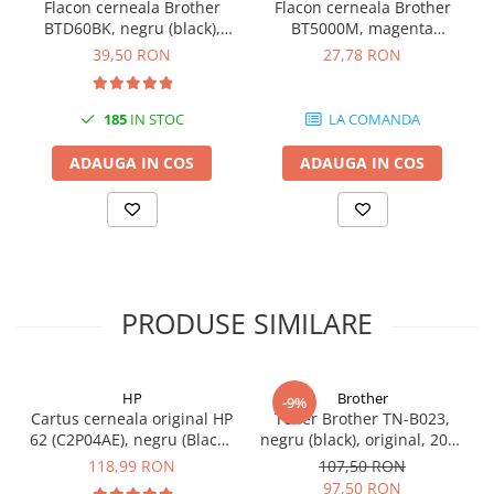
Flacon cerneala Brother
Flacon cerneala Brother
videoconferinta
BTD60BK, negru (black),
BT5000M, magenta
original, 6500 pagini, 108
(magenta), original, 5000
Alte periferice
39,50 RON
27,78 RON
ml
pagini
Accesorii PC
185
IN STOC
LA COMANDA
Retelistica
Routere
ADAUGA IN COS
ADAUGA IN COS
Switch-uri
Access Point-uri
Cabluri retea
Sisteme Mesh WiFi
PRODUSE SIMILARE
Placi de retea
Conectori & mufe retea
Rack-uri & accesorii rack
HP
Brother
-9%
Cartus cerneala original HP
Toner Brother TN-B023,
Patch panel-uri
62 (C2P04AE), negru (Black),
negru (black), original, 2000
Injectoare PoE
200 pagini
pagini
118,99 RON
107,50 RON
97,50 RON
Modemuri