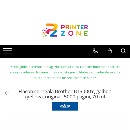
Toate Produsele
Imprimante
Imprimante laser
Imprimante cu jet
Multifunctionale laser
Multifunctionale cu jet
**Imaginile prezente in magazin sunt strict cu caracter informational, de
accea va aducem la cunostinta ca exista posibilitatea ca produsele sa aiba
Imprimante etichete
mici diferente fata de cele listate in site.**
Imprimante termice
Flacon cerneala Brother BT5000Y, galben
Scanere
(yellow), original, 5000 pagini, 70 ml
Imprimante matriciale
Accesorii imprimante
Accesorii multifunctionale
Piese schimb