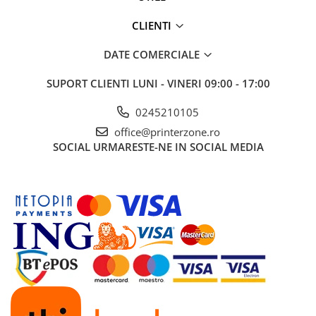
Solutii backup
CLIENTI
Carcase HDD externe
Memorii USB
DATE COMERCIALE
SD Card-uri
SUPORT CLIENTI
LUNI - VINERI 09:00 - 17:00
Tablete
Tablete inteligente
0245210105
office@printerzone.ro
Accesorii tablete
SOCIAL
URMARESTE-NE IN SOCIAL MEDIA
Telefoane
Smartphone-uri
Accesorii telefoane
Smart Home
Camere supraveghere smart
Prize inteligente
Hub-uri smart
Termostate smart