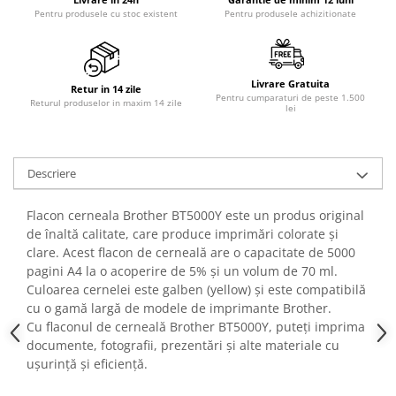
PC Gaming
Pentru produsele cu stoc existent
Pentru produsele achizitionate
Workstation
All-in-One PC
Livrare Gratuita
Mini PC
Retur in 14 zile
Pentru cumparaturi de peste 1.500
Returul produselor in maxim 14 zile
lei
Monitoare
Monitoare LED
Accesorii monitoare
Descriere
Componente
Flacon cerneala Brother BT5000Y este un produs original
Placi video
de înaltă calitate, care produce imprimări colorate și
Procesoare
clare. Acest flacon de cerneală are o capacitate de 5000
pagini A4 la o acoperire de 5% și un volum de 70 ml.
Placi de baza
Culoarea cernelei este galben (yellow) și este compatibilă
Memorii RAM
cu o gamă largă de modele de imprimante Brother.
Cu flaconul de cerneală Brother BT5000Y, puteți imprima
SSD-uri interne
documente, fotografii, prezentări și alte materiale cu
Hard disk-uri interne
ușurință și eficiență.
Surse