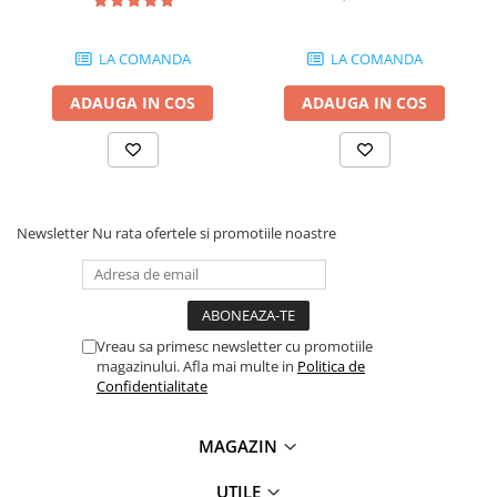
Antene & amplificatoare semnal
LA COMANDA
LA COMANDA
Camere IP
Accesorii retelistica
ADAUGA IN COS
ADAUGA IN COS
PDU
UPS & Stabilizatoare
UPS-uri
Newsletter
Nu rata ofertele si promotiile noastre
Baterii UPS
Accesorii UPS
Servere, Storage & NAS
Servere NAS
Vreau sa primesc newsletter cu promotiile
Servere
magazinului. Afla mai multe in
Politica de
Confidentialitate
SSD enterprise
HDD enterprise
MAGAZIN
DAS (Direct Attached Storage)
UTILE