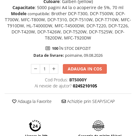
Culoare
: Galben (yellow)
Imprimante 3D
Capacitate
: 5000 pagini A4 la o acoperire de 5%, 70 ml
Accesorii imprimante 3D
Modele
: Brother DCP-T300, DCP-T500W, DCP-
compatibile
T700W, MFC-T800W, DCP-T310, DCP-T510W, DCP-T710W, MFC-
Filament imprimanta 3D
T910DW, HL-T4000DW, MFC-T4500DW, DCP-T220, DCP-T226,
DCP-T420W, DCP-T426W, DCP-T520W, DCP-T525W, DCP-
Laptopuri
T820DW, MFC-T920DW
Laptopuri / notebookuri
100
ÎN STOC DEPOZIT
Laptopuri gaming
Data de livrare:
poimaine, 09.08.2026
Ultrabookuri
Laptop-uri 2 in 1
ADAUGA IN COS
Accesorii laptop
Cod Produs:
BT5000Y
Ai nevoie de ajutor?
0245210105
Mini PC AI
Piese si accesorii
Adauga la Favorite
Achiziție prin SEAP/SICAP
Accesorii Printing
Ribbon
Desktop PC
PC Office
Livrare in 24h
Garantie de minim 12 luni