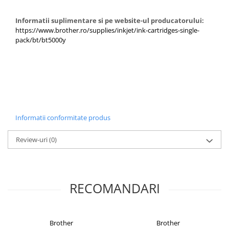
Carcase
Informatii suplimentare si pe website-ul producatorului:
Coolere CPU
https://www.brother.ro/supplies/inkjet/ink-cartridges-single-
pack/bt/bt5000y
Ventilatoare
Pasta termica
Placi video profesionale
SSD-uri externe
Hard disk-uri externe
Informatii conformitate produs
Card reader
Placi captura
Review-uri
(0)
Adaptoare PCI / PCIe
Periferice PC
Mouse
RECOMANDARI
Tastaturi
Kit mouse si tastatura
Brother
Brother
Web-cam-uri si sisteme