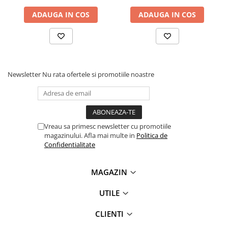
videoconferinta
ADAUGA IN COS
ADAUGA IN COS
Alte periferice
Accesorii PC
Retelistica
Routere
Newsletter
Nu rata ofertele si promotiile noastre
Switch-uri
Access Point-uri
Cabluri retea
Vreau sa primesc newsletter cu promotiile
Sisteme Mesh WiFi
magazinului. Afla mai multe in
Politica de
Confidentialitate
Placi de retea
Conectori & mufe retea
MAGAZIN
Rack-uri & accesorii rack
UTILE
Patch panel-uri
Injectoare PoE
CLIENTI
Modemuri