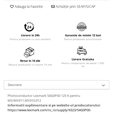
Imprimante 3D
Adauga la Favorite
Achiziție prin SEAP/SICAP
Accesorii imprimante 3D
Filament imprimanta 3D
Laptopuri
Laptopuri / notebookuri
Livrare in 24h
Garantie de minim 12 luni
Pentru produsele cu stoc existent
Pentru produsele achizitionate
Laptopuri gaming
Ultrabookuri
Laptop-uri 2 in 1
Livrare Gratuita
Retur in 14 zile
Pentru cumparaturi de peste 1.500
Accesorii laptop
Returul produselor in maxim 14 zile
lei
Mini PC AI
Piese si accesorii
Descriere
Accesorii Printing
Ribbon
Photoconductor Lexmark 54G0P00 125 K pentru
MS/MX911,MX910,912
Desktop PC
Informatii suplimentare si pe website-ul producatorului:
PC Office
https://www.lexmark.com/ro_ro/supply/9323/54G0P00-