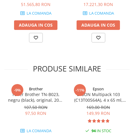
51.565,80 RON
17.221,30 RON
Carcase
LA COMANDA
LA COMANDA
Coolere CPU
Ventilatoare
ADAUGA IN COS
ADAUGA IN COS
Pasta termica
Placi video profesionale
SSD-uri externe
Hard disk-uri externe
PRODUSE SIMILARE
Card reader
Placi captura
Adaptoare PCI / PCIe
Brother
Epson
-9%
-11%
Toner Brother TN-B023,
EPSON Multipack 103
Periferice PC
negru (black), original, 2000
(C13T00S64A), 4 x 65 ml,
Mouse
pagini
Black/Cyan/Magenta/Yellow
107,50 RON
169,00 RON
(T00S6)
97,50 RON
149,99 RON
Tastaturi
Kit mouse si tastatura
LA COMANDA
94
IN STOC
Web-cam-uri si sisteme