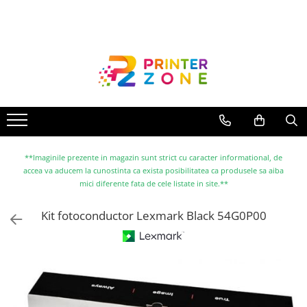
Toate Produsele
Imprimante
Imprimante laser
Imprimante cu jet
Multifunctionale laser
Multifunctionale cu jet
**Imaginile prezente in magazin sunt strict cu caracter informational, de
accea va aducem la cunostinta ca exista posibilitatea ca produsele sa aiba
Imprimante etichete
mici diferente fata de cele listate in site.**
Imprimante termice
Kit fotoconductor Lexmark Black 54G0P00
Scanere
Imprimante matriciale
Accesorii imprimante
Accesorii multifunctionale
Piese schimb