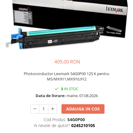
Plottere
Consumabile imprimanta
Tonere
Drum unit
Capete imprimare
Cartuse inkjet si cerneala
Hartie
409,00 RON
Ribbon
Photoconductor Lexmark 54G0P00 125 K pentru
Developer
MS/MX911,MX910,912
Consumabile imprimanta
3
IN STOC
compatibile
Data de livrare:
maine, 07.08.2026
Tonere compatibile
ADAUGA IN COS
Cartuse compatibile
Cod Produs:
54G0P00
Drum unit compatibile
Ai nevoie de ajutor?
0245210105
Printare 3D