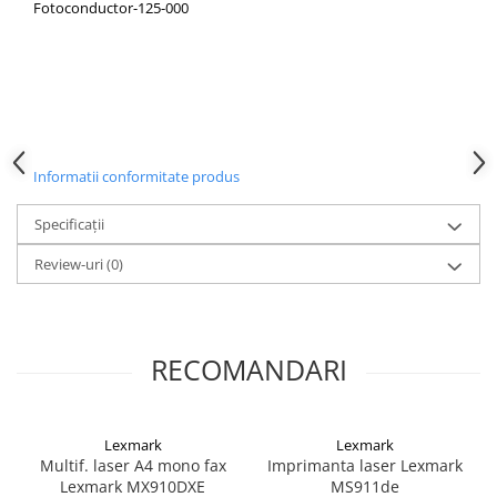
Fotoconductor-125-000
PC Gaming
Workstation
All-in-One PC
Mini PC
Monitoare
Monitoare LED
Informatii conformitate produs
Accesorii monitoare
Specificații
Componente
Review-uri
(0)
Placi video
Procesoare
Placi de baza
RECOMANDARI
Memorii RAM
SSD-uri interne
Lexmark
Lexmark
Hard disk-uri interne
Multif. laser A4 mono fax
Imprimanta laser Lexmark
Surse
Lexmark MX910DXE
MS911de