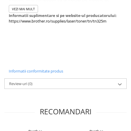
imprimante: DCP-9055CDN, DCP-9270CDN, HL-4140CN,
VEZI MAI MULT
HL-4150CDN, HL-4570CDW, HL-4570CDWT, MFC-9460CDN,
Informatii suplimentare si pe website-ul producatorului:
MFC-9465CDN, MFC-9970CDW.
https://www.brother.ro/supplies/laser/toner/tn/tn325m
Informatii conformitate produs
Review-uri
(0)
RECOMANDARI