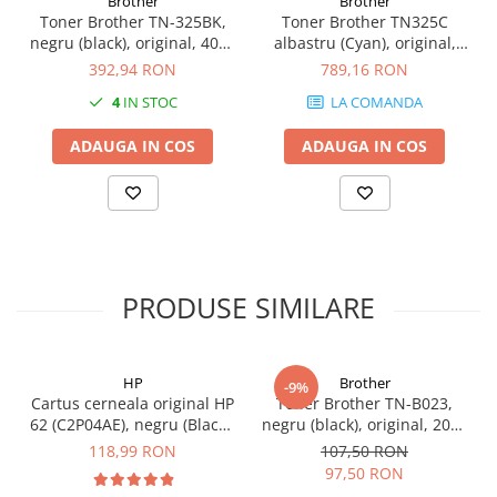
Brother
Brother
Toner Brother TN-325BK,
Toner Brother TN325C
negru (black), original, 4000
albastru (Cyan), original,
pagini
3500 pagini
392,94 RON
789,16 RON
4
IN STOC
LA COMANDA
ADAUGA IN COS
ADAUGA IN COS
PRODUSE SIMILARE
HP
Brother
-9%
Cartus cerneala original HP
Toner Brother TN-B023,
62 (C2P04AE), negru (Black),
negru (black), original, 2000
200 pagini
pagini
118,99 RON
107,50 RON
97,50 RON