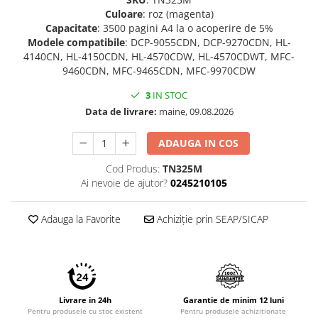
Culoare
: roz (magenta)
Capacitate
: 3500 pagini A4 la o acoperire de 5%
Modele compatibile
: DCP-9055CDN, DCP-9270CDN, HL-
4140CN, HL-4150CDN, HL-4570CDW, HL-4570CDWT, MFC-
9460CDN, MFC-9465CDN, MFC-9970CDW
3
IN STOC
Data de livrare:
maine, 09.08.2026
ADAUGA IN COS
Cod Produs:
TN325M
Ai nevoie de ajutor?
0245210105
Adauga la Favorite
Achiziție prin SEAP/SICAP
Livrare in 24h
Garantie de minim 12 luni
Pentru produsele cu stoc existent
Pentru produsele achizitionate