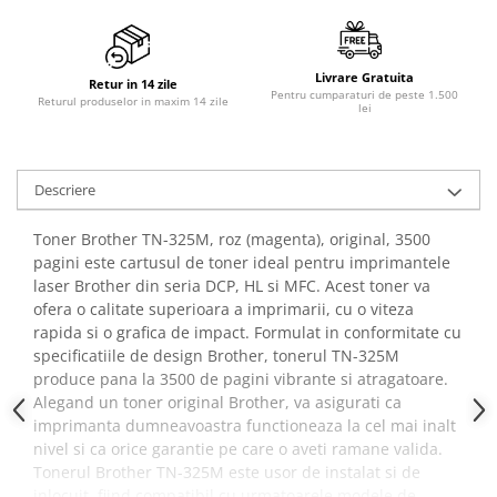
Livrare Gratuita
Retur in 14 zile
Pentru cumparaturi de peste 1.500
Returul produselor in maxim 14 zile
lei
Descriere
Toner Brother TN-325M, roz (magenta), original, 3500
pagini este cartusul de toner ideal pentru imprimantele
laser Brother din seria DCP, HL si MFC. Acest toner va
ofera o calitate superioara a imprimarii, cu o viteza
rapida si o grafica de impact. Formulat in conformitate cu
specificatiile de design Brother, tonerul TN-325M
produce pana la 3500 de pagini vibrante si atragatoare.
Alegand un toner original Brother, va asigurati ca
imprimanta dumneavoastra functioneaza la cel mai inalt
nivel si ca orice garantie pe care o aveti ramane valida.
Tonerul Brother TN-325M este usor de instalat si de
inlocuit, fiind compatibil cu urmatoarele modele de