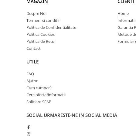
MAGAZIN
CLIENTI
videoconferinta
Despre Noi
Home
Alte periferice
Termeni si conditii
Informatii
Accesorii PC
Politica de Confidentialitate
Garantia 
Retelistica
Politica Cookies
Metode de
Routere
Politica de Retur
Formular 
Contact
Switch-uri
Access Point-uri
UTILE
Cabluri retea
FAQ
Sisteme Mesh WiFi
Ajutor
Cum cumpar?
Placi de retea
Cere oferta/informatii
Conectori & mufe retea
Soliciare SEAP
Rack-uri & accesorii rack
SOCIAL
URMARESTE-NE IN SOCIAL MEDIA
Patch panel-uri
Injectoare PoE
Modemuri