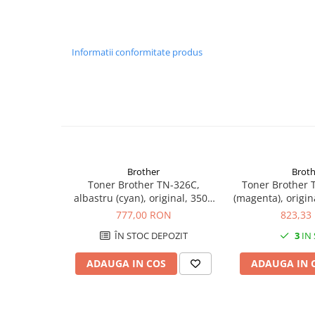
PC Gaming
Workstation
All-in-One PC
Informatii conformitate produs
Mini PC
Monitoare
Monitoare LED
Accesorii monitoare
Componente
Brother
Broth
Placi video
Toner Brother TN-326C,
Toner Brother 
Procesoare
albastru (cyan), original, 3500
(magenta), origin
pagini
777,00 RON
823,33
Placi de baza
ÎN STOC DEPOZIT
3
IN
Memorii RAM
SSD-uri interne
ADAUGA IN COS
ADAUGA IN 
Hard disk-uri interne
Surse