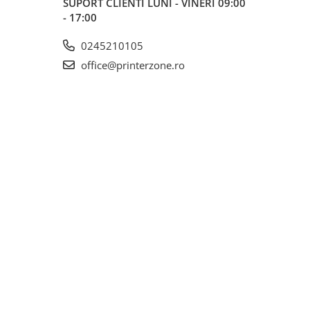
SUPORT CLIENTI
LUNI - VINERI 09:00
- 17:00
0245210105
office@printerzone.ro