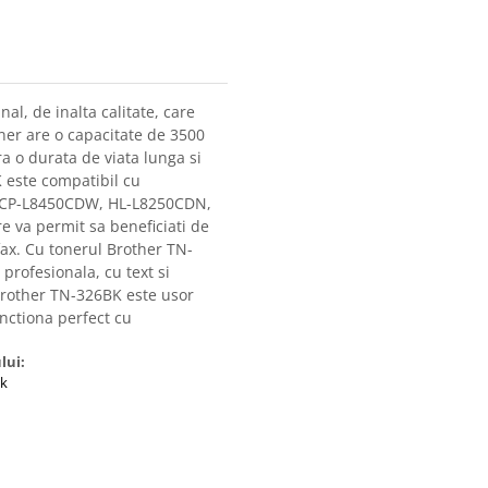
l, de inalta calitate, care
ner are o capacitate de 3500
a o durata de viata lunga si
 este compatibil cu
DCP-L8450CDW, HL-L8250CDN,
va permit sa beneficiati de
fax. Cu tonerul Brother TN-
profesionala, cu text si
 Brother TN-326BK este usor
unctiona perfect cu
lui:
bk