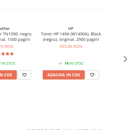
rother
HP
r TN1090, negru
Toner HP 149A (W1490A), Black
Flacon 
inal, 1500 pagini
(negru), original, 2900 pagini
BTD60BK
original,
70 RON
593,00 RON
7
IN STOC
14
IN STOC
N COS
ADAUGA IN COS
ADAUG