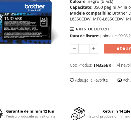
Culoare
: negru (black)
Capacitate
: 3500 pagini A4 la 
Modele compatibile
: Brother
L8350CDW, MFC-L8650CDW, M
6
ÎN STOC DEPOZIT
Data de livrare:
poimaine, 09.08.2
ADAUG
Cod Produs:
TN326BK
Ai nevoi
Adauga la Favorite
Achi
Garantie de minim 12 luni
Retur in 14 zile
Pentru produsele achizitionate
Returul produselor in maxi