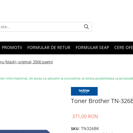
PROMOTII
FORMULAR DE RETUR
FORMULAR SEAP
CERE OF
 (black), original, 3500 pagini
ter informational, de accea va aducem la cunostinta ca exista posibilitatea ca produsele s
Toner Brother TN-326BK
371,00 RON
: TN326BK
SKU