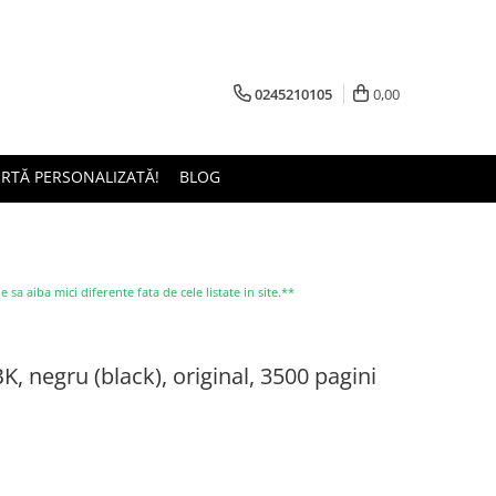
0245210105
0,00
ERTĂ PERSONALIZATĂ!
BLOG
a aiba mici diferente fata de cele listate in site.**
, negru (black), original, 3500 pagini