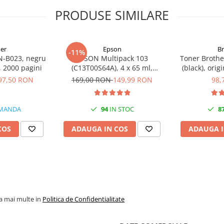
PRODUSE SIMILARE
er
Epson
B
-11%
N-B023, negru
EPSON Multipack 103
Toner Brothe
l, 2000 pagini
(C13T00S64A), 4 x 65 ml,
(black), orig
Black/Cyan/Magenta/Yellow
97,50 RON
169,00 RON
149,99 RON
98,
(T00S6)
MANDA
94
IN STOC
8
COS
ADAUGA IN COS
ADAUGA I
la mai multe in
Politica de Confidentialitate