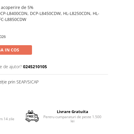
o acoperire de 5%
 DCP-L8400CDN, DCP-L8450CDW, HL-L8250CDN, HL-
FC-L8850CDW
026
A IN COS
e de ajutor?
0245210105
ziție prin SEAP/SICAP
Livrare Gratuita
Pentru cumparaturi de peste 1.500
m 14 zile
lei