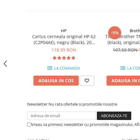
Carcase
Coolere CPU
Ventilatoare
HP
Broth
-9%
Pasta termica
Cartus cerneala original HP 62
Toner Brother T
(C2P04AE), negru (Black), 200
(black), origina
Placi video profesionale
pagini
118,99 RON
107,50 RON
SSD-uri externe
Hard disk-uri externe
LA COMANDA
LA CO
Card reader
ADAUGA IN COS
ADAUGA IN 
Placi captura
Adaptoare PCI / PCIe
Periferice PC
Newsletter
Nu rata ofertele si promotiile noastre
Mouse
Tastaturi
Vreau sa primesc newsletter cu promotiile magazinului. Af
Kit mouse si tastatura
Web-cam-uri si sisteme