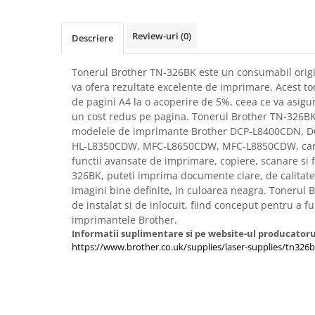
Imprimante 3D
Accesorii imprimante 3D
Review-uri
(0)
Descriere
Filament imprimanta 3D
Tonerul Brother TN-326BK este un consumabil origina
Laptopuri
va ofera rezultate excelente de imprimare. Acest to
Laptopuri / notebookuri
de pagini A4 la o acoperire de 5%, ceea ce va asigur
Laptopuri gaming
un cost redus pe pagina. Tonerul Brother TN-326BK
modelele de imprimante Brother DCP-L8400CDN, 
Ultrabookuri
HL-L8350CDW, MFC-L8650CDW, MFC-L8850CDW, care 
Laptop-uri 2 in 1
functii avansate de imprimare, copiere, scanare si 
326BK, puteti imprima documente clare, de calitate 
Accesorii laptop
imagini bine definite, in culoarea neagra. Tonerul
Mini PC AI
de instalat si de inlocuit, fiind conceput pentru a f
Piese si accesorii
imprimantele Brother.
Informatii suplimentare si pe website-ul producatoru
Accesorii Printing
https://www.brother.co.uk/supplies/laser-supplies/tn326
Ribbon
Desktop PC
PC Office