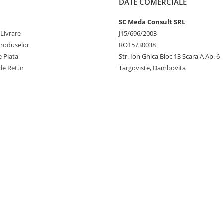
DATE COMERCIALE
SC Meda Consult SRL
 Livrare
J15/696/2003
Produselor
RO15730038
 Plata
Str. Ion Ghica Bloc 13 Scara A Ap. 6
de Retur
Targoviste, Dambovita