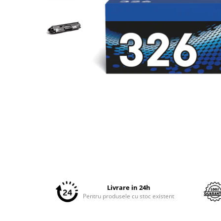
Plottere
Consumabile imprimanta
Tonere
Drum unit
Capete imprimare
Cartuse inkjet si cerneala
Hartie
Ribbon
Developer
Consumabile imprimanta
compatibile
Distribuie
Tonere compatibile
pe
Cartuse compatibile
Facebook
Livrare in 24h
Pentru produsele cu stoc existent
Drum unit compatibile
Printare 3D