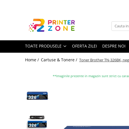
Toate Produsele
Imprimante
Imprimante laser
TOATE PRODUSELE
OFERTA ZILEI
DESPRE NOI
Imprimante cu jet
Multifunctionale laser
Home /
Cartuse & Tonere /
Toner Brother TN-326BK, negru
Multifunctionale cu jet
Imprimante etichete
**Imaginile prezente in magazin sunt strict cu carac
Imprimante termice
Scanere
Imprimante matriciale
Accesorii imprimante
Accesorii multifunctionale
Piese schimb