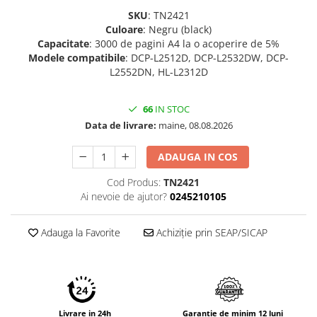
SKU
: TN2421
Culoare
: Negru (black)
Capacitate
: 3000 de pagini A4 la o acoperire de 5%
Modele compatibile
: DCP-L2512D, DCP-L2532DW, DCP-
L2552DN, HL-L2312D
66
IN STOC
Data de livrare:
maine, 08.08.2026
ADAUGA IN COS
Cod Produs:
TN2421
Ai nevoie de ajutor?
0245210105
Adauga la Favorite
Achiziție prin SEAP/SICAP
Livrare in 24h
Garantie de minim 12 luni