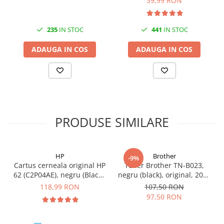
39,99 RON
235
IN STOC
441
IN STOC
ADAUGA IN COS
ADAUGA IN COS
PRODUSE SIMILARE
HP
Brother
-9%
Cartus cerneala original HP
Toner Brother TN-B023,
62 (C2P04AE), negru (Black),
negru (black), original, 2000
200 pagini
pagini
118,99 RON
107,50 RON
97,50 RON