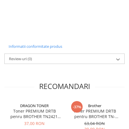
Informatii conformitate produs
Review-uri
(0)
RECOMANDARI
DRAGON TONER
Brother
-37%
Toner PREMIUM DRTB
Toner PREMIUM DRTB
penru BROTHER TN2421,
pentru BROTHER TN-
Black (Negru), 3K pagini
2421XL, Black (Negru), 4,5K
37,00 RON
63,04 RON
pagini