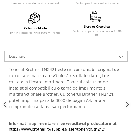
Pentru produsele cu stoc existent
Pentru produsele achizitionate
Livrare Gratuita
Retur in 14 zile
Pentru cumparaturi de peste 1.500
Returul produselor in maxim 14 zile
lei
Descriere
Tonerul Brother TN2421 este un consumabil original de
capacitate mare, care vă oferă rezultate clare și de
calitate la fiecare imprimare. Tonerul este ușor de
instalat și compatibil cu o gamă de imprimante și
multifuncționale Brother. Cu tonerul Brother TN2421,
puteți imprima până la 3000 de pagini A4, fără a
compromite calitatea sau performanța.
Informatii suplimentare si pe website-ul producatorului:
https://www.brother.ro/supplies/laser/toner/tn/tn2421