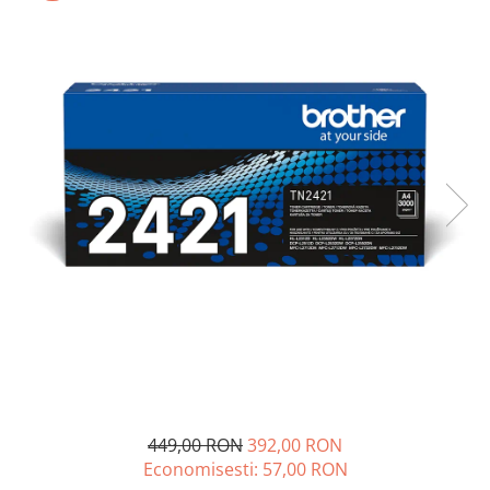
SSD-uri externe
Camere IP
Hard disk-uri externe
Accesorii retelistica
Card reader
PDU
Placi captura
Adaptoare PCI / PCIe
449,00 RON
392,00 RON
Economisesti:
57,00
RON