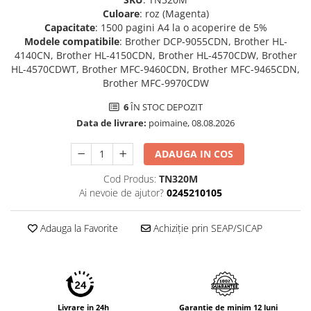
Culoare
: roz (Magenta)
Capacitate
: 1500 pagini A4 la o acoperire de 5%
Modele compatibile
: Brother DCP-9055CDN, Brother HL-
4140CN, Brother HL-4150CDN, Brother HL-4570CDW, Brother
HL-4570CDWT, Brother MFC-9460CDN, Brother MFC-9465CDN,
Brother MFC-9970CDW
6
ÎN STOC DEPOZIT
Data de livrare:
poimaine, 08.08.2026
ADAUGA IN COS
Cod Produs:
TN320M
Ai nevoie de ajutor?
0245210105
Adauga la Favorite
Achiziție prin SEAP/SICAP
Livrare in 24h
Garantie de minim 12 luni