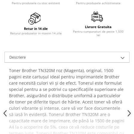
Pentru produsele cu stoc existent
Pentru produsele achizitionate
Livrare Gratuita
Retur in 14 zile
Pentru cumparaturi de peste 1.500
Returul produselor in maxim 14 zile
lei
Descriere
Toner Brother TN320M roz (Magenta), original, 1500
pagini este cartușul ideal pentru imprimantele Brother
care necesită culori vii și de efect. Tonerul este formulat
special pentru a se potrivi cu specificațiile superioare ale
Brother, asigurând o distribuție uniformă a particulelor
de toner pe diferite tipuri de hârtie. Acest toner vă oferă
culori vibrante și intense, care vă vor face documentele
să iasă în evidență. Tonerul Brother TN320M are o
capacitate mare de imprimare, de până la 1500 de pagini
A4 la o acoperire de 5%, ceea ce vă reduce costurile pe
termen lung. Tonerul Brother TN320M este compatibil cu