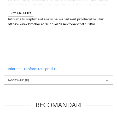
modelele de imprimante Brother DCP-9055CDN, Brother
HL-4140CN, Brother HL-4150CDN, Brother HL-4570CDW,
VEZI MAI MULT
Brother HL-4570CDWT, Brother MFC-9460CDN, Brother
Informatii suplimentare si pe website-ul producatorului:
MFC-9465CDN, Brother MFC-9970CDW, care vă oferă
https://www.brother.ro/supplies/laser/toner/tn/tn320m
performanță și fiabilitate la fiecare imprimare.
Informatii conformitate produs
Review-uri
(0)
RECOMANDARI