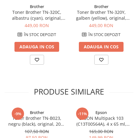
Brother
Brother
Toner Brother TN-320C,
Toner Brother TN-320Y,
albastru (cyan), original,
galben (yellow), original,
1500 pagini
1500 pagini
449,00 RON
449,00 RON
ÎN STOC DEPOZIT
ÎN STOC DEPOZIT
ADAUGA IN COS
ADAUGA IN COS
PRODUSE SIMILARE
Brother
Epson
-9%
-11%
Toner Brother TN-B023,
EPSON Multipack 103
negru (black), original, 2000
(C13T00S64A), 4 x 65 ml,
pagini
Black/Cyan/Magenta/Yellow
107,50 RON
169,00 RON
(T00S6)
97,50 RON
149,99 RON