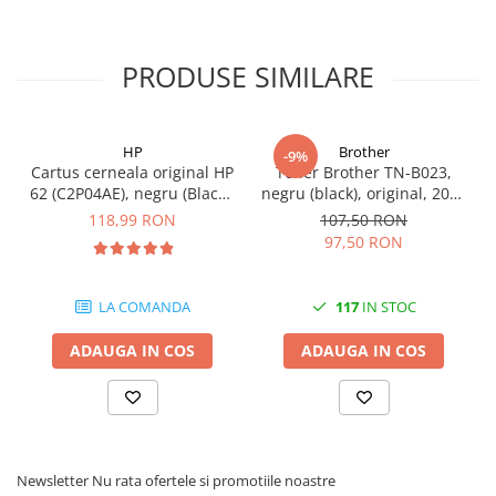
PRODUSE SIMILARE
HP
Brother
-9%
Cartus cerneala original HP
Toner Brother TN-B023,
62 (C2P04AE), negru (Black),
negru (black), original, 2000
200 pagini
pagini
118,99 RON
107,50 RON
97,50 RON
LA COMANDA
117
IN STOC
ADAUGA IN COS
ADAUGA IN COS
Newsletter
Nu rata ofertele si promotiile noastre