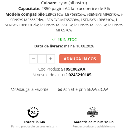
Culoare
: cyan (albastru)
Capacitate
: 2350 pagini A4 la o acoperire de 5%
Modele compatibile
:
LBP631Cw, LBP633Cdw, i-SENSYS MF651Cw, i-
SENSYS MF655Cdw, i-SENSYS MF657Cdw, i-SENSYS LBP631Cw, i-
SENSYS LBP633Cdw, i-SENSYS MF651Cw, i-SENSYS MF655Cw, i-SENSYS
MF657Cw
13
IN STOC
Data de livrare:
maine, 10.08.2026
ADAUGA IN COS
Cod Produs:
5105C002AA
Ai nevoie de ajutor?
0245210105
Adauga la Favorite
Achiziție prin SEAP/SICAP
Livrare in 24h
Garantie de minim 12 luni
Pentru produsele cu stoc existent
Pentru produsele achizitionate