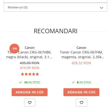
Review-uri
(0)
RECOMANDARI
Canon
Canon
-3%
Toner Canon CRG-067HBK,
Toner Canon CRG-067HM,
negru (black), original, 3.13k
magenta, original, 2.35k
pagini
pagini
435,00 RON
428,32 RON
419,99 RON
14
IN STOC
8
IN STOC
ADAUGA IN COS
ADAUGA IN COS