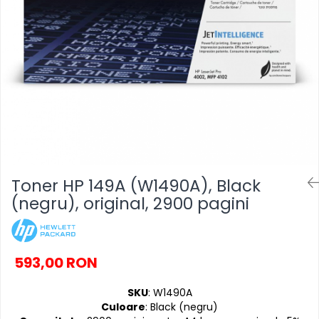
SSD-uri externe
Camere IP
Hard disk-uri externe
Accesorii retelistica
Card reader
PDU
Placi captura
Adaptoare PCI / PCIe
Toner HP 149A (W1490A), Black
(negru), original, 2900 pagini
593,00 RON
SKU
: W1490A
Culoare
: Black (negru)