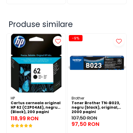
Produse similare
-9%
HP
Brother
Cartus cerneala original
Toner Brother TN-B023,
HP 62 (C2P04AE), negru
negru (black), original,
(Black), 200 pagini
2000 pagini
118,99 RON
107,50 RON
97,50 RON