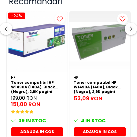
Recomandari
-24%
HP
HP
Toner compatibil HP
Toner compatibil HP
W1490A (140A), Black
W1490A (140A), Black
(Negru), 2,9K pagini
(Negru), 2,9K pagini
199,00 RON
53,09 RON
151,00 RON
39
IN STOC
4
IN STOC
ADAUGA IN COS
ADAUGA IN COS