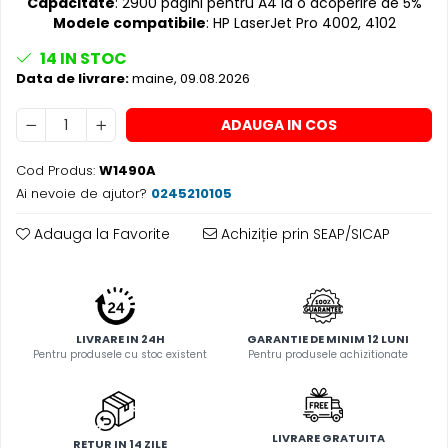
Capacitate
: 2900 pagini pentru A4 la o acoperire de 5%
Modele compatibile
: HP LaserJet Pro 4002, 4102
14
IN STOC
Data de livrare:
maine, 09.08.2026
ADAUGA IN COS
Cod Produs:
W1490A
Ai nevoie de ajutor?
0245210105
Adauga la Favorite
Achiziție prin SEAP/SICAP
LIVRARE IN 24H
GARANTIE DE MINIM 12 LUNI
Pentru produsele cu stoc existent
Pentru produsele achizitionate
LIVRARE GRATUITA
RETUR IN 14 ZILE