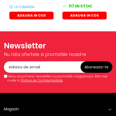
117
IN STOC
LA COMANDA
ADAUGA IN COS
ADAUGA IN COS
Newsletter
Nu rata ofertele si promotiile noastre
Vreau sa primesc newsletter cu promotiile magazinului. Afla mai
multe in
Politica de Confidentialitate
Magazin