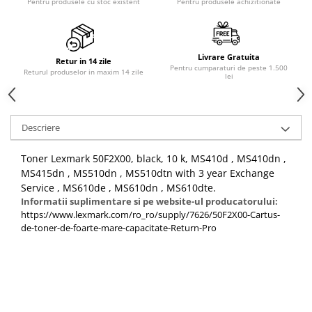
Pentru produsele cu stoc existent
Pentru produsele achizitionate
Livrare Gratuita
Retur in 14 zile
Pentru cumparaturi de peste 1.500
Returul produselor in maxim 14 zile
lei
Descriere
Toner Lexmark 50F2X00, black, 10 k, MS410d , MS410dn ,
MS415dn , MS510dn , MS510dtn with 3 year Exchange
Service , MS610de , MS610dn , MS610dte.
Informatii suplimentare si pe website-ul producatorului:
https://www.lexmark.com/ro_ro/supply/7626/50F2X00-Cartus-
de-toner-de-foarte-mare-capacitate-Return-Pro