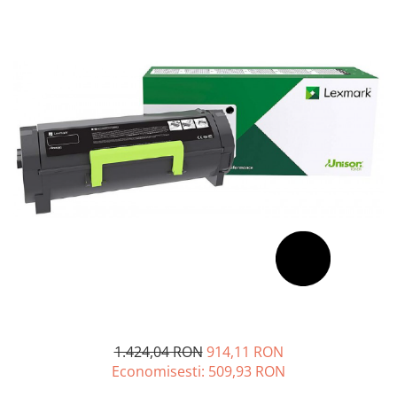
SSD-uri externe
Camere IP
Hard disk-uri externe
Accesorii retelistica
Card reader
PDU
Placi captura
Adaptoare PCI / PCIe
1.424,04 RON
914,11 RON
Economisesti:
509,93
RON