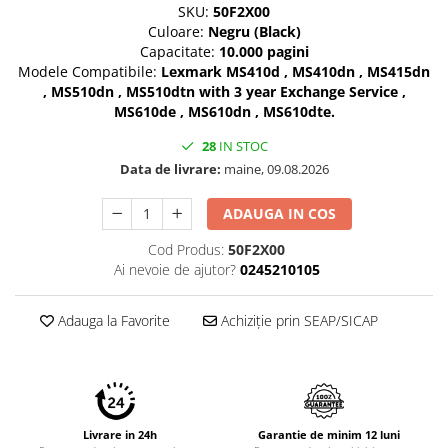
SKU:
50F2X00
Culoare:
Negru (Black)
Capacitate:
10.000 pagini
Modele Compatibile:
Lexmark MS410d , MS410dn , MS415dn
, MS510dn , MS510dtn with 3 year Exchange Service ,
MS610de , MS610dn , MS610dte.
28
IN STOC
Data de livrare:
maine, 09.08.2026
ADAUGA IN COS
Cod Produs:
50F2X00
Ai nevoie de ajutor?
0245210105
Adauga la Favorite
Achiziție prin SEAP/SICAP
Livrare in 24h
Garantie de minim 12 luni