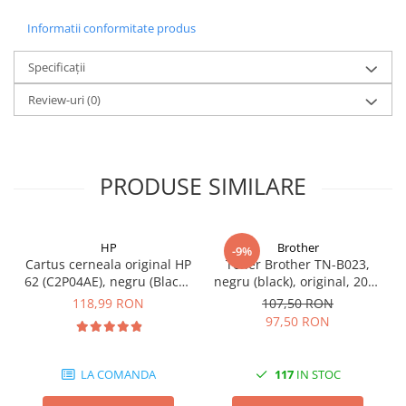
Informatii conformitate produs
Specificații
Review-uri
(0)
PRODUSE SIMILARE
HP
Brother
-9%
Cartus cerneala original HP
Toner Brother TN-B023,
62 (C2P04AE), negru (Black),
negru (black), original, 2000
200 pagini
pagini
118,99 RON
107,50 RON
97,50 RON
LA COMANDA
117
IN STOC