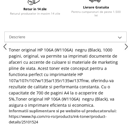
Livrare Gratuita
Retur in 14 zile
Pentru cumparaturi de peste 1.500
Returul produselor in maxim 14 zile
lei
Descriere
Toner original HP 106A (W1106A) negru (Black), 1000
pagini, original, va permite sa imprimati documente de
afaceri cu accente de culoare si materiale de marketing
pline de viata. Acest toner este conceput pentru a
functiona perfect cu imprimantele HP
107a/107r/107w/135a/135r/135w/137fnw, oferindu-va
rezultate de calitate si performanta constanta. Cu o
capacitate de 700 de pagini A4 la o acoperire de
5%,Toner original HP 106A (W1106A) negru (Black), va
asigura o imprimare eficienta si economica.
Informatii suplimentare si pe website-ul producatorului:
https://www.hp.com/ro-ro/products/ink-toner/product-
details/25101524