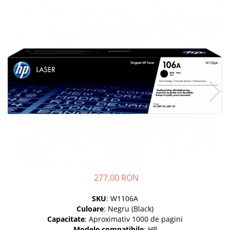
SSD-uri externe
Camere IP
Hard disk-uri externe
Accesorii retelistica
Card reader
PDU
Placi captura
Adaptoare PCI / PCIe
277,00 RON
SKU
: W1106A
Culoare
: Negru (Black)
Capacitate
: Aproximativ 1000 de pagini
Modele compatibile
: HP