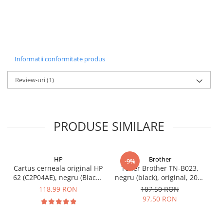
Informatii conformitate produs
Review-uri
(1)
PRODUSE SIMILARE
HP
Brother
-9%
Cartus cerneala original HP
Toner Brother TN-B023,
62 (C2P04AE), negru (Black),
negru (black), original, 2000
200 pagini
pagini
118,99 RON
107,50 RON
97,50 RON