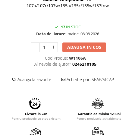
107a/107r/107w/135a/135r/135w/137fnw
17
IN STOC
Data de livrare:
maine, 08.08.2026
ADAUGA IN COS
Cod Produs:
W1106A
Ai nevoie de ajutor?
0245210105
Adauga la Favorite
Achiziție prin SEAP/SICAP
Livrare in 24h
Garantie de minim 12 luni
Pentru produsele cu stoc existent
Pentru produsele achizitionate