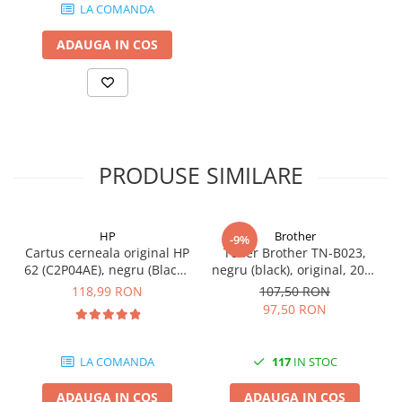
LA COMANDA
ADAUGA IN COS
PRODUSE SIMILARE
HP
Brother
-9%
Cartus cerneala original HP
Toner Brother TN-B023,
62 (C2P04AE), negru (Black),
negru (black), original, 2000
200 pagini
pagini
118,99 RON
107,50 RON
97,50 RON
LA COMANDA
117
IN STOC
ADAUGA IN COS
ADAUGA IN COS