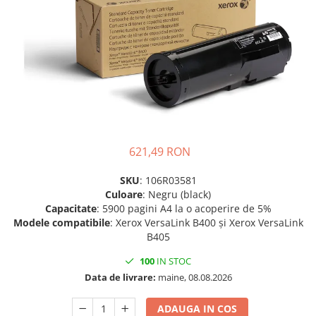
SSD-uri externe
Camere IP
Hard disk-uri externe
Accesorii retelistica
Card reader
PDU
Placi captura
Adaptoare PCI / PCIe
621,49 RON
SKU
: 106R03581
Culoare
: Negru (black)
Capacitate
: 5900 pagini A4 la o acoperire de 5%
Modele
compatibile
: Xerox VersaLink B400 și Xerox VersaLink
B405
100
IN STOC
Data de livrare:
maine, 08.08.2026
ADAUGA IN COS