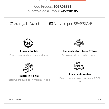
Cod Produs:
106R03581
Ai nevoie de ajutor?
0245210105
Adauga la Favorite
Achiziție prin SEAP/SICAP
Livrare in 24h
Garantie de minim 12 luni
Pentru produsele cu stoc existent
Pentru produsele achizitionate
Livrare Gratuita
Retur in 14 zile
Pentru cumparaturi de peste 1.500
Returul produselor in maxim 14 zile
lei
Descriere