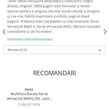
Toner Xerox VersaLink B400/B405 (106R03581) negru
(black), original, 5900 pagini este formulat și testat
special pentru a asigura cea mai bună calitate a imaginii
și cea mai fiabilă imprimare posibilă, pagină după
pagină. Produsul este compatibil cu imprimantele Xerox
VersaLink B400 și Xerox VersaLink B405, oferind rezultate
consistente și de încredere.
Informatii conformitate produs
Review-uri
(0)
RECOMANDARI
Xerox
Multifunctionala Xerox
VersaLink B405V_DN, Laser,
Monocrom, Format A4,
3.984,87 RON
Retea, Fax, Duplex