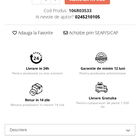
Imprimante 3D
Cod Produs:
106R03533
Accesorii imprimante 3D
Ai nevoie de ajutor?
0245210105
Filament imprimanta 3D
Adauga la Favorite
Achiziție prin SEAP/SICAP
Laptopuri
Laptopuri / notebookuri
Laptopuri gaming
Ultrabookuri
Livrare in 24h
Garantie de minim 12 luni
Laptop-uri 2 in 1
Pentru produsele cu stoc existent
Pentru produsele achizitionate
Accesorii laptop
Mini PC AI
Piese si accesorii
Livrare Gratuita
Retur in 14 zile
Pentru cumparaturi de peste 1.500
Returul produselor in maxim 14 zile
Accesorii Printing
lei
Ribbon
Desktop PC
Descriere
PC Office