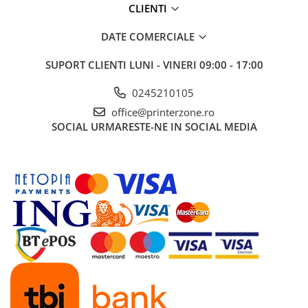
CLIENTI
Antene & amplificatoare semnal
DATE COMERCIALE
Camere IP
Accesorii retelistica
SUPORT CLIENTI
LUNI - VINERI 09:00 - 17:00
PDU
0245210105
UPS & Stabilizatoare
office@printerzone.ro
UPS-uri
SOCIAL
URMARESTE-NE IN SOCIAL MEDIA
Baterii UPS
Accesorii UPS
Servere, Storage & NAS
Servere NAS
Servere
SSD enterprise
HDD enterprise
DAS (Direct Attached Storage)