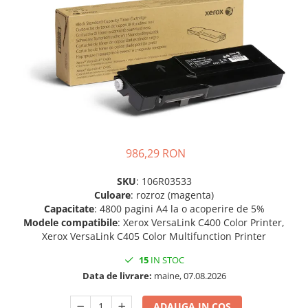
Plottere
Consumabile imprimanta
Tonere
Drum unit
Capete imprimare
Cartuse inkjet si cerneala
Hartie
986,29 RON
Ribbon
SKU
: 106R03533
Developer
Culoare
: rozroz (magenta)
Consumabile imprimanta
Capacitate
: 4800 pagini A4 la o acoperire de 5%
compatibile
Modele compatibile
: Xerox VersaLink C400 Color Printer,
Tonere compatibile
Xerox VersaLink C405 Color Multifunction Printer
Cartuse compatibile
15
IN STOC
Data de livrare:
maine, 07.08.2026
Drum unit compatibile
Printare 3D
ADAUGA IN COS