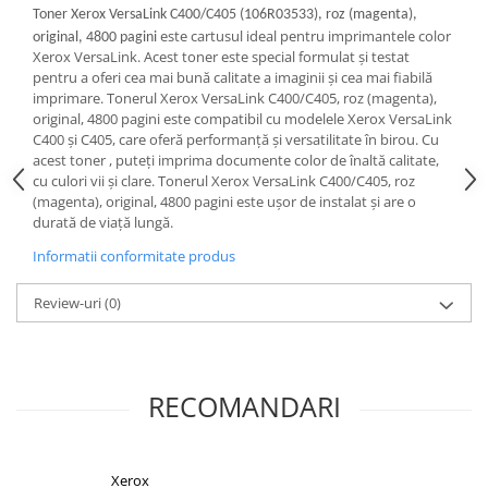
PC Gaming
Toner Xerox VersaLink C400/C405 (106R03533), roz (magenta),
este cartusul ideal pentru imprimantele color
original, 4800 pagini
Workstation
Xerox VersaLink. Acest toner este special formulat și testat
pentru a oferi cea mai bună calitate a imaginii și cea mai fiabilă
All-in-One PC
imprimare. Tonerul Xerox VersaLink C400/C405, roz (magenta),
Mini PC
original, 4800 pagini este compatibil cu modelele Xerox VersaLink
C400 și C405, care oferă performanță și versatilitate în birou. Cu
Monitoare
acest toner , puteți imprima documente color de înaltă calitate,
Monitoare LED
cu culori vii și clare. Tonerul Xerox VersaLink C400/C405, roz
(magenta), original, 4800 pagini este ușor de instalat și are o
Accesorii monitoare
durată de viață lungă.
Componente
Informatii conformitate produs
Placi video
Review-uri
(0)
Procesoare
Placi de baza
Memorii RAM
RECOMANDARI
SSD-uri interne
Hard disk-uri interne
Surse
Xerox