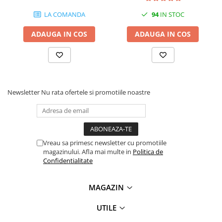
videoconferinta
LA COMANDA
94
IN STOC
Alte periferice
ADAUGA IN COS
ADAUGA IN COS
Accesorii PC
Retelistica
Routere
Switch-uri
Newsletter
Nu rata ofertele si promotiile noastre
Access Point-uri
Cabluri retea
Sisteme Mesh WiFi
Vreau sa primesc newsletter cu promotiile
Placi de retea
magazinului. Afla mai multe in
Politica de
Conectori & mufe retea
Confidentialitate
Rack-uri & accesorii rack
MAGAZIN
Patch panel-uri
Injectoare PoE
UTILE
Modemuri