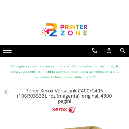
Toate Produsele
Imprimante
Imprimante laser
Imprimante cu jet
Multifunctionale laser
Multifunctionale cu jet
**Imaginile prezente in magazin sunt strict cu caracter informational, de
accea va aducem la cunostinta ca exista posibilitatea ca produsele sa aiba
Imprimante etichete
mici diferente fata de cele listate in site.**
Imprimante termice
Toner Xerox VersaLink C400/C405
Scanere
(106R03533), roz (magenta), original, 4800
pagini
Imprimante matriciale
Accesorii imprimante
Accesorii multifunctionale
Piese schimb