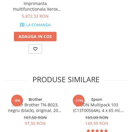
Imprimanta
Carcase
multifunctionala Xerox
Coolere CPU
VersaLink C405DN, Laser,
5.872,32 RON
Color, Format A4, Retea,
Ventilatoare
LA COMANDA
Fax, Duplex
Pasta termica
ADAUGA IN COS
Placi video profesionale
SSD-uri externe
Hard disk-uri externe
Card reader
PRODUSE SIMILARE
Placi captura
Adaptoare PCI / PCIe
Periferice PC
Brother
Epson
-9%
-11%
Mouse
Toner Brother TN-B023,
EPSON Multipack 103
negru (black), original, 2000
(C13T00S64A), 4 x 65 ml,
Tastaturi
pagini
Black/Cyan/Magenta/Yellow
107,50 RON
169,00 RON
(T00S6)
Kit mouse si tastatura
97,50 RON
149,99 RON
Web-cam-uri si sisteme