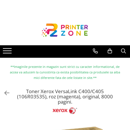
Toate Produsele
Imprimante
Imprimante laser
Imprimante cu jet
Multifunctionale laser
Multifunctionale cu jet
**Imaginile prezente in magazin sunt strict cu caracter informational, de
accea va aducem la cunostinta ca exista posibilitatea ca produsele sa aiba
Imprimante etichete
mici diferente fata de cele listate in site.**
Imprimante termice
Toner Xerox VersaLink C400/C405
Scanere
(106R03535), roz (magenta), original, 8000
pagini.
Imprimante matriciale
Accesorii imprimante
Accesorii multifunctionale
Piese schimb