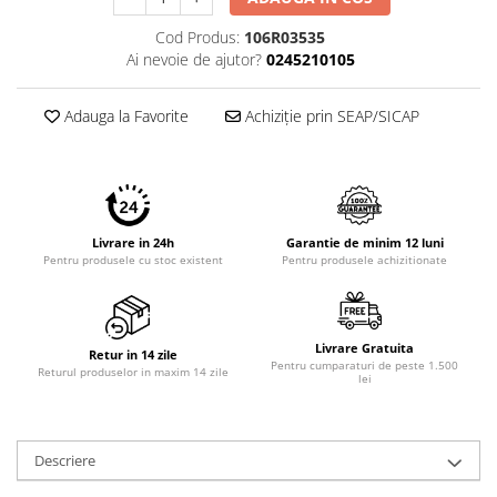
Imprimante 3D
Cod Produs:
106R03535
Accesorii imprimante 3D
Ai nevoie de ajutor?
0245210105
Filament imprimanta 3D
Adauga la Favorite
Achiziție prin SEAP/SICAP
Laptopuri
Laptopuri / notebookuri
Laptopuri gaming
Ultrabookuri
Livrare in 24h
Garantie de minim 12 luni
Laptop-uri 2 in 1
Pentru produsele cu stoc existent
Pentru produsele achizitionate
Accesorii laptop
Mini PC AI
Piese si accesorii
Livrare Gratuita
Retur in 14 zile
Pentru cumparaturi de peste 1.500
Returul produselor in maxim 14 zile
Accesorii Printing
lei
Ribbon
Desktop PC
Descriere
PC Office