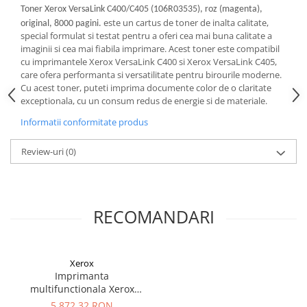
PC Gaming
Toner Xerox VersaLink C400/C405 (106R03535), roz (magenta),
este un cartus de toner de inalta calitate,
original, 8000 pagini.
Workstation
special formulat si testat pentru a oferi cea mai buna calitate a
imaginii si cea mai fiabila imprimare. Acest toner este compatibil
All-in-One PC
cu imprimantele Xerox VersaLink C400 si Xerox VersaLink C405,
Mini PC
care ofera performanta si versatilitate pentru birourile moderne.
Cu acest toner, puteti imprima documente color de o claritate
Monitoare
exceptionala, cu un consum redus de energie si de materiale.
Monitoare LED
Informatii conformitate produs
Accesorii monitoare
Review-uri
(0)
Componente
Placi video
Procesoare
RECOMANDARI
Placi de baza
Memorii RAM
SSD-uri interne
Xerox
Imprimanta
Hard disk-uri interne
multifunctionala Xerox
Surse
VersaLink C405DN, Laser,
5.872,32 RON