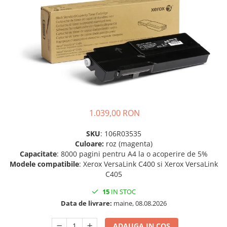
Plottere
Consumabile imprimanta
Tonere
Drum unit
Capete imprimare
Cartuse inkjet si cerneala
Hartie
1.039,00 RON
Ribbon
SKU
: 106R03535
Developer
Culoare:
roz (magenta)
Consumabile imprimanta
Capacitate
: 8000 pagini pentru A4 la o acoperire de 5%
compatibile
Modele compatibile
: Xerox VersaLink C400 si Xerox VersaLink
Tonere compatibile
C405
Cartuse compatibile
15
IN STOC
Data de livrare:
maine, 08.08.2026
Drum unit compatibile
Printare 3D
ADAUGA IN COS