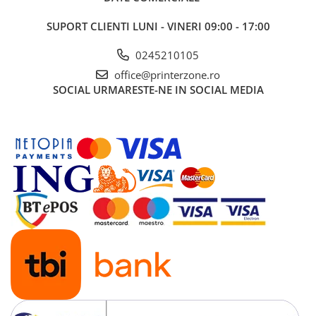
Antene & amplificatoare semnal
SUPORT CLIENTI
LUNI - VINERI 09:00 - 17:00
Camere IP
0245210105
Accesorii retelistica
office@printerzone.ro
PDU
SOCIAL
URMARESTE-NE IN SOCIAL MEDIA
UPS & Stabilizatoare
UPS-uri
Baterii UPS
Accesorii UPS
Servere, Storage & NAS
Servere NAS
Servere
SSD enterprise
HDD enterprise
DAS (Direct Attached Storage)