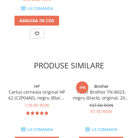
Color, Format A4, Retea,
Carcase
LA COMANDA
Fax, Duplex
Coolere CPU
ADAUGA IN COS
Ventilatoare
Pasta termica
Placi video profesionale
SSD-uri externe
Hard disk-uri externe
PRODUSE SIMILARE
Card reader
Placi captura
HP
Brother
-9%
Adaptoare PCI / PCIe
Cartus cerneala original HP
Toner Brother TN-B023,
62 (C2P04AE), negru (Black),
negru (black), original, 2000
Periferice PC
200 pagini
pagini
118,99 RON
107,50 RON
Mouse
97,50 RON
Tastaturi
Kit mouse si tastatura
LA COMANDA
LA COMANDA
Web-cam-uri si sisteme