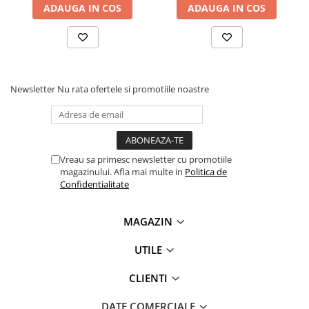
ADAUGA IN COS
ADAUGA IN COS
videoconferinta
Alte periferice
Accesorii PC
Retelistica
Newsletter
Nu rata ofertele si promotiile noastre
Routere
Switch-uri
Access Point-uri
Cabluri retea
Vreau sa primesc newsletter cu promotiile
magazinului. Afla mai multe in
Politica de
Sisteme Mesh WiFi
Confidentialitate
Placi de retea
MAGAZIN
Conectori & mufe retea
Rack-uri & accesorii rack
UTILE
Patch panel-uri
CLIENTI
Injectoare PoE
DATE COMERCIALE
Modemuri