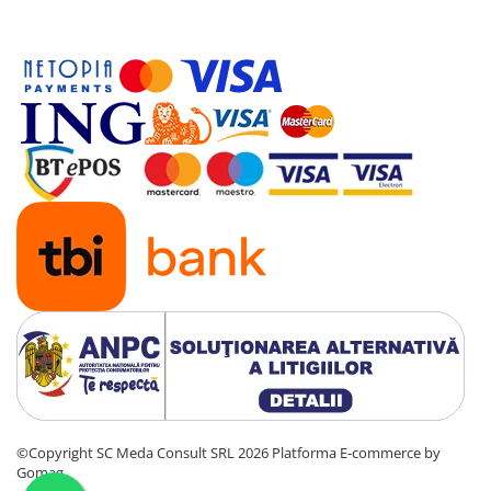
Antene & amplificatoare semnal
Camere IP
Accesorii retelistica
PDU
UPS & Stabilizatoare
UPS-uri
Baterii UPS
Accesorii UPS
Servere, Storage & NAS
Servere NAS
Servere
SSD enterprise
HDD enterprise
©Copyright SC Meda Consult SRL 2026
Platforma E-commerce by
DAS (Direct Attached Storage)
Gomag