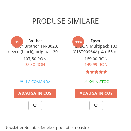
Carcase
Coolere CPU
PRODUSE SIMILARE
Ventilatoare
Pasta termica
Brother
Epson
Placi video profesionale
-9%
-11%
Toner Brother TN-B023,
EPSON Multipack 103
SSD-uri externe
negru (black), original, 2000
(C13T00S64A), 4 x 65 ml,
pagini
Black/Cyan/Magenta/Yellow
107,50 RON
169,00 RON
Hard disk-uri externe
(T00S6)
97,50 RON
149,99 RON
Card reader
Placi captura
LA COMANDA
94
IN STOC
Adaptoare PCI / PCIe
ADAUGA IN COS
ADAUGA IN COS
Periferice PC
Mouse
Tastaturi
Kit mouse si tastatura
Newsletter
Nu rata ofertele si promotiile noastre
Web-cam-uri si sisteme