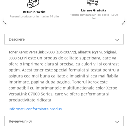
PC Gaming
Livrare Gratuita
Workstation
Retur in 14 zile
Pentru cumparaturi de peste 1.500
Returul produselor in maxim 14 zile
lei
All-in-One PC
Mini PC
Monitoare
Descriere
Monitoare LED
Toner Xerox VersaLink C7000 (106R03772), albastru (cyan), original,
Accesorii monitoare
este un produs de calitate superioara, care va
3300 pagini
Componente
ofera o imprimare clara si precisa, cu culori vii si contrast
optim. Acest toner este special formulat si testat pentru a
Placi video
asigura cea mai buna calitate a imaginii si cea mai fiabila
Procesoare
imprimare, pagina dupa pagina. Tonerul Xerox este
compatibil cu imprimantele multifunctionale color Xerox
Placi de baza
VersaLink C7000 Series, care va ofera performanta si
Memorii RAM
productivitate ridicata
SSD-uri interne
Informatii conformitate produs
Hard disk-uri interne
Review-uri
(0)
Surse