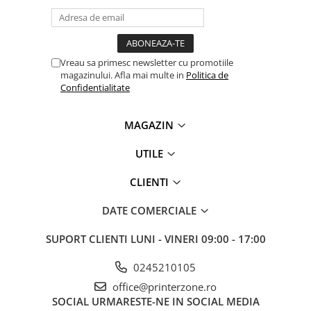
videoconferinta
Alte periferice
Accesorii PC
Vreau sa primesc newsletter cu promotiile
magazinului. Afla mai multe in
Politica de
Retelistica
Confidentialitate
Routere
Switch-uri
MAGAZIN
Access Point-uri
UTILE
Cabluri retea
Sisteme Mesh WiFi
CLIENTI
Placi de retea
DATE COMERCIALE
Conectori & mufe retea
SUPORT CLIENTI
LUNI - VINERI 09:00 - 17:00
Rack-uri & accesorii rack
Patch panel-uri
0245210105
office@printerzone.ro
Injectoare PoE
SOCIAL
URMARESTE-NE IN SOCIAL MEDIA
Modemuri