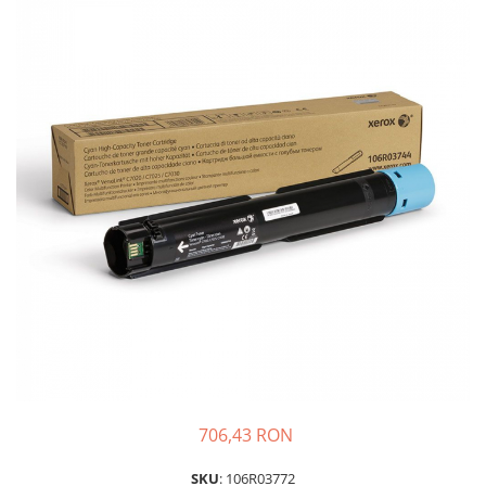
Plottere
Consumabile imprimanta
Tonere
Drum unit
Capete imprimare
Cartuse inkjet si cerneala
Hartie
Ribbon
Developer
Consumabile imprimanta
compatibile
Tonere compatibile
Cartuse compatibile
706,43 RON
Drum unit compatibile
Printare 3D
SKU
: 106R03772