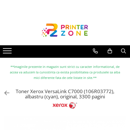
Toate Produsele
Imprimante
Imprimante laser
Imprimante cu jet
Multifunctionale laser
Multifunctionale cu jet
**Imaginile prezente in magazin sunt strict cu caracter informational, de
accea va aducem la cunostinta ca exista posibilitatea ca produsele sa aiba
Imprimante etichete
mici diferente fata de cele listate in site.**
Imprimante termice
Toner Xerox VersaLink C7000 (106R03772),
Scanere
albastru (cyan), original, 3300 pagini
Imprimante matriciale
Accesorii imprimante
Accesorii multifunctionale
Piese schimb