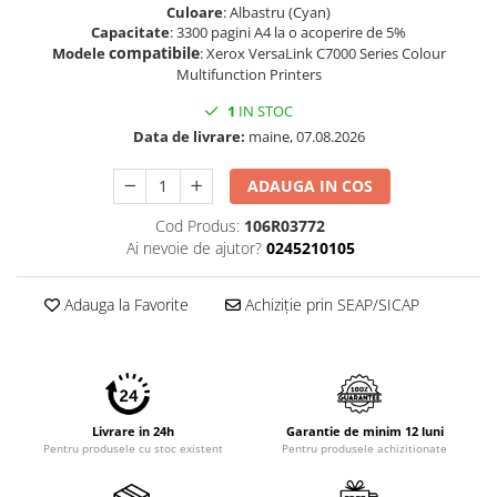
Culoare
: Albastru (Cyan)
Imprimante 3D
Capacitate
: 3300 pagini A4 la o acoperire de 5%
Accesorii imprimante 3D
compatibile
Modele
: Xerox VersaLink C7000 Series Colour
Multifunction Printers
Filament imprimanta 3D
1
IN STOC
Laptopuri
Data de livrare:
maine, 07.08.2026
Laptopuri / notebookuri
Laptopuri gaming
ADAUGA IN COS
Ultrabookuri
Cod Produs:
106R03772
Ai nevoie de ajutor?
0245210105
Laptop-uri 2 in 1
Accesorii laptop
Adauga la Favorite
Achiziție prin SEAP/SICAP
Mini PC AI
Piese si accesorii
Accesorii Printing
Ribbon
Livrare in 24h
Garantie de minim 12 luni
Desktop PC
Pentru produsele cu stoc existent
Pentru produsele achizitionate
PC Office