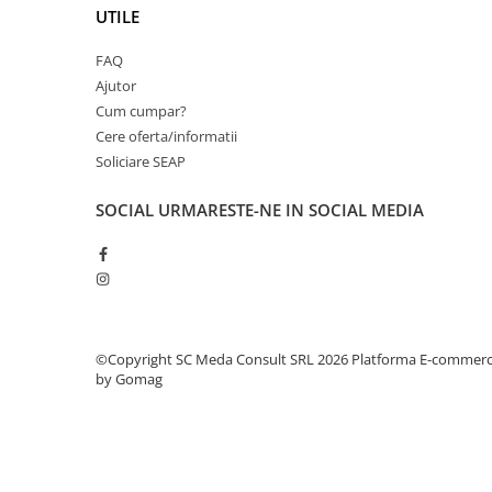
UTILE
videoconferinta
Alte periferice
FAQ
Ajutor
Accesorii PC
Cum cumpar?
Retelistica
Cere oferta/informatii
Routere
Soliciare SEAP
Switch-uri
SOCIAL
URMARESTE-NE IN SOCIAL MEDIA
Access Point-uri
Cabluri retea
Sisteme Mesh WiFi
Placi de retea
Conectori & mufe retea
©Copyright SC Meda Consult SRL 2026
Platforma E-commer
by Gomag
Rack-uri & accesorii rack
Patch panel-uri
Injectoare PoE
Modemuri