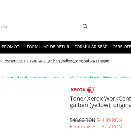
PROMOTII
FORMULAR DE RETUR
FORMULAR SEAP
CERE OF
 Phaser 6510 (106R03487), galben (yellow), original, 2400 pagini
ter informational, de accea va aducem la cunostinta ca exista posibilitatea ca produsele s
Toner Xerox WorkCentr
galben (yellow), origin
548,06 RON
544,89 RON
Economisesti:
3,17
RON