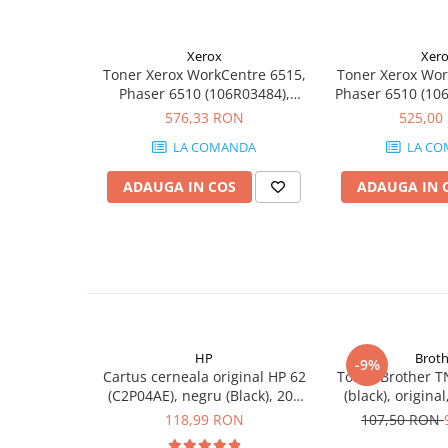
PC Gaming
Workstation
Xerox
Xer
All-in-One PC
Toner Xerox WorkCentre 6515,
Toner Xerox Wor
Phaser 6510 (106R03484),
Phaser 6510 (10
Mini PC
negru (black), original, 2500
(albastru), origin
576,33 RON
525,00
pagini
Monitoare
LA COMANDA
LA CO
Monitoare LED
ADAUGA IN COS
ADAUGA IN 
Accesorii monitoare
Componente
Placi video
Procesoare
Placi de baza
Memorii RAM
HP
Broth
-9%
SSD-uri interne
Cartus cerneala original HP 62
Toner Brother T
(C2P04AE), negru (Black), 200
(black), origina
Hard disk-uri interne
pagini
118,99 RON
107,50 RON
Surse