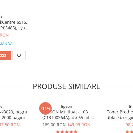
ox
kCentre 6515,
6R03485), cyan
al, 2400 pagini
 RON
MANDA
COS
PRODUSE SIMILARE
er
Epson
B
-11%
N-B023, negru
EPSON Multipack 103
Toner Brothe
l, 2000 pagini
(C13T00S64A), 4 x 65 ml,
(black), orig
Black/Cyan/Magenta/Yellow
97,50 RON
169,00 RON
149,99 RON
98,
(T00S6)