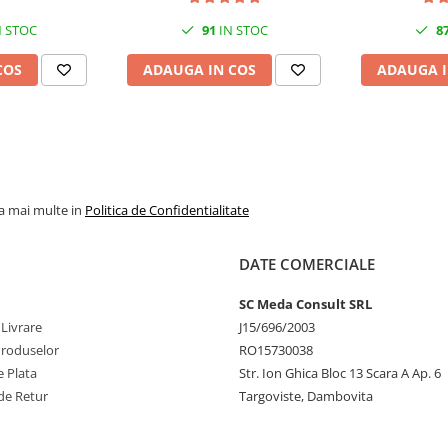
 STOC
91
IN STOC
8
COS
ADAUGA IN COS
ADAUGA I
la mai multe in
Politica de Confidentialitate
DATE COMERCIALE
SC Meda Consult SRL
 Livrare
J15/696/2003
Produselor
RO15730038
 Plata
Str. Ion Ghica Bloc 13 Scara A Ap. 6
de Retur
Targoviste, Dambovita