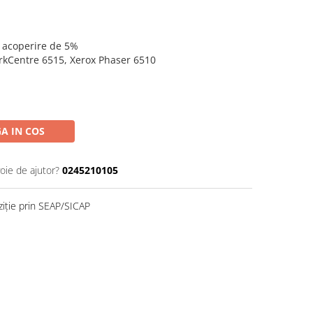
o acoperire de 5%
rkCentre 6515, Xerox Phaser 6510
A IN COS
oie de ajutor?
0245210105
ziție prin SEAP/SICAP