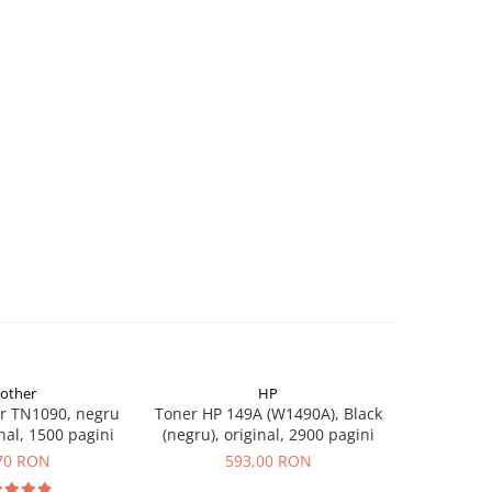
rother
HP
r TN1090, negru
Toner HP 149A (W1490A), Black
Flacon c
inal, 1500 pagini
(negru), original, 2900 pagini
(T00S14
70 RON
593,00 RON