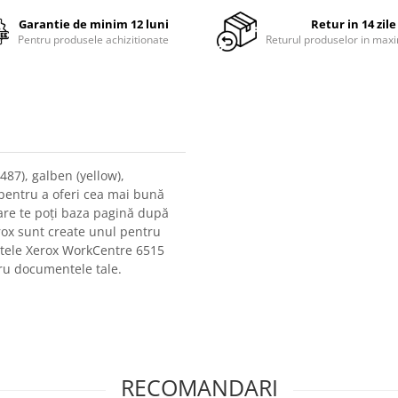
Garantie de minim 12 luni
Retur in 14 zile
Pentru produsele achizitionate
Returul produselor in maxi
87), galben (yellow),
t pentru a oferi cea mai bună
care te poți baza pagină după
rox sunt create unul pentru
ntele Xerox WorkCentre 6515
tru documentele tale.
RECOMANDARI