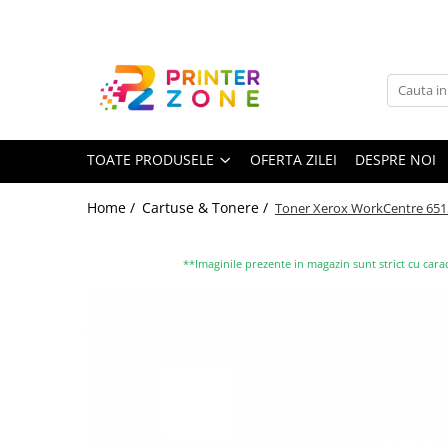
Toate Produsele
Imprimante
Imprimante laser
TOATE PRODUSELE
OFERTA ZILEI
DESPRE NOI
Imprimante cu jet
Multifunctionale laser
Home /
Cartuse & Tonere /
Toner Xerox WorkCentre 6515,
Multifunctionale cu jet
Imprimante etichete
**Imaginile prezente in magazin sunt strict cu carac
Imprimante termice
Scanere
Imprimante matriciale
Accesorii imprimante
Accesorii multifunctionale
Piese schimb