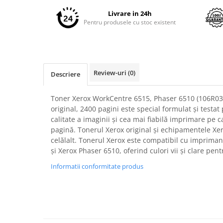
pe
Imprimante 3D
Facebook
Livrare in 24h
Accesorii imprimante 3D
Pentru produsele cu stoc existent
Filament imprimanta 3D
Laptopuri
Laptopuri / notebookuri
Review-uri
(0)
Descriere
Laptopuri gaming
Ultrabookuri
Toner Xerox WorkCentre 6515, Phaser 6510 (106R034
original, 2400 pagini este special formulat și testa
Laptop-uri 2 in 1
calitate a imaginii și cea mai fiabilă imprimare pe 
Accesorii laptop
pagină. Tonerul Xerox original și echipamentele Xe
celălalt. Tonerul Xerox este compatibil cu imprima
Mini PC AI
și Xerox Phaser 6510, oferind culori vii și clare pen
Piese si accesorii
Informatii conformitate produs
Accesorii Printing
Ribbon
Desktop PC
PC Office