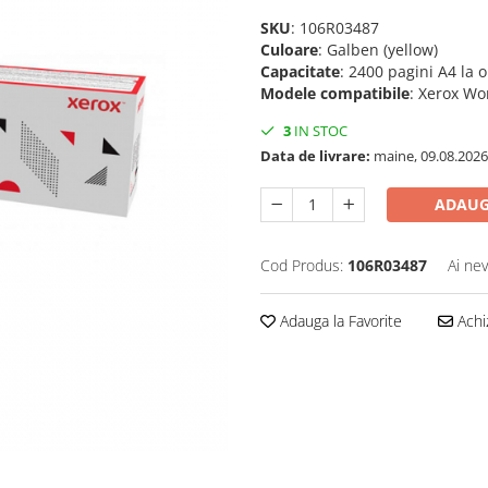
SKU
: 106R03487
Culoare
: Galben (yellow)
Capacitate
: 2400 pagini A4 la 
Modele compatibile
: Xerox Wo
3
IN STOC
Data de livrare:
maine, 09.08.2026
ADAUG
Cod Produs:
106R03487
Ai nev
Adauga la Favorite
Achi