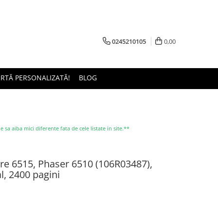
0245210105
0,00
ERTĂ PERSONALIZATĂ!
BLOG
a aiba mici diferente fata de cele listate in site.**
e 6515, Phaser 6510 (106R03487),
al, 2400 pagini