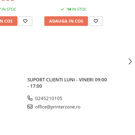
7
IN STOC
14
IN STOC
N COS
ADAUGA IN COS
ADAUG
SUPORT CLIENTI
LUNI - VINERI 09:00
- 17:00
0245210105
office@printerzone.ro