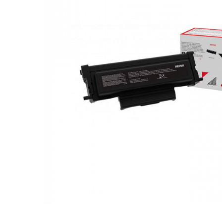
Plottere
Consumabile imprimanta
Tonere
Drum unit
Capete imprimare
Cartuse inkjet si cerneala
Hartie
Ribbon
Developer
Consumabile imprimanta
compatibile
Tonere compatibile
Cartuse compatibile
Drum unit compatibile
Distribuie
Printare 3D