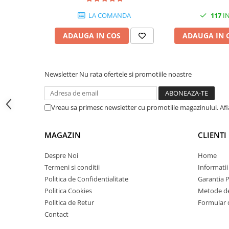
Carcase
LA COMANDA
117
IN
Coolere CPU
ADAUGA IN COS
ADAUGA IN 
Ventilatoare
Pasta termica
Placi video profesionale
Newsletter
Nu rata ofertele si promotiile noastre
SSD-uri externe
Hard disk-uri externe
Vreau sa primesc newsletter cu promotiile magazinului. Af
Card reader
MAGAZIN
CLIENTI
Placi captura
Adaptoare PCI / PCIe
Despre Noi
Home
Periferice PC
Termeni si conditii
Informatii
Politica de Confidentialitate
Garantia 
Mouse
Politica Cookies
Metode de
Tastaturi
Politica de Retur
Formular 
Kit mouse si tastatura
Contact
Web-cam-uri si sisteme