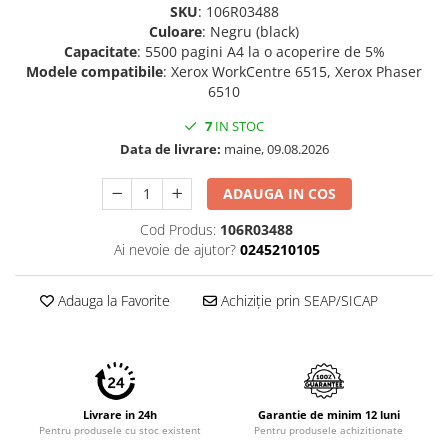
SKU
: 106R03488
Imprimante 3D
Culoare
: Negru (black)
Accesorii imprimante 3D
Capacitate
: 5500 pagini A4 la o acoperire de 5%
Modele compatibile
: Xerox WorkCentre 6515, Xerox Phaser
Filament imprimanta 3D
6510
Laptopuri
7
IN STOC
Laptopuri / notebookuri
Data de livrare:
maine, 09.08.2026
Laptopuri gaming
Ultrabookuri
ADAUGA IN COS
Laptop-uri 2 in 1
Cod Produs:
106R03488
Ai nevoie de ajutor?
0245210105
Accesorii laptop
Mini PC AI
Adauga la Favorite
Achiziție prin SEAP/SICAP
Piese si accesorii
Accesorii Printing
Ribbon
Desktop PC
Livrare in 24h
Garantie de minim 12 luni
PC Office
Pentru produsele cu stoc existent
Pentru produsele achizitionate