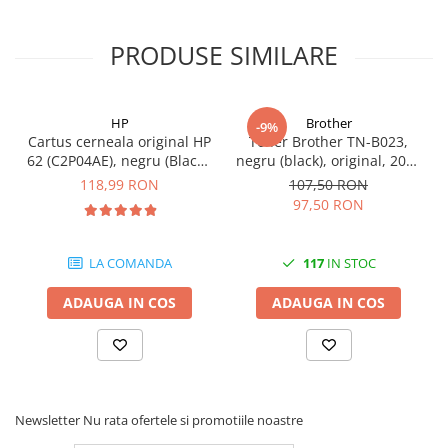
Carcase
Coolere CPU
PRODUSE SIMILARE
Ventilatoare
Pasta termica
HP
Brother
-9%
Placi video profesionale
Cartus cerneala original HP
Toner Brother TN-B023,
62 (C2P04AE), negru (Black),
negru (black), original, 2000
SSD-uri externe
200 pagini
pagini
118,99 RON
107,50 RON
Hard disk-uri externe
97,50 RON
Card reader
LA COMANDA
117
IN STOC
Placi captura
Adaptoare PCI / PCIe
ADAUGA IN COS
ADAUGA IN COS
Periferice PC
Mouse
Tastaturi
Kit mouse si tastatura
Newsletter
Nu rata ofertele si promotiile noastre
Web-cam-uri si sisteme