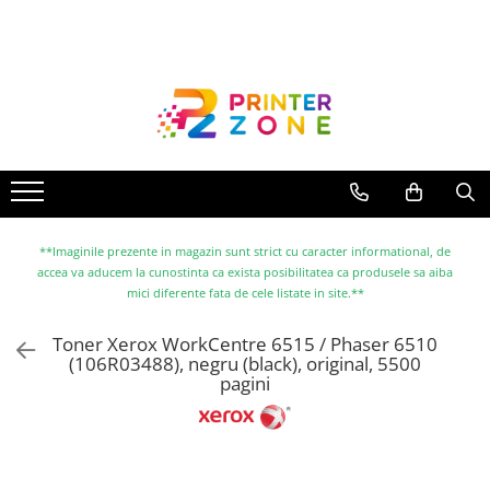
Toate Produsele
Imprimante
Imprimante laser
Imprimante cu jet
Multifunctionale laser
Multifunctionale cu jet
**Imaginile prezente in magazin sunt strict cu caracter informational, de
accea va aducem la cunostinta ca exista posibilitatea ca produsele sa aiba
Imprimante etichete
mici diferente fata de cele listate in site.**
Imprimante termice
Toner Xerox WorkCentre 6515 / Phaser 6510
Scanere
(106R03488), negru (black), original, 5500
pagini
Imprimante matriciale
Accesorii imprimante
Accesorii multifunctionale
Piese schimb