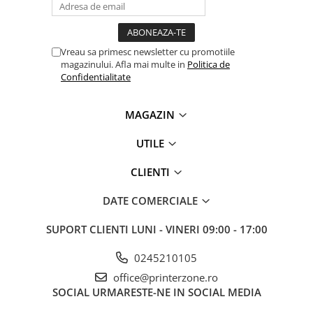
videoconferinta
Alte periferice
Vreau sa primesc newsletter cu promotiile
Accesorii PC
magazinului. Afla mai multe in
Politica de
Retelistica
Confidentialitate
Routere
MAGAZIN
Switch-uri
Access Point-uri
UTILE
Cabluri retea
CLIENTI
Sisteme Mesh WiFi
DATE COMERCIALE
Placi de retea
Conectori & mufe retea
SUPORT CLIENTI
LUNI - VINERI 09:00 - 17:00
Rack-uri & accesorii rack
0245210105
Patch panel-uri
office@printerzone.ro
Injectoare PoE
SOCIAL
URMARESTE-NE IN SOCIAL MEDIA
Modemuri