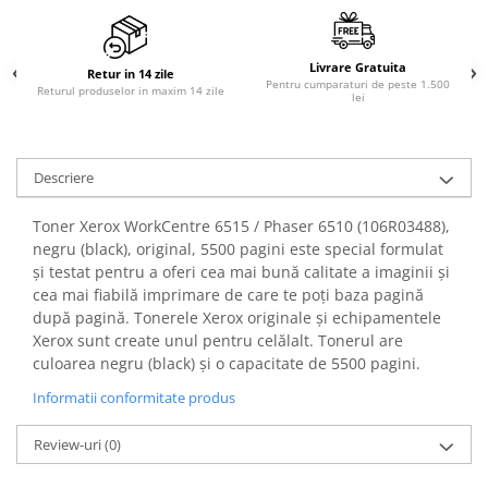
PC Gaming
Workstation
Livrare Gratuita
Retur in 14 zile
All-in-One PC
Pentru cumparaturi de peste 1.500
Returul produselor in maxim 14 zile
lei
Mini PC
Monitoare
Monitoare LED
Descriere
Accesorii monitoare
Toner Xerox WorkCentre 6515 / Phaser 6510 (106R03488),
Componente
negru (black), original, 5500 pagini este special formulat
Placi video
și testat pentru a oferi cea mai bună calitate a imaginii și
cea mai fiabilă imprimare de care te poți baza pagină
Procesoare
după pagină. Tonerele Xerox originale și echipamentele
Placi de baza
Xerox sunt create unul pentru celălalt. Tonerul are
culoarea negru (black) și o capacitate de 5500 pagini.
Memorii RAM
Informatii conformitate produs
SSD-uri interne
Hard disk-uri interne
Review-uri
(0)
Surse