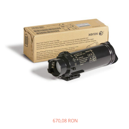
Plottere
Consumabile imprimanta
Tonere
Drum unit
Capete imprimare
Cartuse inkjet si cerneala
Hartie
Ribbon
Developer
Consumabile imprimanta
compatibile
Tonere compatibile
Cartuse compatibile
Drum unit compatibile
670,08 RON
Printare 3D