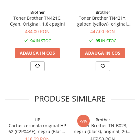
videoconferinta
Brother
Brother
Alte periferice
Toner Brother TN421C,
Toner Brother TN421Y,
Cyan, Original, 1.8k pagini
galben (yellow), original,
Accesorii PC
1800 pagini
434,00 RON
447,00 RON
Retelistica
94
IN STOC
95
IN STOC
Routere
Switch-uri
ADAUGA IN COS
ADAUGA IN COS
Access Point-uri
Cabluri retea
Sisteme Mesh WiFi
Placi de retea
PRODUSE SIMILARE
Conectori & mufe retea
Rack-uri & accesorii rack
HP
Brother
Patch panel-uri
-9%
Cartus cerneala original HP
Toner Brother TN-B023,
Injectoare PoE
62 (C2P04AE), negru (Black),
negru (black), original, 2000
200 pagini
pagini
118,99 RON
107,50 RON
Modemuri