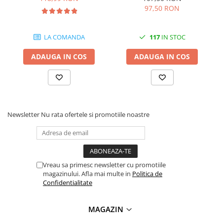
97,50 RON
Antene & amplificatoare semnal
Camere IP
LA COMANDA
117
IN STOC
Accesorii retelistica
ADAUGA IN COS
ADAUGA IN COS
PDU
UPS & Stabilizatoare
UPS-uri
Baterii UPS
Newsletter
Nu rata ofertele si promotiile noastre
Accesorii UPS
Servere, Storage & NAS
Servere NAS
Servere
Vreau sa primesc newsletter cu promotiile
magazinului. Afla mai multe in
Politica de
SSD enterprise
Confidentialitate
HDD enterprise
DAS (Direct Attached Storage)
MAGAZIN