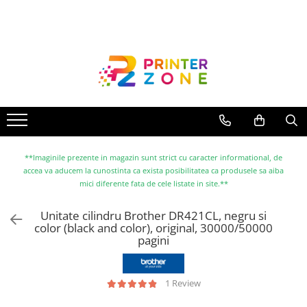
Toate Produsele
Imprimante
Imprimante laser
Imprimante cu jet
Multifunctionale laser
Multifunctionale cu jet
**Imaginile prezente in magazin sunt strict cu caracter informational, de
accea va aducem la cunostinta ca exista posibilitatea ca produsele sa aiba
Imprimante etichete
mici diferente fata de cele listate in site.**
Imprimante termice
Unitate cilindru Brother DR421CL, negru si
Scanere
color (black and color), original, 30000/50000
pagini
Imprimante matriciale
Accesorii imprimante
Accesorii multifunctionale
1 Review
Piese schimb