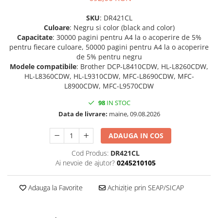
Imprimante 3D
SKU
: DR421CL
Accesorii imprimante 3D
Culoare
: Negru si color (black and color)
Filament imprimanta 3D
Capacitate
: 30000 pagini pentru A4 la o acoperire de 5%
pentru fiecare culoare, 50000 pagini pentru A4 la o acoperire
Laptopuri
de 5% pentru negru
Laptopuri / notebookuri
Modele compatibile
: Brother DCP-L8410CDW, HL-L8260CDW,
HL-L8360CDW, HL-L9310CDW, MFC-L8690CDW, MFC-
Laptopuri gaming
L8900CDW, MFC-L9570CDW
Ultrabookuri
98
IN STOC
Laptop-uri 2 in 1
Data de livrare:
maine, 09.08.2026
Accesorii laptop
ADAUGA IN COS
Mini PC AI
Piese si accesorii
Cod Produs:
DR421CL
Ai nevoie de ajutor?
0245210105
Accesorii Printing
Ribbon
Adauga la Favorite
Achiziție prin SEAP/SICAP
Desktop PC
PC Office