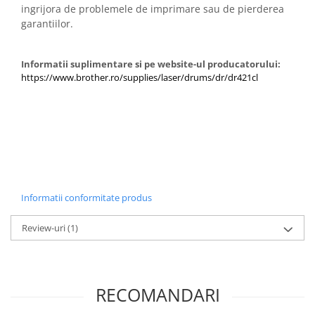
ingrijora de problemele de imprimare sau de pierderea
Carcase
garantiilor.
Coolere CPU
Ventilatoare
Informatii suplimentare si pe website-ul producatorului:
Pasta termica
https://www.brother.ro/supplies/laser/drums/dr/dr421cl
Placi video profesionale
SSD-uri externe
Hard disk-uri externe
Card reader
Placi captura
Informatii conformitate produs
Adaptoare PCI / PCIe
Review-uri
(1)
Periferice PC
Mouse
Tastaturi
RECOMANDARI
Kit mouse si tastatura
Web-cam-uri si sisteme