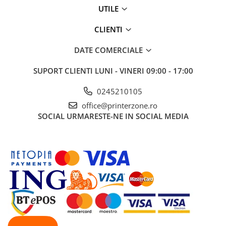
Solutii backup
UTILE
Carcase HDD externe
CLIENTI
Memorii USB
SD Card-uri
DATE COMERCIALE
Tablete
SUPORT CLIENTI
LUNI - VINERI 09:00 - 17:00
Tablete inteligente
0245210105
Accesorii tablete
office@printerzone.ro
Telefoane
SOCIAL
URMARESTE-NE IN SOCIAL MEDIA
Smartphone-uri
Accesorii telefoane
Smart Home
Camere supraveghere smart
Prize inteligente
Hub-uri smart
Termostate smart