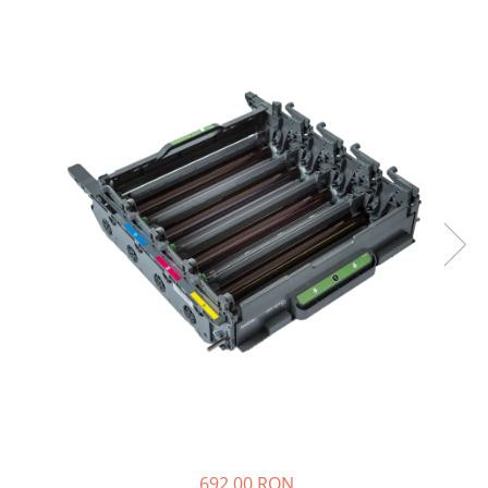
Plottere
Consumabile imprimanta
Tonere
Drum unit
Capete imprimare
Cartuse inkjet si cerneala
Hartie
Ribbon
Developer
Consumabile imprimanta
compatibile
Tonere compatibile
Cartuse compatibile
Drum unit compatibile
Printare 3D
692,00 RON