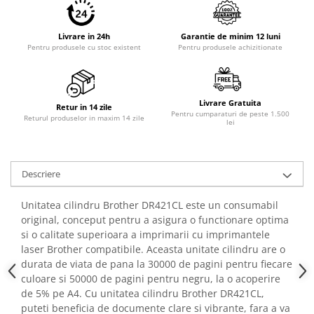
PC Gaming
Workstation
Livrare in 24h
Garantie de minim 12 luni
Pentru produsele cu stoc existent
Pentru produsele achizitionate
All-in-One PC
Mini PC
Monitoare
Livrare Gratuita
Retur in 14 zile
Monitoare LED
Pentru cumparaturi de peste 1.500
Returul produselor in maxim 14 zile
lei
Accesorii monitoare
Componente
Placi video
Descriere
Procesoare
Unitatea cilindru Brother DR421CL este un consumabil
Placi de baza
original, conceput pentru a asigura o functionare optima
si o calitate superioara a imprimarii cu imprimantele
Memorii RAM
laser Brother compatibile. Aceasta unitate cilindru are o
SSD-uri interne
durata de viata de pana la 30000 de pagini pentru fiecare
culoare si 50000 de pagini pentru negru, la o acoperire
Hard disk-uri interne
de 5% pe A4. Cu unitatea cilindru Brother DR421CL,
Surse
puteti beneficia de documente clare si vibrante, fara a va