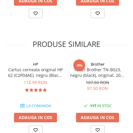
ADAUGA IN COS
ADAUGA IN COS
PRODUSE SIMILARE
HP
Brother
-9%
Cartus cerneala original HP
Toner Brother TN-B023,
62 (C2P04AE), negru (Black),
negru (black), original, 2000
200 pagini
pagini
118,99 RON
107,50 RON
97,50 RON
LA COMANDA
117
IN STOC
ADAUGA IN COS
ADAUGA IN COS