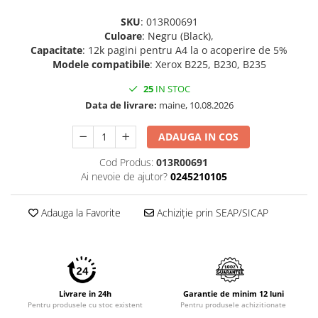
SKU
: 013R00691
Culoare
: Negru (Black),
Capacitate
: 12k pagini pentru A4 la o acoperire de 5%
Modele compatibile
: Xerox B225, B230, B235
25
IN STOC
Data de livrare:
maine, 10.08.2026
ADAUGA IN COS
Cod Produs:
013R00691
Ai nevoie de ajutor?
0245210105
Adauga la Favorite
Achiziție prin SEAP/SICAP
Livrare in 24h
Garantie de minim 12 luni
Pentru produsele cu stoc existent
Pentru produsele achizitionate