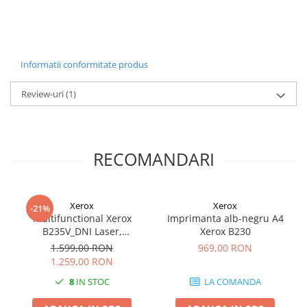
Informatii conformitate produs
Review-uri
(1)
RECOMANDARI
Xerox
Xerox
-21%
Multifunctional Xerox
Imprimanta alb-negru A4
B235V_DNI Laser,
Xerox B230
Monocrom, Format A4,
1.599,00 RON
969,00 RON
Duplex, Retea, Wi-Fi, Fax
1.259,00 RON
8
IN STOC
LA COMANDA