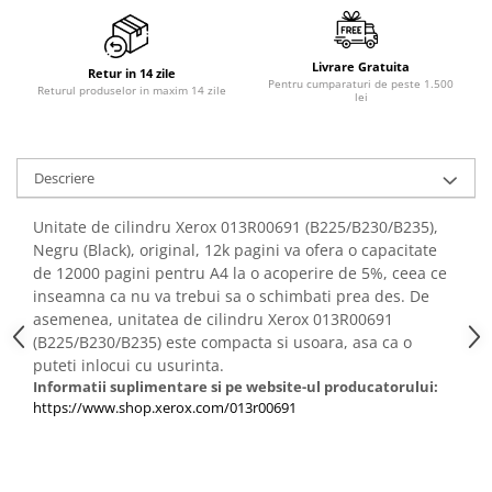
Livrare Gratuita
Retur in 14 zile
Pentru cumparaturi de peste 1.500
Returul produselor in maxim 14 zile
lei
Descriere
Unitate de cilindru Xerox 013R00691 (B225/B230/B235),
Negru (Black), original, 12k pagini va ofera o capacitate
de 12000 pagini pentru A4 la o acoperire de 5%, ceea ce
inseamna ca nu va trebui sa o schimbati prea des. De
asemenea, unitatea de cilindru Xerox 013R00691
(B225/B230/B235) este compacta si usoara, asa ca o
puteti inlocui cu usurinta.
Informatii suplimentare si pe website-ul producatorului:
https://www.shop.xerox.com/013r00691