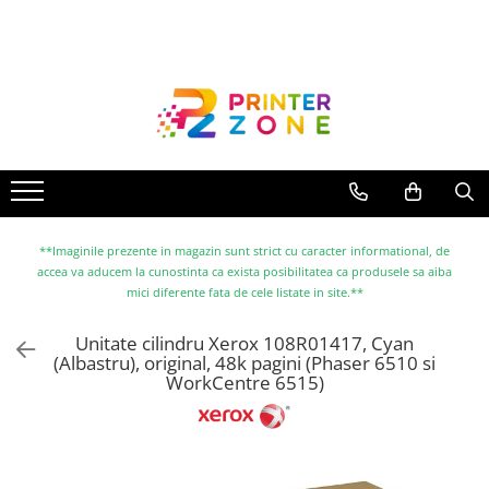
Toate Produsele
Imprimante
Imprimante laser
Imprimante cu jet
Multifunctionale laser
Multifunctionale cu jet
**Imaginile prezente in magazin sunt strict cu caracter informational, de
accea va aducem la cunostinta ca exista posibilitatea ca produsele sa aiba
Imprimante etichete
mici diferente fata de cele listate in site.**
Imprimante termice
Unitate cilindru Xerox 108R01417, Cyan
Scanere
(Albastru), original, 48k pagini (Phaser 6510 si
WorkCentre 6515)
Imprimante matriciale
Accesorii imprimante
Accesorii multifunctionale
Piese schimb