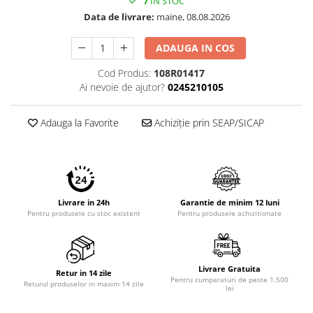
7
IN STOC
Imprimante 3D
Data de livrare:
maine, 08.08.2026
Accesorii imprimante 3D
ADAUGA IN COS
Filament imprimanta 3D
Cod Produs:
108R01417
Laptopuri
Ai nevoie de ajutor?
0245210105
Laptopuri / notebookuri
Laptopuri gaming
Adauga la Favorite
Achiziție prin SEAP/SICAP
Ultrabookuri
Laptop-uri 2 in 1
Accesorii laptop
Mini PC AI
Livrare in 24h
Garantie de minim 12 luni
Pentru produsele cu stoc existent
Pentru produsele achizitionate
Piese si accesorii
Accesorii Printing
Ribbon
Livrare Gratuita
Retur in 14 zile
Desktop PC
Pentru cumparaturi de peste 1.500
Returul produselor in maxim 14 zile
lei
PC Office