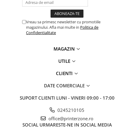
Antene & amplificatoare semnal
Camere IP
Vreau sa primesc newsletter cu promotiile
Accesorii retelistica
magazinului. Afla mai multe in
Politica de
Confidentialitate
PDU
UPS & Stabilizatoare
MAGAZIN
UPS-uri
UTILE
Baterii UPS
Accesorii UPS
CLIENTI
Servere, Storage & NAS
DATE COMERCIALE
Servere NAS
SUPORT CLIENTI
LUNI - VINERI 09:00 - 17:00
Servere
SSD enterprise
0245210105
HDD enterprise
office@printerzone.ro
SOCIAL
URMARESTE-NE IN SOCIAL MEDIA
DAS (Direct Attached Storage)