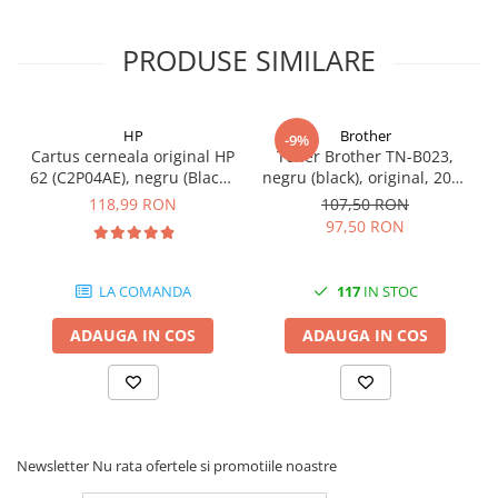
videoconferinta
PRODUSE SIMILARE
Alte periferice
Accesorii PC
Retelistica
HP
Brother
-9%
Routere
Cartus cerneala original HP
Toner Brother TN-B023,
62 (C2P04AE), negru (Black),
negru (black), original, 2000
Switch-uri
200 pagini
pagini
118,99 RON
107,50 RON
Access Point-uri
97,50 RON
Cabluri retea
Sisteme Mesh WiFi
LA COMANDA
117
IN STOC
Placi de retea
ADAUGA IN COS
ADAUGA IN COS
Conectori & mufe retea
Rack-uri & accesorii rack
Patch panel-uri
Injectoare PoE
Newsletter
Nu rata ofertele si promotiile noastre
Modemuri