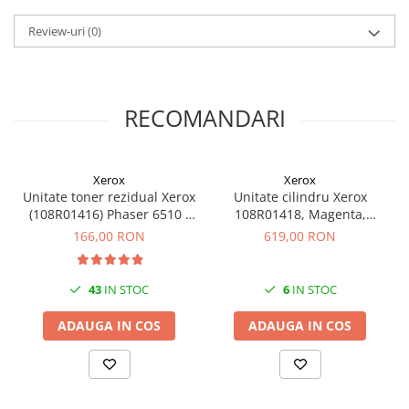
Carcase
Review-uri
(0)
Coolere CPU
Ventilatoare
Pasta termica
RECOMANDARI
Placi video profesionale
SSD-uri externe
Xerox
Xerox
Hard disk-uri externe
Unitate toner rezidual Xerox
Unitate cilindru Xerox
Card reader
(108R01416) Phaser 6510 /
108R01418, Magenta,
WorkCentre 6515 /
Original, 48k (Phaser 6510 /
166,00 RON
619,00 RON
Placi captura
VersaLink
WorkCentre 6515)
C500/C505/C600/C605,
Adaptoare PCI / PCIe
Original, 30.000 pagini
43
IN STOC
6
IN STOC
Periferice PC
Mouse
ADAUGA IN COS
ADAUGA IN COS
Tastaturi
Kit mouse si tastatura
Web-cam-uri si sisteme