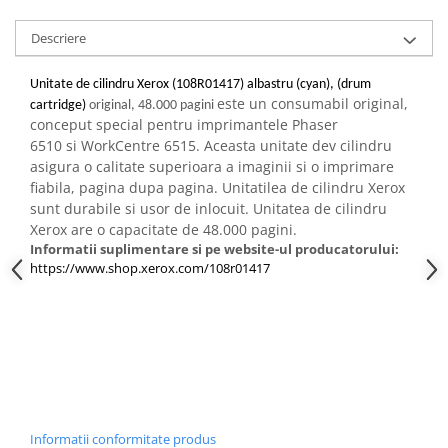
PC Gaming
Descriere
Workstation
All-in-One PC
Unitate de cilindru Xerox (108R01417) albastru (cyan), (drum
Mini PC
este un consumabil original,
cartridge)
original, 48.000 pagini
conceput special pentru imprimantele Phaser
Monitoare
6510 si WorkCentre 6515. Aceasta unitate dev cilindru
Monitoare LED
asigura o calitate superioara a imaginii si o imprimare
fiabila, pagina dupa pagina. Unitatilea de cilindru Xerox
Accesorii monitoare
sunt durabile si usor de inlocuit. Unitatea de cilindru
Componente
Xerox are o capacitate de 48.000 pagini.
Placi video
Informatii suplimentare si pe website-ul producatorului:
https://www.shop.xerox.com/108r01417
Procesoare
Placi de baza
Memorii RAM
SSD-uri interne
Hard disk-uri interne
Surse
Informatii conformitate produs