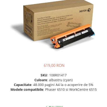
Plottere
Consumabile imprimanta
Tonere
Drum unit
Capete imprimare
Cartuse inkjet si cerneala
Hartie
Ribbon
Developer
619,00 RON
Consumabile imprimanta
SKU
: 108R01417
compatibile
Culoare
: albastru (cyan)
Tonere compatibile
Capacitate
: 48.000 pagini A4 la o acoperire de 5%
Cartuse compatibile
Modele compatibile
: Phaser 6510 si WorkCentre 6515
Drum unit compatibile
Printare 3D