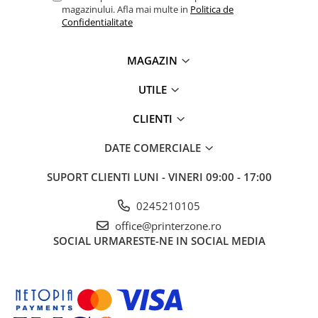
magazinului. Afla mai multe in
Politica de
videoconferinta
Confidentialitate
Alte periferice
Accesorii PC
MAGAZIN
Retelistica
UTILE
Routere
CLIENTI
Switch-uri
Access Point-uri
DATE COMERCIALE
Cabluri retea
SUPORT CLIENTI
LUNI - VINERI 09:00 - 17:00
Sisteme Mesh WiFi
0245210105
Placi de retea
office@printerzone.ro
Conectori & mufe retea
SOCIAL
URMARESTE-NE IN SOCIAL MEDIA
Rack-uri & accesorii rack
Patch panel-uri
Injectoare PoE
Modemuri