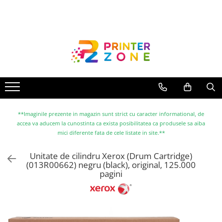
Toate Produsele
Imprimante
Imprimante laser
Imprimante cu jet
Multifunctionale laser
Multifunctionale cu jet
**Imaginile prezente in magazin sunt strict cu caracter informational, de
accea va aducem la cunostinta ca exista posibilitatea ca produsele sa aiba
Imprimante etichete
mici diferente fata de cele listate in site.**
Imprimante termice
Unitate de cilindru Xerox (Drum Cartridge)
Scanere
(013R00662) negru (black), original, 125.000
pagini
Imprimante matriciale
Accesorii imprimante
Accesorii multifunctionale
Piese schimb