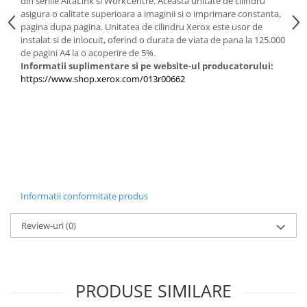
din seriile AltaLink si WorkCentre. Aceasta unitate de cilindru
PC Gaming
asigura o calitate superioara a imaginii si o imprimare constanta,
pagina dupa pagina. Unitatea de cilindru Xerox este usor de
Workstation
instalat si de inlocuit, oferind o durata de viata de pana la 125.000
All-in-One PC
de pagini A4 la o acoperire de 5%.
Informatii suplimentare si pe website-ul producatorului:
Mini PC
https://www.shop.xerox.com/013r00662
Monitoare
Monitoare LED
Accesorii monitoare
Componente
Placi video
Procesoare
Informatii conformitate produs
Placi de baza
Review-uri
(0)
Memorii RAM
SSD-uri interne
Hard disk-uri interne
PRODUSE SIMILARE
Surse