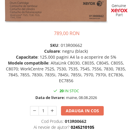
Plottere
Consumabile imprimanta
Tonere
Drum unit
789,00 RON
Capete imprimare
SKU
: 013R00662
Cartuse inkjet si cerneala
Culoare
: negru (black)
Capacitate
: 125.000 pagini A4 la o acoperire de 5%
Hartie
Modele compatibile
: AltaLink C8030, C8035, C8045, C8055,
Ribbon
C8070; WorkCentre 7525, 7530, 7535, 7545, 7556, 7830, 7835,
7845, 7855, 7830i, 7835i, 7845i, 7855i, 7970, 7970i, EC7836,
Developer
EC7856
Consumabile imprimanta
20
IN STOC
compatibile
Data de livrare:
maine, 08.08.2026
Tonere compatibile
Cartuse compatibile
ADAUGA IN COS
Drum unit compatibile
Cod Produs:
013R00662
Ai nevoie de ajutor?
0245210105
Printare 3D