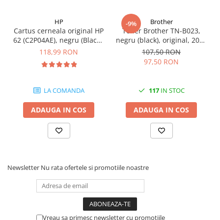
Carcase
HP
Brother
Coolere CPU
-9%
Cartus cerneala original HP
Toner Brother TN-B023,
Ventilatoare
62 (C2P04AE), negru (Black),
negru (black), original, 2000
200 pagini
pagini
118,99 RON
107,50 RON
Pasta termica
97,50 RON
Placi video profesionale
SSD-uri externe
LA COMANDA
117
IN STOC
Hard disk-uri externe
ADAUGA IN COS
ADAUGA IN COS
Card reader
Placi captura
Adaptoare PCI / PCIe
Periferice PC
Newsletter
Nu rata ofertele si promotiile noastre
Mouse
Tastaturi
Kit mouse si tastatura
Vreau sa primesc newsletter cu promotiile
Web-cam-uri si sisteme