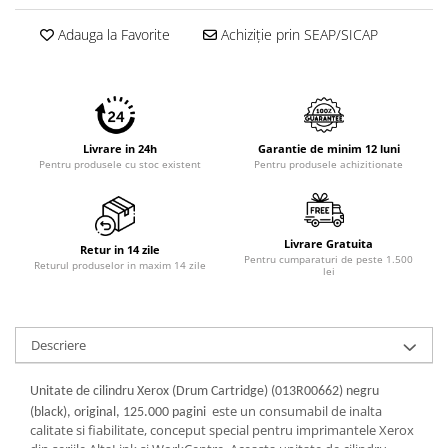
Imprimante 3D
Adauga la Favorite
Achiziție prin SEAP/SICAP
Accesorii imprimante 3D
Filament imprimanta 3D
Laptopuri
Laptopuri / notebookuri
Livrare in 24h
Garantie de minim 12 luni
Laptopuri gaming
Pentru produsele cu stoc existent
Pentru produsele achizitionate
Ultrabookuri
Laptop-uri 2 in 1
Livrare Gratuita
Retur in 14 zile
Accesorii laptop
Pentru cumparaturi de peste 1.500
Returul produselor in maxim 14 zile
lei
Mini PC AI
Piese si accesorii
Accesorii Printing
Descriere
Ribbon
Unitate de cilindru Xerox (Drum Cartridge) (013R00662) negru
Desktop PC
este un consumabil de inalta
(black), original, 125.000 pagini
PC Office
calitate si fiabilitate, conceput special pentru imprimantele Xerox