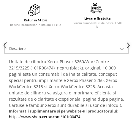
Livrare Gratuita
Retur in 14 zile
Pentru cumparaturi de peste 1.500
Returul produselor in maxim 14 zile
lei
Descriere
Unitate de cilindru Xerox Phaser 3260/WorkCentre
3215/3225 (101R00474), negru (black), original, 10.000
pagini este un consumabil de inalta calitate, conceput
special pentru imprimantele Xerox Phaser 3260, Xerox
WorkCentre 3215 si Xerox WorkCentre 3225. Aceasta
unitate de cilindru va asigura o imprimare eficienta si
rezultate de o claritate exceptionala, pagina dupa pagina.
Cartusele tambur Xerox sunt durabile si usor de inlocuit.
Informatii suplimentare si pe website-ul producatorului:
https://www.shop.xerox.com/101r00474