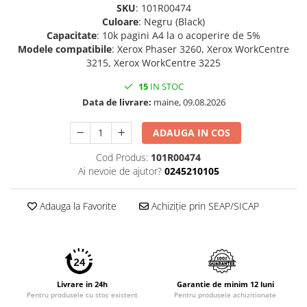
SKU
: 101R00474
Culoare
: Negru (Black)
Capacitate
: 10k pagini A4 la o acoperire de 5%
Modele compatibile
: Xerox Phaser 3260, Xerox WorkCentre
3215, Xerox WorkCentre 3225
15
IN STOC
Data de livrare:
maine, 09.08.2026
ADAUGA IN COS
Cod Produs:
101R00474
Ai nevoie de ajutor?
0245210105
Adauga la Favorite
Achiziție prin SEAP/SICAP
Livrare in 24h
Garantie de minim 12 luni
Pentru produsele cu stoc existent
Pentru produsele achizitionate