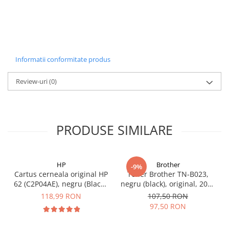
Informatii conformitate produs
Review-uri
(0)
PRODUSE SIMILARE
HP
Brother
-9%
Cartus cerneala original HP
Toner Brother TN-B023,
62 (C2P04AE), negru (Black),
negru (black), original, 2000
200 pagini
pagini
118,99 RON
107,50 RON
97,50 RON