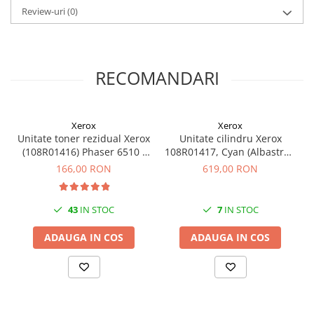
Review-uri
(0)
RECOMANDARI
Xerox
Xerox
Unitate toner rezidual Xerox
Unitate cilindru Xerox
(108R01416) Phaser 6510 /
108R01417, Cyan (Albastru),
WorkCentre 6515 /
original, 48k pagini (Phaser
166,00 RON
619,00 RON
VersaLink
6510 si WorkCentre 6515)
C500/C505/C600/C605,
Original, 30.000 pagini
43
IN STOC
7
IN STOC
ADAUGA IN COS
ADAUGA IN COS