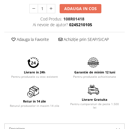
ADAUGA IN COS
Cod Produs:
108R01418
Ai nevoie de ajutor?
0245210105
Adauga la Favorite
Achiziție prin SEAP/SICAP
Livrare in 24h
Garantie de minim 12 luni
Pentru produsele cu stoc existent
Pentru produsele achizitionate
Livrare Gratuita
Retur in 14 zile
Pentru cumparaturi de peste 1.500
Returul produselor in maxim 14 zile
lei
Descriere