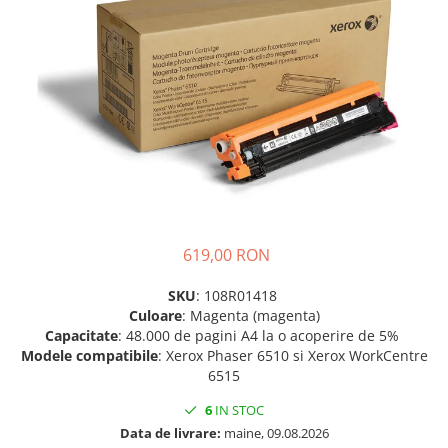
SSD-uri externe
Camere IP
Hard disk-uri externe
Accesorii retelistica
Card reader
PDU
Placi captura
Adaptoare PCI / PCIe
619,00 RON
SKU
: 108R01418
Culoare
: Magenta (magenta)
Capacitate
: 48.000 de pagini A4 la o acoperire de 5%
Modele
compatibile
: Xerox Phaser 6510 si Xerox WorkCentre
6515
6
IN STOC
Data de livrare:
maine, 09.08.2026