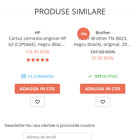
PRODUSE SIMILARE
HP
Brother
-9%
Cartus cerneala original HP
Toner Brother TN-B023,
62 (C2P04AE), negru (Black),
negru (black), original, 2000
200 pagini
pagini
118,99 RON
107,50 RON
97,50 RON
LA COMANDA
117
IN STOC
ADAUGA IN COS
ADAUGA IN COS
Newsletter
Nu rata ofertele si promotiile noastre