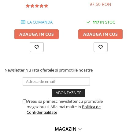
97,50 RON
Antene & amplificatoare semnal
Camere IP
LA COMANDA
117
IN STOC
Accesorii retelistica
ADAUGA IN COS
ADAUGA IN COS
PDU
UPS & Stabilizatoare
UPS-uri
Baterii UPS
Newsletter
Nu rata ofertele si promotiile noastre
Accesorii UPS
Servere, Storage & NAS
Servere NAS
Servere
Vreau sa primesc newsletter cu promotiile
magazinului. Afla mai multe in
Politica de
SSD enterprise
Confidentialitate
HDD enterprise
MAGAZIN
DAS (Direct Attached Storage)