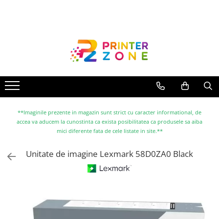
Toate Produsele
Imprimante
Imprimante laser
Imprimante cu jet
Multifunctionale laser
Multifunctionale cu jet
**Imaginile prezente in magazin sunt strict cu caracter informational, de
accea va aducem la cunostinta ca exista posibilitatea ca produsele sa aiba
Imprimante etichete
mici diferente fata de cele listate in site.**
Imprimante termice
Unitate de imagine Lexmark 58D0ZA0 Black
Scanere
Imprimante matriciale
Accesorii imprimante
Accesorii multifunctionale
Piese schimb