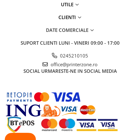
Solutii backup
UTILE
Carcase HDD externe
CLIENTI
Memorii USB
DATE COMERCIALE
SD Card-uri
Tablete
SUPORT CLIENTI
LUNI - VINERI 09:00 - 17:00
Tablete inteligente
0245210105
Accesorii tablete
office@printerzone.ro
Telefoane
SOCIAL
URMARESTE-NE IN SOCIAL MEDIA
Smartphone-uri
Accesorii telefoane
Smart Home
Camere supraveghere smart
Prize inteligente
Hub-uri smart
Termostate smart