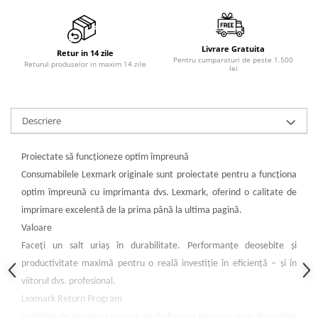
PC Gaming
Workstation
Livrare Gratuita
All-in-One PC
Retur in 14 zile
Pentru cumparaturi de peste 1.500
Returul produselor in maxim 14 zile
lei
Mini PC
Monitoare
Monitoare LED
Descriere
Accesorii monitoare
Componente
Proiectate să funcţioneze optim împreună
Placi video
Consumabilele Lexmark originale sunt proiectate pentru a funcţiona
optim împreună cu imprimanta dvs. Lexmark, oferind o calitate de
Procesoare
imprimare excelentă de la prima până la ultima pagină.
Placi de baza
Valoare
Memorii RAM
Faceţi un salt uriaş în durabilitate. Performanţe deosebite şi
SSD-uri interne
productivitate maximă pentru o reală investiţie în eficienţă – şi în
viitorul dvs. profesional.
Hard disk-uri interne
Lexmark Return Program
Surse
Unităţile de imagine Lexmark de tip Return Program sunt dispozitive