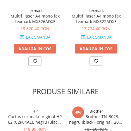
sistemului de imprimare Lexmark, formula unică a tonerului Unison™
videoconferinta
oferă în permanenţă o calitate deosebită a imaginii, asigură
Lexmark
Lexmark
Alte periferice
fiabilitatea pe termen lung a sistemului de imprimare şi promovează
Multif. laser A4 mono fax
Multif. laser A4 mono fax
Lexmark MX826ADXE
Lexmark MX822ADXE
o sustenabilitate superioară - toate acestea în cadrul unui sistem de
Accesorii PC
23.820,40 RON
17.774,40 RON
imprimare inovator, care nu necesită scuturarea cartuşului.
Retelistica
LA COMANDA
LA COMANDA
Routere
ADAUGA IN COS
ADAUGA IN COS
Switch-uri
Access Point-uri
Cabluri retea
Sisteme Mesh WiFi
Placi de retea
PRODUSE SIMILARE
Conectori & mufe retea
Rack-uri & accesorii rack
HP
Brother
Patch panel-uri
-9%
Cartus cerneala original HP
Toner Brother TN-B023,
Injectoare PoE
62 (C2P04AE), negru (Black),
negru (black), original, 2000
200 pagini
pagini
118,99 RON
107,50 RON
Modemuri