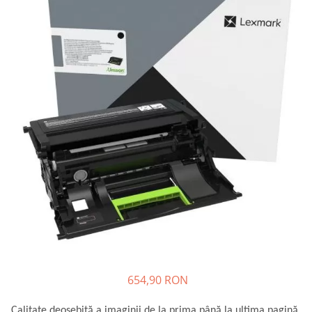
Plottere
Consumabile imprimanta
Tonere
Drum unit
Capete imprimare
Cartuse inkjet si cerneala
Hartie
Ribbon
Developer
Consumabile imprimanta
compatibile
Tonere compatibile
Cartuse compatibile
654,90 RON
Drum unit compatibile
Printare 3D
Calitate deosebită a imaginii de la prima până la ultima pagină.